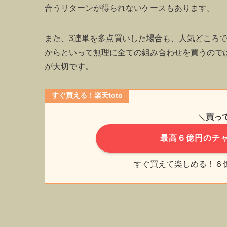
合うリターンが得られないケースもあります。
また、3連単を多点買いした場合も、人気どころ
からといって無理に全ての組み合わせを買うので
が大切です。
すぐ買える！楽天toto
＼
買っ
最高６億円のチャ
すぐ買えて楽しめる！６億円