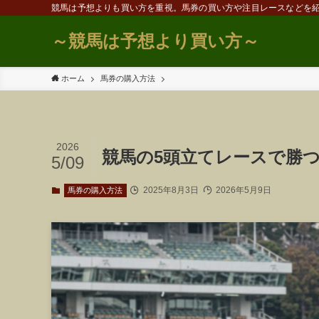
競馬は予想よりも買い方を重視。馬券の買い方や注目レースなどを
～競馬は予想より買い方～
ホーム
馬券の購入方法
2026
競馬の5頭立てレースで勝
5/09
2025年8月3日
2026年5月9日
馬券の購入方法