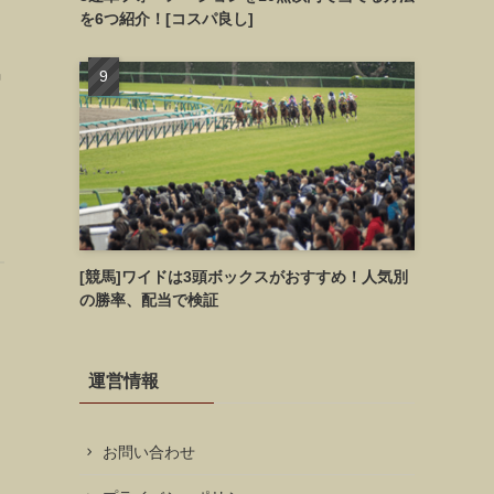
を6つ紹介！[コスパ良し]
馬
[競馬]ワイドは3頭ボックスがおすすめ！人気別
の勝率、配当で検証
運営情報
お問い合わせ