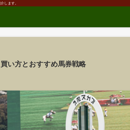
紹介します。
つ買い方とおすすめ馬券戦略