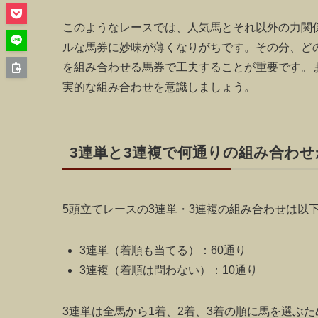
このようなレースでは、人気馬とそれ以外の力関
ルな馬券に妙味が薄くなりがちです。その分、ど
を組み合わせる馬券で工夫することが重要です。
実的な組み合わせを意識しましょう。
3連単と3連複で何通りの組み合わ
5頭立てレースの3連単・3連複の組み合わせは以
3連単（着順も当てる）：60通り
3連複（着順は問わない）：10通り
3連単は全馬から1着、2着、3着の順に馬を選ぶ