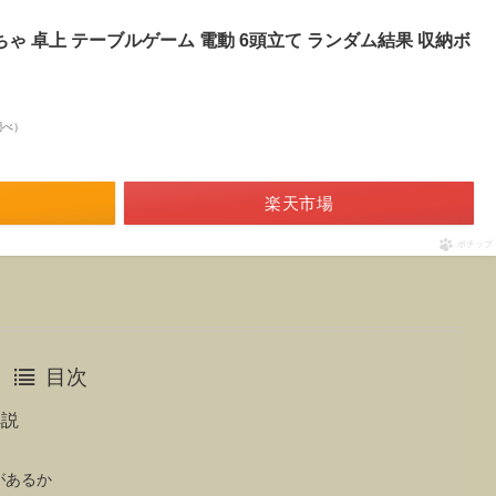
ちゃ 卓上 テーブルゲーム 電動 6頭立て ランダム結果 収納ボ
n調べ）
楽天市場
ポチップ
目次
解説
があるか