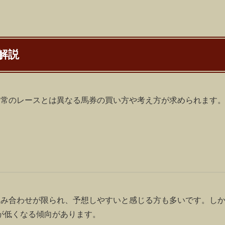
解説
通常のレースとは異なる馬券の買い方や考え方が求められます
。
組み合わせが限られ、予想しやすいと感じる方も多いです。し
が低くなる傾向があります。