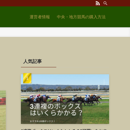
運営者情報
中央・地方競馬の購入方法
人気記事