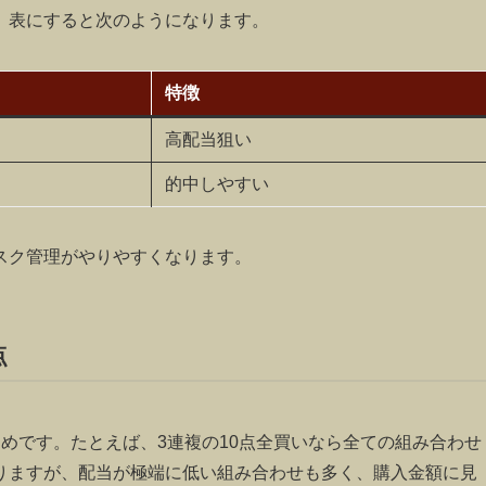
。表にすると次のようになります。
特徴
高配当狙い
的中しやすい
スク管理がやりやすくなります。
点
めです。たとえば、3連複の10点全買いなら全ての組み合わせ
りますが、配当が極端に低い組み合わせも多く、購入金額に見