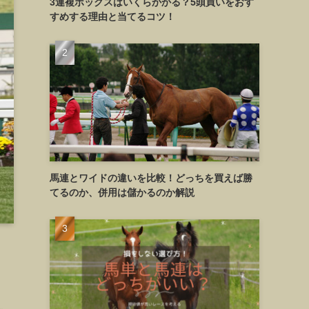
3連複ボックスはいくらかかる？5頭買いをおす
すめする理由と当てるコツ！
馬連とワイドの違いを比較！どっちを買えば勝
てるのか、併用は儲かるのか解説