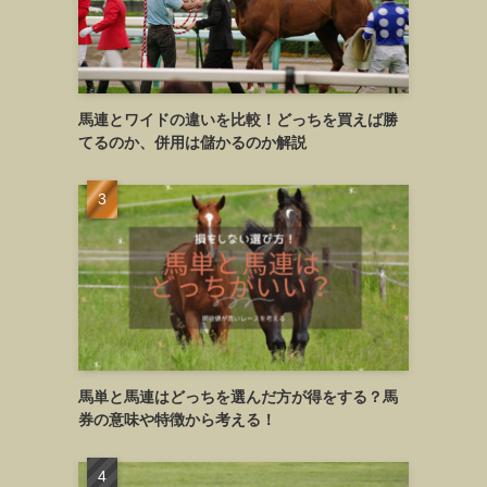
馬連とワイドの違いを比較！どっちを買えば勝
てるのか、併用は儲かるのか解説
馬単と馬連はどっちを選んだ方が得をする？馬
券の意味や特徴から考える！