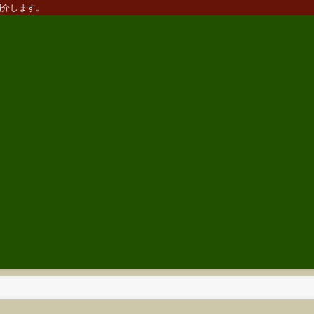
紹介します。