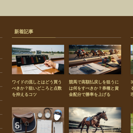
新着記事
ワイドの流しとはどう買う
競馬で高額払戻しを狙うに
べきか？狙いどころと点数
は何をすべきか？券種と資
を抑えるコツ
金配分で勝率を上げる