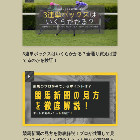
3連単ボックスはいくらかかる？全通り買えば勝
てるのかを検証！
競馬新聞の見方を徹底解説！プロが共通して見