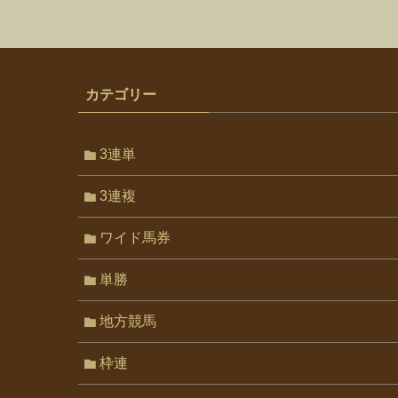
カテゴリー
3連単
3連複
ワイド馬券
単勝
地方競馬
枠連