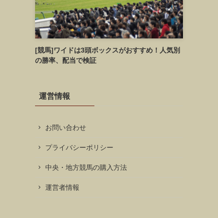
[競馬]ワイドは3頭ボックスがおすすめ！人気別
の勝率、配当で検証
運営情報
お問い合わせ
プライバシーポリシー
中央・地方競馬の購入方法
運営者情報