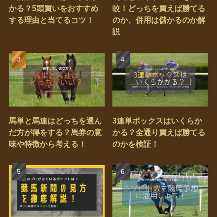
かる？5頭買いをおすすめ
較！どっちを買えば勝てる
する理由と当てるコツ！
のか、併用は儲かるのか解
説
馬単と馬連はどっちを選ん
3連単ボックスはいくらか
だ方が得をする？馬券の意
かる？全通り買えば勝てる
味や特徴から考える！
のかを検証！