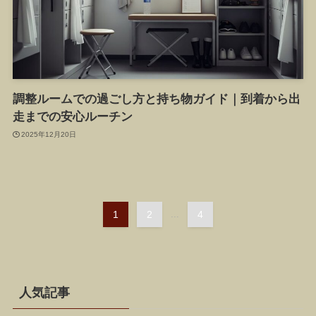
調整ルームでの過ごし方と持ち物ガイド｜到着から出
走までの安心ルーチン
2025年12月20日
1
2
...
4
人気記事