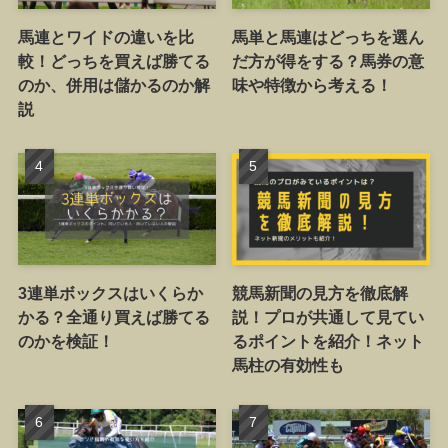
馬連とワイドの違いを比
馬単と馬連はどっちを選ん
較！どっちを買えば勝てる
だ方が得をする？馬券の意
のか、併用は儲かるのか解
味や特徴から考える！
説
3連単ボックスはいくらか
競馬新聞の見方を徹底解
かる？全通り買えば勝てる
説！プロが共通して見てい
のかを検証！
るポイントを紹介！ネット
馬柱の有効性も