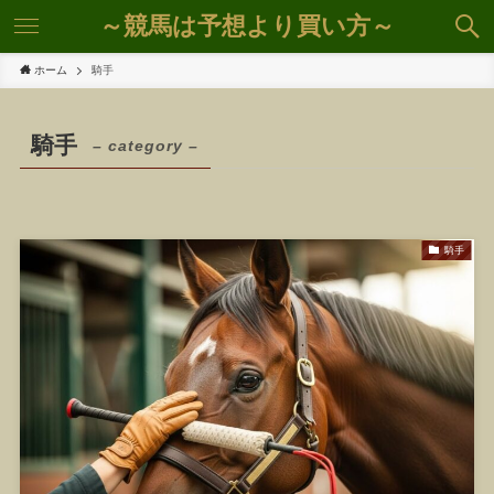
～競馬は予想より買い方～
ホーム
騎手
騎手
– category –
騎手