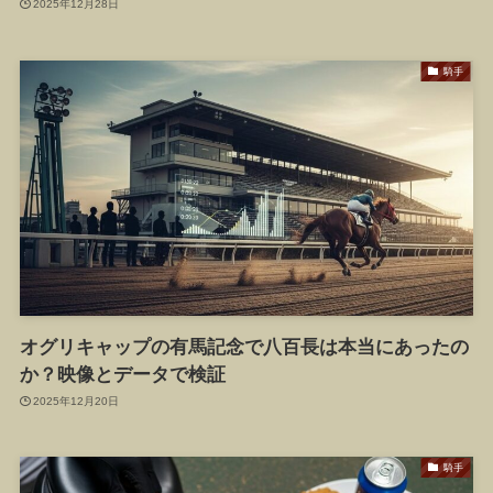
2025年12月28日
騎手
オグリキャップの有馬記念で八百長は本当にあったの
か？映像とデータで検証
2025年12月20日
騎手