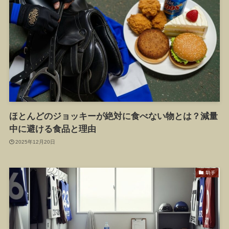
ほとんどのジョッキーが絶対に食べない物とは？減量
中に避ける食品と理由
2025年12月20日
騎手