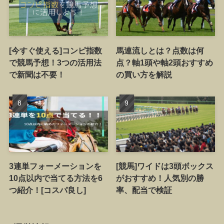
[今すぐ使える]コンピ指数
馬連流しとは？点数は何
で競馬予想！3つの活用法
点？軸1頭や軸2頭おすすめ
で新聞は不要！
の買い方を解説
3連単フォーメーションを
[競馬]ワイドは3頭ボックス
10点以内で当てる方法を6
がおすすめ！人気別の勝
つ紹介！[コスパ良し]
率、配当で検証