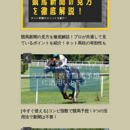
競馬新聞の見方を徹底解説！プロが共通して見
ているポイントを紹介！ネット馬柱の有効性も
[今すぐ使える]コンピ指数で競馬予想！3つの活
用法で新聞は不要！