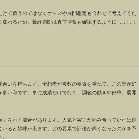
だけで買うのではなくオッズや展開想定も合わせて考えてくだ
く変わるため、最終判断は直前情報も確認するようにしましょ
味合いを持ちます。予想者が複数の要素を重ねて、この馬が好
が多い印です。単に成績だけでなく、調教の動きや好枠、展開
頭」を示す場合があります。人気と実力が噛み合っていれば信
ていると妙味が出ます。どの要素で評価が高くなったのかを予
す。