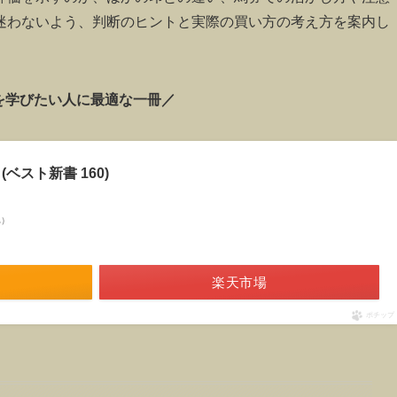
迷わないよう、判断のヒントと実際の買い方の考え方を案内し
を学びたい人に最適な一冊／
ベスト新書 160)
べ）
楽天市場
ポチップ