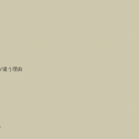
が違う理由
か