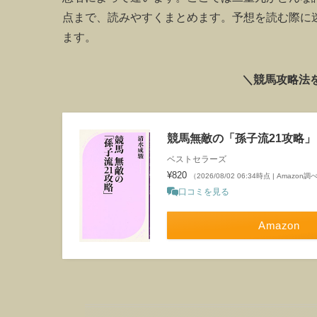
点まで、読みやすくまとめます。予想を読む際に
ます。
＼競馬攻略法
競馬無敵の「孫子流21攻略」 (
ベストセラーズ
¥820
（2026/08/02 06:34時点 | Amazon調
口コミを見る
Amazon