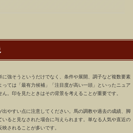
説
単に強そうというだけでなく、条件や展開、調子など複数要素
よっては「最有力候補」「注目度が高い一頭」といったニュア
せん。印を見たときはその背景を考えることが重要です。
が出やすい点に注意してください。馬の調教や過去の成績、脚
ていると見なされた場合に与えられます。単なる人気や直近の
反映されることが多いです。