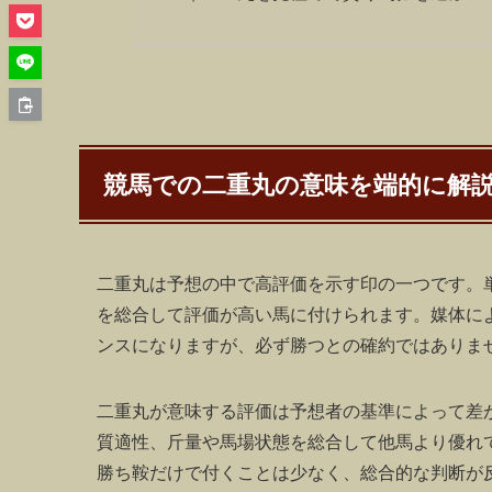
競馬での二重丸の意味を端的に解
二重丸は予想の中で高評価を示す印の一つです。
を総合して評価が高い馬に付けられます。媒体に
ンスになりますが、必ず勝つとの確約ではありま
二重丸が意味する評価は予想者の基準によって差
質適性、斤量や馬場状態を総合して他馬より優れ
勝ち鞍だけで付くことは少なく、総合的な判断が