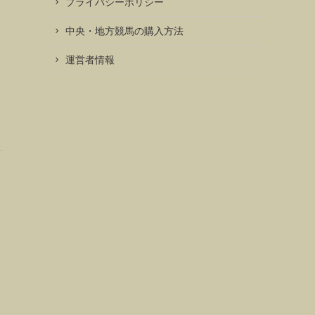
プライバシーポリシー
中央・地方競馬の購入方法
運営者情報