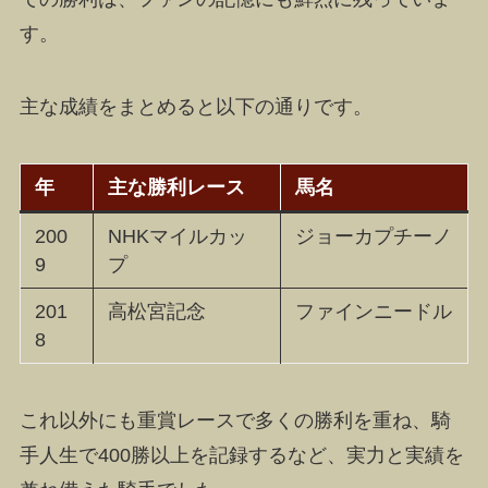
す。
主な成績をまとめると以下の通りです。
年
主な勝利レース
馬名
200
NHKマイルカッ
ジョーカプチーノ
9
プ
201
高松宮記念
ファインニードル
8
これ以外にも重賞レースで多くの勝利を重ね、騎
手人生で400勝以上を記録するなど、実力と実績を