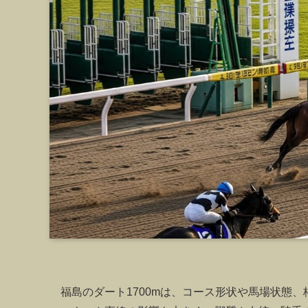
福島のダート1700mは、コース形状や馬場状態