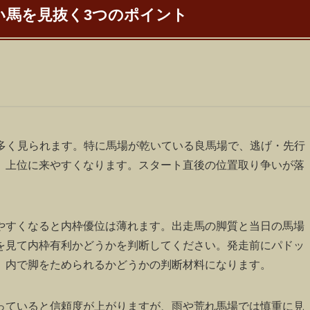
すい馬を見抜く3つのポイント
が多く見られます。特に馬場が乾いている良馬場で、逃げ・先行
、上位に来やすくなります。スタート直後の位置取り争いが落
やすくなると内枠優位は薄れます。出走馬の脚質と当日の馬場
を見て内枠有利かどうかを判断してください。発走前にパドッ
、内で脚をためられるかどうかの判断材料になります。
っていると信頼度が上がりますが、雨や荒れ馬場では慎重に見