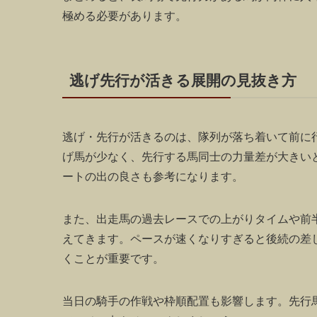
極める必要があります。
逃げ先行が活きる展開の見抜き方
逃げ・先行が活きるのは、隊列が落ち着いて前に
げ馬が少なく、先行する馬同士の力量差が大きい
ートの出の良さも参考になります。
また、出走馬の過去レースでの上がりタイムや前
えてきます。ペースが速くなりすぎると後続の差
くことが重要です。
当日の騎手の作戦や枠順配置も影響します。先行