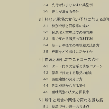
先行が決まりやすい典型例
差しが決まる条件
枠順と馬場の変化が予想に与える影
枠別成績と回収率の違い
良馬場と重馬場での傾向差
雨で変わる脚質の有利不利
朝一と午後での馬場差の読み方
枠順をどう賭けに活かすか
血統と種牡馬で見るコース適性
ダート向きの父系と典型パターン
福島で好走する母父の傾向
距離適性の見分け方
近親成績から探る適性
種牡馬別の人気と回収率
騎手と厩舎の関係で変わる勝ち筋
福島で強い騎手の共通点