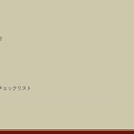
方
単チェックリスト