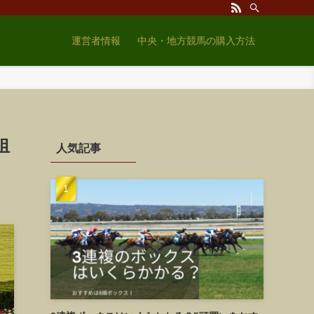
運営者情報
中央・地方競馬の購入方法
狙
人気記事