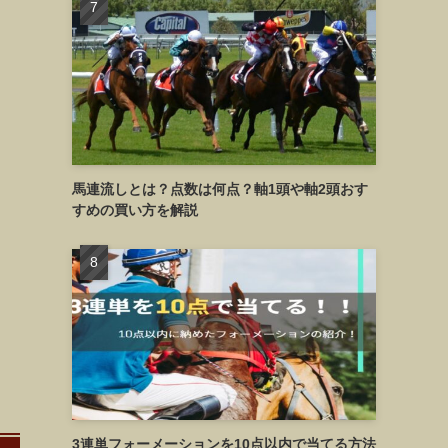
馬連流しとは？点数は何点？軸1頭や軸2頭おす
すめの買い方を解説
3連単フォーメーションを10点以内で当てる方法