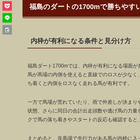
福島のダートの1700mで勝ちや
内枠が有利になる条件と見分け方
福島ダート1700mでは、内枠が有利になる場面
馬が馬場の内側を使えると直線でのロスが少なく
ち着くと内側をロスなく走れる馬が有利です。
一方で馬場が荒れていたり、雨で外差しが決まり
状態、さらに同日の合計出走頭数や逃げ馬の力量
クで馬の落ち着きやスタートの反応も確認すると
まとめると、良馬場で先行力がある馬が内枠に入