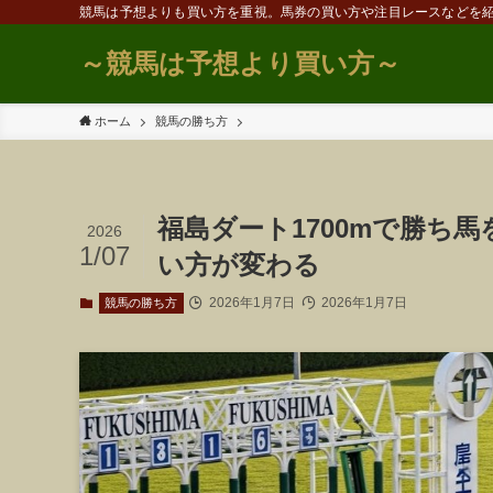
競馬は予想よりも買い方を重視。馬券の買い方や注目レースなどを
～競馬は予想より買い方～
ホーム
競馬の勝ち方
福島ダート1700mで勝ち
2026
1/07
い方が変わる
2026年1月7日
2026年1月7日
競馬の勝ち方