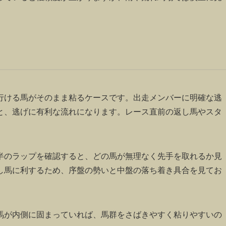
行ける馬がそのまま粘るケースです。出走メンバーに明確な逃
と、逃げに有利な流れになります。レース直前の返し馬やスタ
半のラップを確認すると、どの馬が無理なく先手を取れるか見
し馬に利するため、序盤の勢いと中盤の落ち着き具合を見てお
馬が内側に固まっていれば、馬群をさばきやすく粘りやすいの