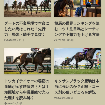
ダートの不良馬場で本命に
競馬の世界ランキングを読
したい馬はこれだ！先行
むコツ！注目馬とレーティ
力・馬体・騎手で見抜く
ングで予想力を上げる方法
2026年1月11日
2026年1月10日
トウカイテイオーの秘密の
キタサンブラック産駒は本
血筋が示す勝負強さとは？
当に強いのか？距離・コー
短距離から中長距離で光っ
ス別の狙いどころを解説
た理由を読み解く
2026年1月9日
2026年1月9日