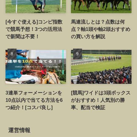
[今すぐ使える]コンピ指数
馬連流しとは？点数は何
で競馬予想！3つの活用法
点？軸1頭や軸2頭おすすめ
で新聞は不要！
の買い方を解説
3連単フォーメーションを
[競馬]ワイドは3頭ボックス
10点以内で当てる方法を6
がおすすめ！人気別の勝
つ紹介！[コスパ良し]
率、配当で検証
運営情報