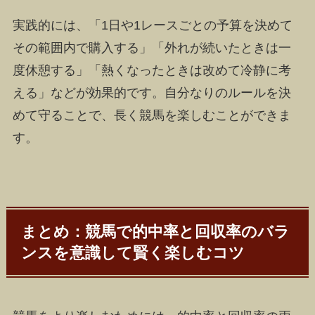
実践的には、「1日や1レースごとの予算を決めて
その範囲内で購入する」「外れが続いたときは一
度休憩する」「熱くなったときは改めて冷静に考
える」などが効果的です。自分なりのルールを決
めて守ることで、長く競馬を楽しむことができま
す。
まとめ：競馬で的中率と回収率のバラ
ンスを意識して賢く楽しむコツ