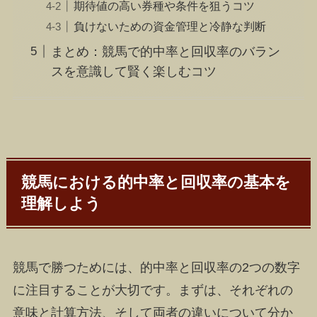
期待値の高い券種や条件を狙うコツ
負けないための資金管理と冷静な判断
まとめ：競馬で的中率と回収率のバラン
スを意識して賢く楽しむコツ
競馬における的中率と回収率の基本を
理解しよう
競馬で勝つためには、的中率と回収率の2つの数字
に注目することが大切です。まずは、それぞれの
意味と計算方法、そして両者の違いについて分か