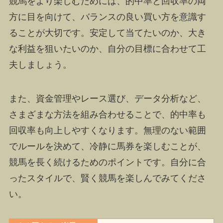
競馬をより楽しむためには、的中率と回収率の両
方に目を向けて、バランスの良い買い方を意識す
ることが大切です。安定して当てたいのか、大き
な利益を狙いたいのか、自分の目標に合わせて工
夫しましょう。
また、資金管理やレース選び、データ分析など、
さまざまな方法を組み合わせることで、的中率も
回収率も向上しやすくなります。無理のない範囲
でルールを決めて、冷静に馬券を楽しむことが、
競馬を長く続けるためのポイントです。自分に合
ったスタイルで、賢く競馬を楽しんでみてくださ
い。