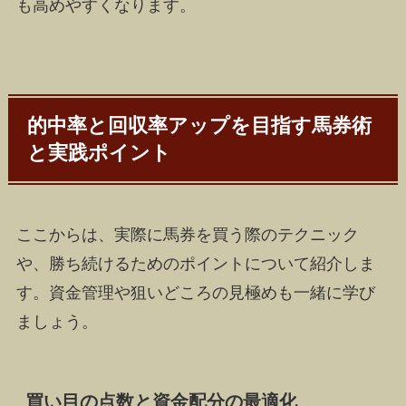
も高めやすくなります。
的中率と回収率アップを目指す馬券術
と実践ポイント
ここからは、実際に馬券を買う際のテクニック
や、勝ち続けるためのポイントについて紹介しま
す。資金管理や狙いどころの見極めも一緒に学び
ましょう。
買い目の点数と資金配分の最適化