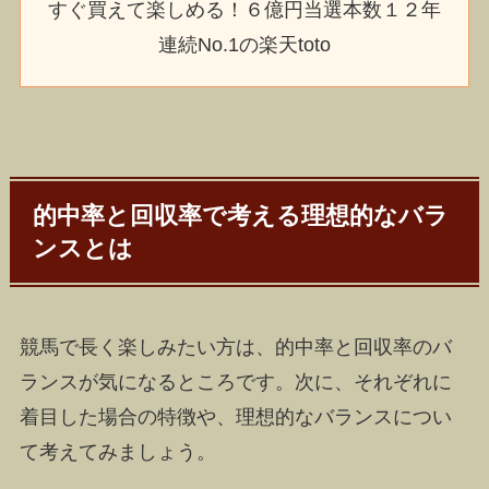
すぐ買えて楽しめる！６億円当選本数１２年
連続No.1の楽天toto
的中率と回収率で考える理想的なバラ
ンスとは
競馬で長く楽しみたい方は、的中率と回収率のバ
ランスが気になるところです。次に、それぞれに
着目した場合の特徴や、理想的なバランスについ
て考えてみましょう。