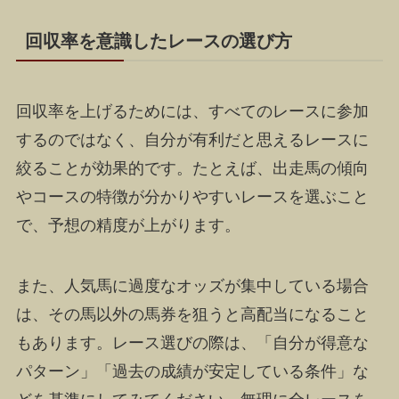
回収率を意識したレースの選び方
回収率を上げるためには、すべてのレースに参加
するのではなく、自分が有利だと思えるレースに
絞ることが効果的です。たとえば、出走馬の傾向
やコースの特徴が分かりやすいレースを選ぶこと
で、予想の精度が上がります。
また、人気馬に過度なオッズが集中している場合
は、その馬以外の馬券を狙うと高配当になること
もあります。レース選びの際は、「自分が得意な
パターン」「過去の成績が安定している条件」な