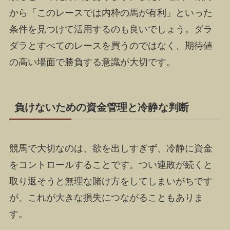
から「このレースでは内枠の馬が有利」といった
条件を見つけて活用するのも良いでしょう。ダラ
ダラとすべてのレースを買うのではなく、期待値
の高い場面で勝負する意識が大切です。
負けないための資金管理と冷静な判断
競馬で大切なのは、欲を出しすぎず、冷静に資金
をコントロールすることです。つい連敗が続くと
取り返そうと無理な賭け方をしてしまいがちです
が、これが大きな損失につながることもありま
す。