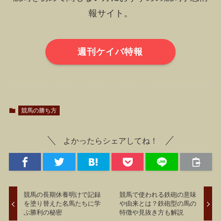
報サイト。
週刊ケイバ特報
競馬の勝ち方
よかったらシェアしてね！
競馬の長期休養明けで記録
競馬で使われる鉄砲の意味
を塗り替えた名馬たちに学
や由来とは？鉄砲型の馬の
ぶ勝利の秘密
特徴や見抜き方も解説