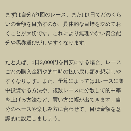
まずは自分が1回のレース、または1日でどのくら
いの金額を目指すのか、具体的な目標を決めてお
くことが大切です。これにより無理のない資金配
分や馬券選びがしやすくなります。
たとえば、1日3,000円を目安にする場合、レース
ごとの購入金額や的中時の払い戻し額を想定しや
すくなります。また、予算によっては1レースに集
中投資する方法や、複数レースに分散して的中率
を上げる方法など、買い方に幅が出てきます。自
分のペースや楽しみ方に合わせて、目標金額を意
識的に設定しましょう。