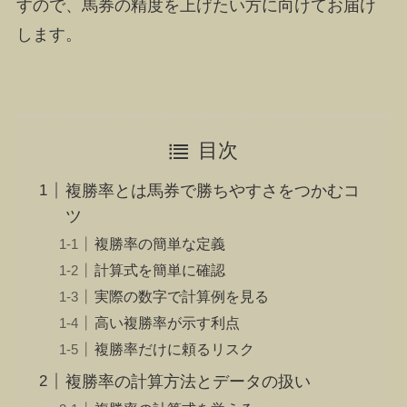
すので、馬券の精度を上げたい方に向けてお届け
します。
目次
複勝率とは馬券で勝ちやすさをつかむコ
ツ
複勝率の簡単な定義
計算式を簡単に確認
実際の数字で計算例を見る
高い複勝率が示す利点
複勝率だけに頼るリスク
複勝率の計算方法とデータの扱い