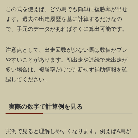
この式を使えば、どの馬でも簡単に複勝率が出せ
ます。過去の出走履歴を基に計算するだけなの
で、手元のデータがあればすぐに算出可能です。
注意点として、出走回数が少ない馬は数値がブレ
やすいことがあります。初出走や連続で未出走が
多い場合は、複勝率だけで判断せず補助情報を確
認してください。
実際の数字で計算例を見る
実例で見ると理解しやすくなります。例えばA馬が