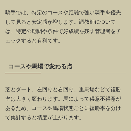
騎手では、特定のコースや距離で強い騎手を優先
して見ると安定感が増します。調教師について
は、特定の期間や条件で好成績を残す管理者をチ
ェックすると有利です。
コースや馬場で変わる点
芝とダート、左回りと右回り、重馬場などで複勝
率は大きく変わります。馬によって得意不得意が
あるため、コースや馬場状態ごとに複勝率を分け
て集計すると精度が上がります。