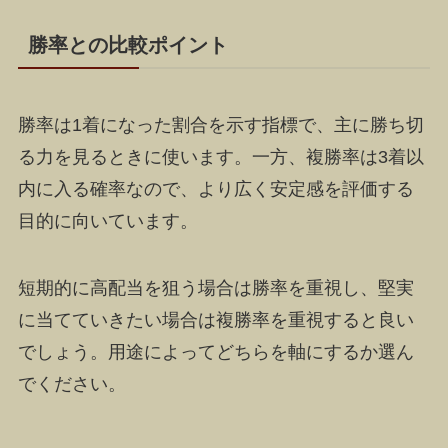
勝率との比較ポイント
勝率は1着になった割合を示す指標で、主に勝ち切
る力を見るときに使います。一方、複勝率は3着以
内に入る確率なので、より広く安定感を評価する
目的に向いています。
短期的に高配当を狙う場合は勝率を重視し、堅実
に当てていきたい場合は複勝率を重視すると良い
でしょう。用途によってどちらを軸にするか選ん
でください。