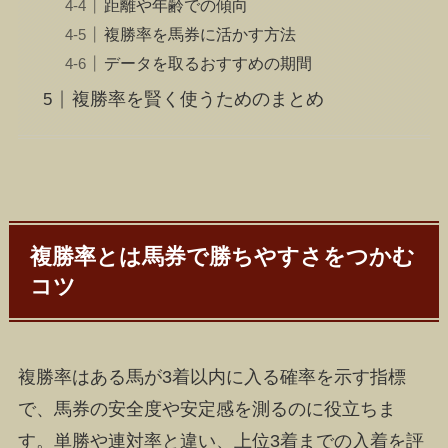
距離や年齢での傾向
複勝率を馬券に活かす方法
データを取るおすすめの期間
複勝率を賢く使うためのまとめ
複勝率とは馬券で勝ちやすさをつかむ
コツ
複勝率はある馬が3着以内に入る確率を示す指標
で、馬券の安全度や安定感を測るのに役立ちま
す。単勝や連対率と違い、上位3着までの入着を評