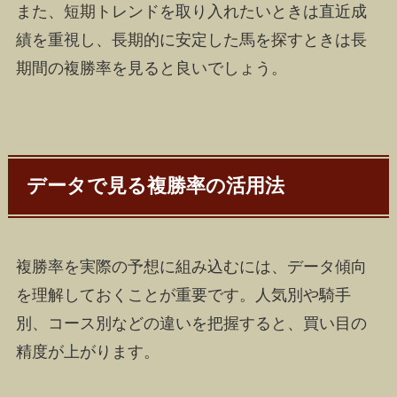
また、短期トレンドを取り入れたいときは直近成
績を重視し、長期的に安定した馬を探すときは長
期間の複勝率を見ると良いでしょう。
データで見る複勝率の活用法
複勝率を実際の予想に組み込むには、データ傾向
を理解しておくことが重要です。人気別や騎手
別、コース別などの違いを把握すると、買い目の
精度が上がります。