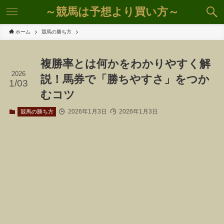
～競馬は予想より買い方～
ホーム
競馬の勝ち方
複勝率とは何かをわかりやすく解
2026
説！馬券で「勝ちやすさ」をつか
1/03
むコツ
2026年1月3日
2026年1月3日
競馬の勝ち方