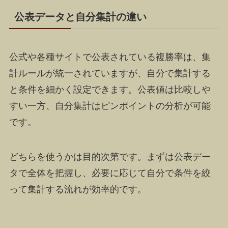
公表データと自分集計の違い
公式や各種サイトで公表されている複勝率は、集
計ルールが統一されていますが、自分で集計する
と条件を細かく設定できます。公表値は比較しや
すい一方、自分集計はピンポイントの分析が可能
です。
どちらを使うかは目的次第です。まずは公表デー
タで全体を把握し、必要に応じて自分で条件を絞
って集計する流れが効率的です。