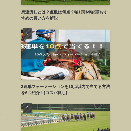
馬連流しとは？点数は何点？軸1頭や軸2頭おす
すめの買い方を解説
3連単フォーメーションを10点以内で当てる方法
を6つ紹介！[コスパ良し]