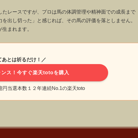
したレースですが、プロは馬の体調管理や精神面での成長まで
力を出し切った」と感じれば、その馬の評価を落としません。
が生まれます。
てあとは祈るだけ！／
ンス！今すぐ楽天totoを購入
当選本数１２年連続No.1の楽天toto