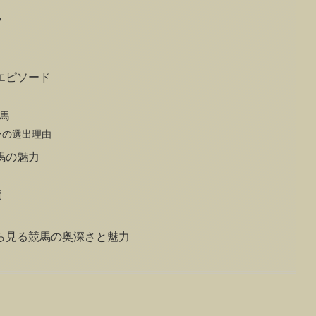
ち
エピソード
馬
ーの選出理由
馬の魅力
間
ら見る競馬の奥深さと魅力