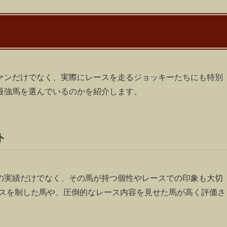
ァンだけでなく、実際にレースを走るジョッキーたちにも特別
最強馬を選んでいるのかを紹介します。
ト
の実績だけでなく、その馬が持つ個性やレースでの印象も大切
ースを制した馬や、圧倒的なレース内容を見せた馬が高く評価さ