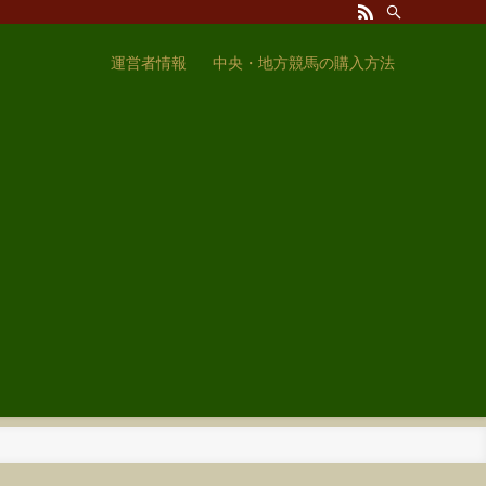
運営者情報
中央・地方競馬の購入方法