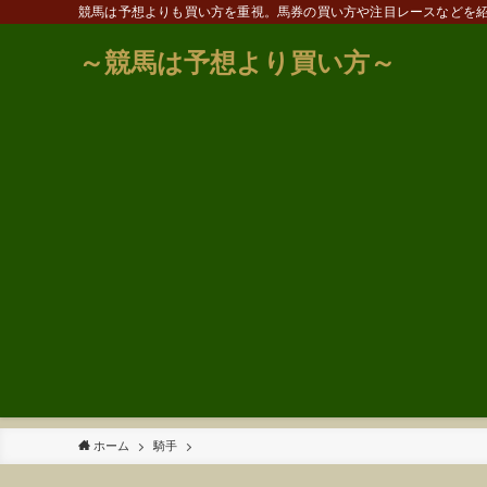
競馬は予想よりも買い方を重視。馬券の買い方や注目レースなどを
～競馬は予想より買い方～
ホーム
騎手