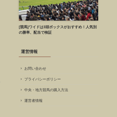
[競馬]ワイドは3頭ボックスがおすすめ！人気別
の勝率、配当で検証
運営情報
お問い合わせ
プライバシーポリシー
中央・地方競馬の購入方法
運営者情報