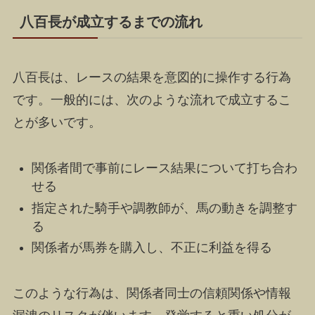
八百長が成立するまでの流れ
八百長は、レースの結果を意図的に操作する行為
です。一般的には、次のような流れで成立するこ
とが多いです。
関係者間で事前にレース結果について打ち合わ
せる
指定された騎手や調教師が、馬の動きを調整す
る
関係者が馬券を購入し、不正に利益を得る
このような行為は、関係者同士の信頼関係や情報