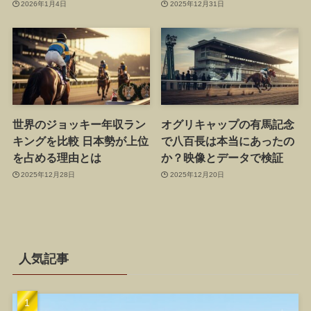
2026年1月4日
2025年12月31日
世界のジョッキー年収ラン
オグリキャップの有馬記念
キングを比較 日本勢が上位
で八百長は本当にあったの
を占める理由とは
か？映像とデータで検証
2025年12月28日
2025年12月20日
人気記事