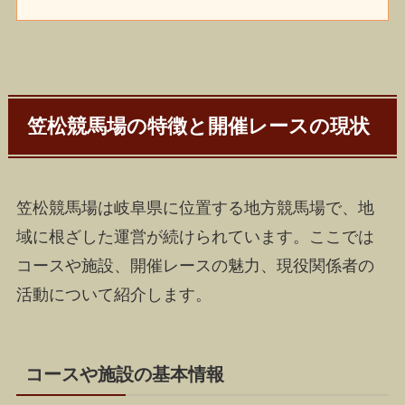
笠松競馬場の特徴と開催レースの現状
笠松競馬場は岐阜県に位置する地方競馬場で、地
域に根ざした運営が続けられています。ここでは
コースや施設、開催レースの魅力、現役関係者の
活動について紹介します。
コースや施設の基本情報