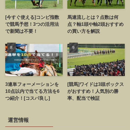
[今すぐ使える]コンピ指数
馬連流しとは？点数は何
で競馬予想！3つの活用法
点？軸1頭や軸2頭おすすめ
で新聞は不要！
の買い方を解説
3連単フォーメーションを
[競馬]ワイドは3頭ボックス
10点以内で当てる方法を6
がおすすめ！人気別の勝
つ紹介！[コスパ良し]
率、配当で検証
運営情報