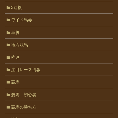
3連複
ワイド馬券
単勝
地方競馬
枠連
注目レース情報
競馬
競馬 初心者
競馬の勝ち方