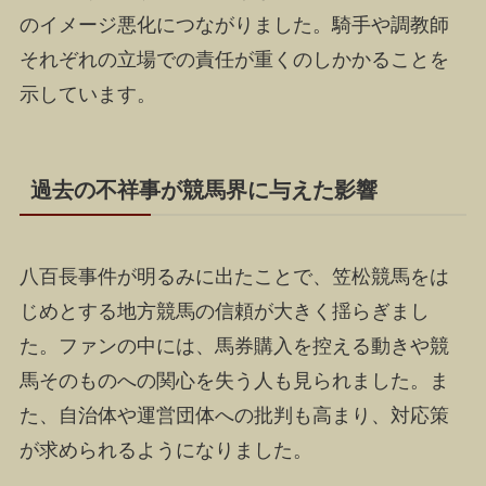
のイメージ悪化につながりました。騎手や調教師
それぞれの立場での責任が重くのしかかることを
示しています。
過去の不祥事が競馬界に与えた影響
八百長事件が明るみに出たことで、笠松競馬をは
じめとする地方競馬の信頼が大きく揺らぎまし
た。ファンの中には、馬券購入を控える動きや競
馬そのものへの関心を失う人も見られました。ま
た、自治体や運営団体への批判も高まり、対応策
が求められるようになりました。