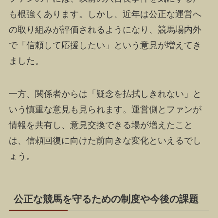
も根強くあります。しかし、近年は公正な運営へ
の取り組みが評価されるようになり、競馬場内外
で「信頼して応援したい」という意見が増えてき
ました。
一方、関係者からは「疑念を払拭しきれない」と
いう慎重な意見も見られます。運営側とファンが
情報を共有し、意見交換できる場が増えたこと
は、信頼回復に向けた前向きな変化といえるでし
ょう。
公正な競馬を守るための制度や今後の課題