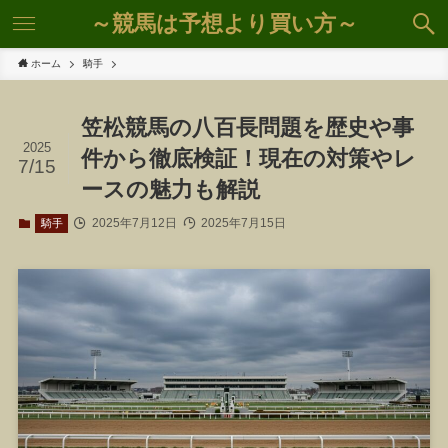
～競馬は予想より買い方～
ホーム
騎手
笠松競馬の八百長問題を歴史や事
2025
件から徹底検証！現在の対策やレ
7/15
ースの魅力も解説
2025年7月12日
2025年7月15日
騎手