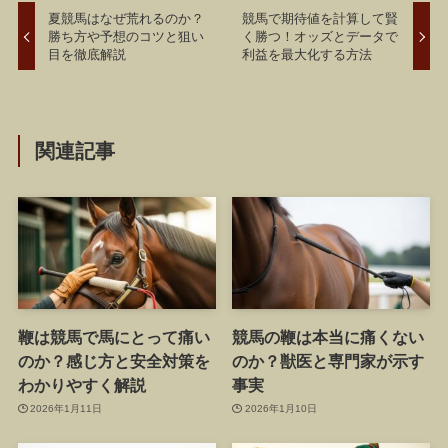
夏競馬はなぜ荒れるのか？
競馬で期待値を計算して賢
勝ち方や予想のコツと狙い
く勝つ！オッズとデータで
目を徹底解説
利益を最大化する方法
関連記事
鞭は競馬で馬にとって痛い
競馬の鞭は本当に痛くない
のか？感じ方と安全対策を
のか？獣医と専門家が示す
わかりやすく解説
事実
2026年1月11日
2026年1月10日