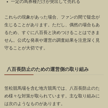
一定の馬券種だけが突出して売れる
これらの現象があった場合、ファンの間で疑念が
生じることがあります。ただし、偶然の場合もあ
るため、すぐに八百長と決めつけることはできま
せん。公式な発表や運営の調査結果を注意深く見
守ることが大切です。
八百長防止のための運営側の取り組み
笠松競馬場を含む地方競馬では、八百長防止のた
め様々な対策が取られています。主な取り組みに
は次のようなものがあります。