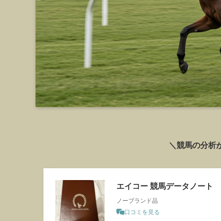
＼競馬の分析
エイコー 競馬データノート
ノーブランド品
口コミを見る