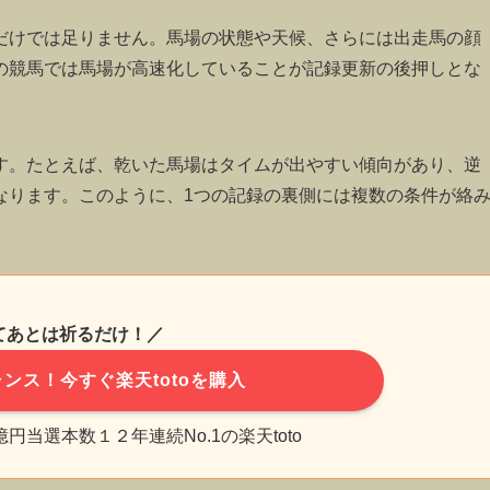
だけでは足りません。馬場の状態や天候、さらには出走馬の顔
の競馬では馬場が高速化していることが記録更新の後押しとな
す。たとえば、乾いた馬場はタイムが出やすい傾向があり、逆
なります。このように、1つの記録の裏側には複数の条件が絡
てあとは祈るだけ！／
ンス！今すぐ楽天totoを購入
当選本数１２年連続No.1の楽天toto