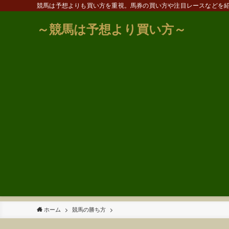
競馬は予想よりも買い方を重視。馬券の買い方や注目レースなどを
～競馬は予想より買い方～
ホーム
競馬の勝ち方