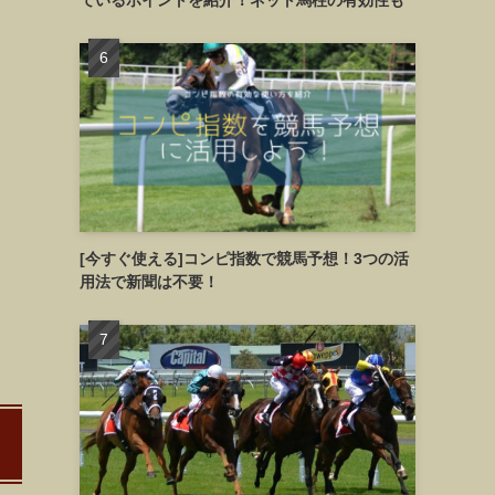
ているポイントを紹介！ネット馬柱の有効性も
[今すぐ使える]コンピ指数で競馬予想！3つの活
用法で新聞は不要！