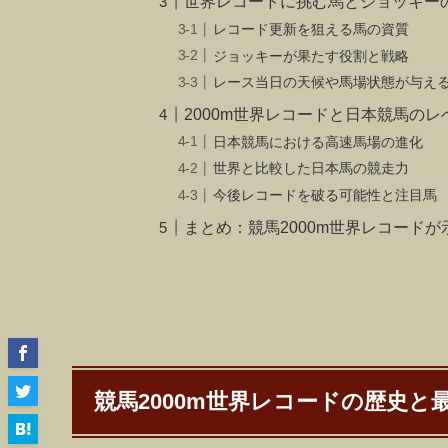
世界レコードに挑む馬とジョッキー
レコード更新を狙える馬の資質
ジョッキーが果たす役割と戦略
レース当日の天候や馬場状態が与え
2000m世界レコードと日本競馬のレ
日本競馬における高速馬場の進化
世界と比較した日本馬の競走力
今後レコードを破る可能性と注目馬
まとめ：競馬2000m世界レコード
競馬2000m世界レコードの歴史と