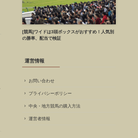
[競馬]ワイドは3頭ボックスがおすすめ！人気別
の勝率、配当で検証
運営情報
お問い合わせ
も
プライバシーポリシー
中央・地方競馬の購入方法
運営者情報