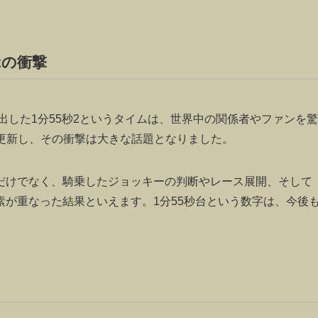
2の衝撃
出した1分55秒2というタイムは、世界中の関係者やファンを驚
に更新し、その衝撃は大きな話題となりました。
だけでなく、騎乗したジョッキーの判断やレース展開、そして
が重なった結果といえます。1分55秒台という数字は、今後