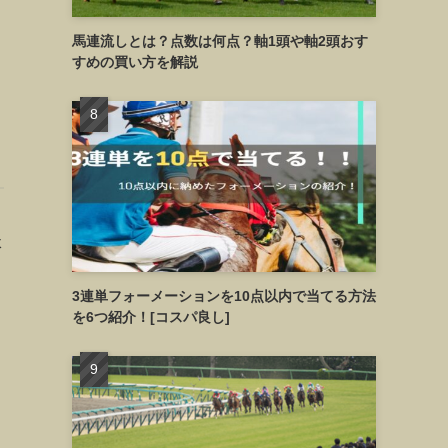
馬連流しとは？点数は何点？軸1頭や軸2頭おす
すめの買い方を解説
体
3連単フォーメーションを10点以内で当てる方法
を6つ紹介！[コスパ良し]