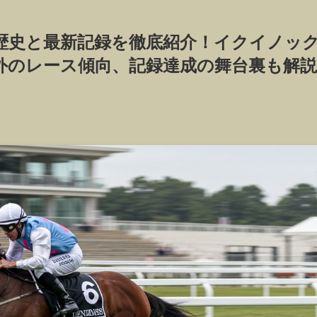
の歴史と最新記録を徹底紹介！イクイノッ
外のレース傾向、記録達成の舞台裏も解説