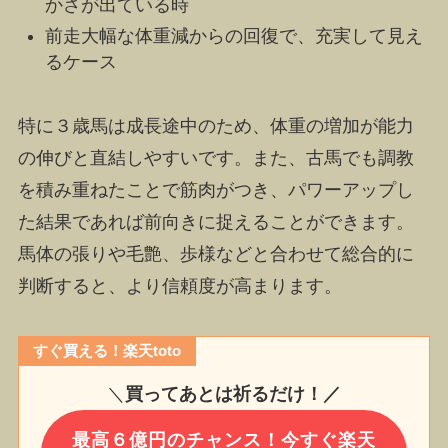
かさが出ている時
前走大幅な体重減からの回復で、充実して見え
るケース
特に３歳馬は成長途中のため、体重の増加が能力
の伸びと直結しやすいです。また、古馬でも調教
を積み重ねたことで筋肉がつき、パワーアップし
た結果であれば前向きに捉えることができます。
馬体の張りや毛艶、歩様などと合わせて総合的に
判断すると、より信頼度が高まります。
すぐ買える！楽天toto
＼
買ってあとは祈るだけ！／
最高６億円のチャンス！今すぐ楽天