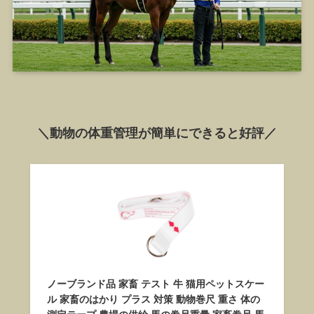
＼動物の体重管理が簡単にできると好評／
ノーブランド品 家畜 テスト 牛 猫用ペットスケー
ル 家畜のはかり プラス 対策 動物巻尺 重さ 体の