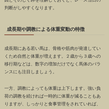
因とそのしくみを理解しておくと、レース当日の
判断がしやすくなります。
成長期や調教による体重変動の特徴
成長期にある若い馬は、骨格や筋肉が発達してい
くため自然と体重が増えます。２歳から３歳への
移行期などは、数字の増加だけでなく馬体のバラ
ンスにも注目しましょう。
一方、調教によっても体重は上下します。強い負
荷の調教を続ければ一時的に体重が減ることもあ
りますが、しっかりと食事管理をされていれば、