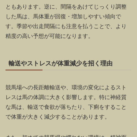
ともあります。逆に、間隔をあけてじっくり調整
した馬は、馬体重が回復・増加しやすい傾向で
す。季節や出走間隔にも注意を払うことで、より
精度の高い予想が可能になります。
輸送やストレスが体重減少を招く理由
競馬場への長距離輸送や、環境の変化によるスト
レスは馬の体調に大きく影響します。特に神経質
な馬は、輸送で食欲が落ちたり、下痢をすること
で体重が大きく減少することがあります。