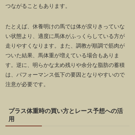
つながることもあります。
たとえば、休養明けの馬では体が戻りきっていな
い状態より、適度に馬体がふっくらしている方が
走りやすくなります。また、調教が順調で筋肉が
ついた結果、馬体重が増えている場合もありま
す。逆に、明らかな太め残りや余分な脂肪の蓄積
は、パフォーマンス低下の要因となりやすいので
注意が必要です。
プラス体重時の買い方とレース予想への活
用