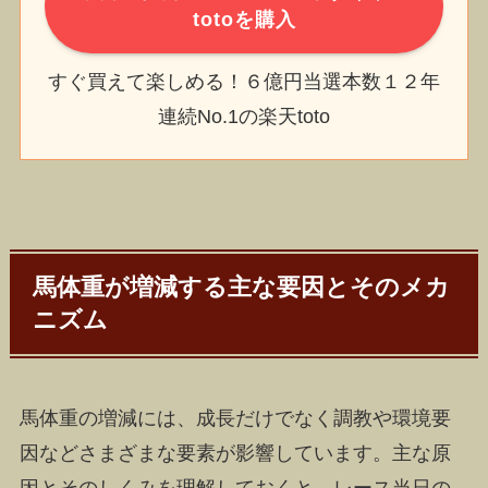
totoを購入
すぐ買えて楽しめる！６億円当選本数１２年
連続No.1の楽天toto
馬体重が増減する主な要因とそのメカ
ニズム
馬体重の増減には、成長だけでなく調教や環境要
因などさまざまな要素が影響しています。主な原