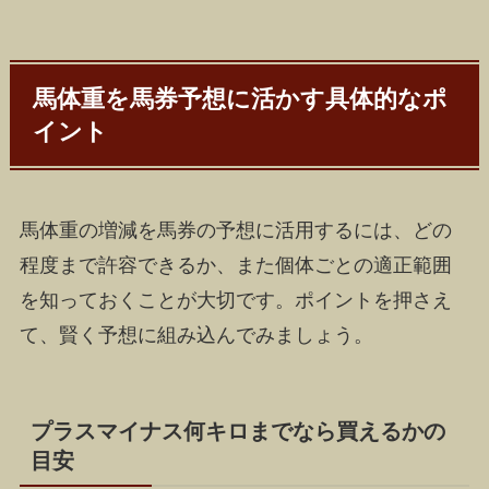
馬体重を馬券予想に活かす具体的なポ
イント
馬体重の増減を馬券の予想に活用するには、どの
程度まで許容できるか、また個体ごとの適正範囲
を知っておくことが大切です。ポイントを押さえ
て、賢く予想に組み込んでみましょう。
プラスマイナス何キロまでなら買えるかの
目安