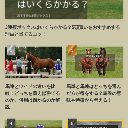
3連複ボックスはいくらかかる？5頭買いをおすすめする
理由と当てるコツ！
馬連とワイドの違いを比
馬単と馬連はどっちを選ん
較！どっちを買えば勝てる
だ方が得をする？馬券の意
のか、併用は儲かるのか解
味や特徴から考える！
説