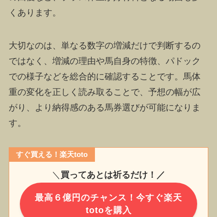
くあります。
大切なのは、単なる数字の増減だけで判断するの
ではなく、増減の理由や馬自身の特徴、パドック
での様子などを総合的に確認することです。馬体
重の変化を正しく読み取ることで、予想の幅が広
がり、より納得感のある馬券選びが可能になりま
す。
すぐ買える！楽天toto
＼
買ってあとは祈るだけ！／
最高６億円のチャンス！今すぐ楽天
totoを購入