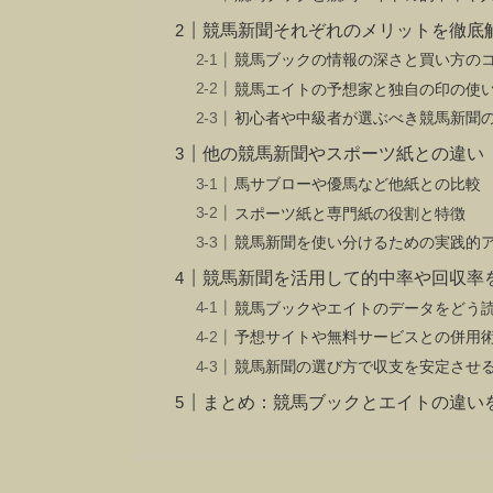
競馬新聞それぞれのメリットを徹底
競馬ブックの情報の深さと買い方の
競馬エイトの予想家と独自の印の使
初心者や中級者が選ぶべき競馬新聞
他の競馬新聞やスポーツ紙との違い
馬サブローや優馬など他紙との比較
スポーツ紙と専門紙の役割と特徴
競馬新聞を使い分けるための実践的
競馬新聞を活用して的中率や回収率
競馬ブックやエイトのデータをどう
予想サイトや無料サービスとの併用
競馬新聞の選び方で収支を安定させ
まとめ：競馬ブックとエイトの違い