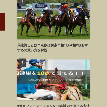
馬連流しとは？点数は何点？軸1頭や軸2頭おす
すめの買い方を解説
3連単フォーメーションを10点以内で当てる方法