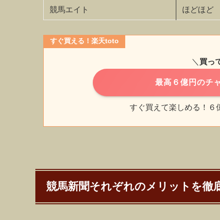
競馬エイト
ほどほど
すぐ買える！楽天toto
＼
買っ
最高６億円のチャ
すぐ買えて楽しめる！６億円
競馬新聞それぞれのメリットを徹