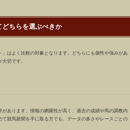
てどちらを選ぶべきか
ト」はよく比較の対象となります。どちらにも個性や強みがあ
が大切です。
評があります。情報の網羅性が高く、過去の成績や馬の調教内
めて競馬新聞を手に取る方でも、データの多さやレースごとの