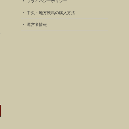
プライバシーポリシー
中央・地方競馬の購入方法
運営者情報