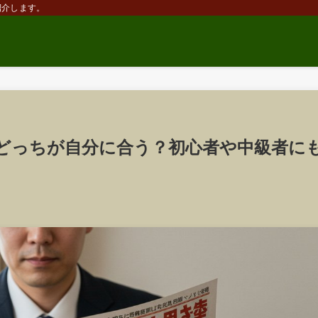
紹介します。
どっちが自分に合う？初心者や中級者に