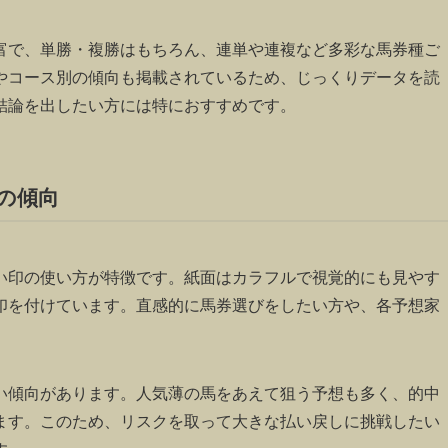
富で、単勝・複勝はもちろん、連単や連複など多彩な馬券種ご
やコース別の傾向も掲載されているため、じっくりデータを読
結論を出したい方には特におすすめです。
の傾向
い印の使い方が特徴です。紙面はカラフルで視覚的にも見やす
印を付けています。直感的に馬券選びをしたい方や、各予想家
い傾向があります。人気薄の馬をあえて狙う予想も多く、的中
ます。このため、リスクを取って大きな払い戻しに挑戦したい