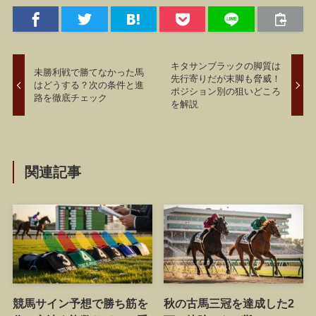
キタサンブラックの脚質は
未勝利戦で勝てなかった馬
先行寄りだが末脚も脅威！
はどうする？次の条件と進
ポジション別の狙いどころ
路を徹底チェック
を解説
関連記事
競馬サイン予想で勝ち筋を
秋の古馬三冠を達成した2