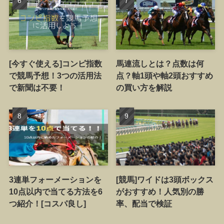
[今すぐ使える]コンピ指数
馬連流しとは？点数は何
で競馬予想！3つの活用法
点？軸1頭や軸2頭おすすめ
で新聞は不要！
の買い方を解説
3連単フォーメーションを
[競馬]ワイドは3頭ボックス
10点以内で当てる方法を6
がおすすめ！人気別の勝
つ紹介！[コスパ良し]
率、配当で検証