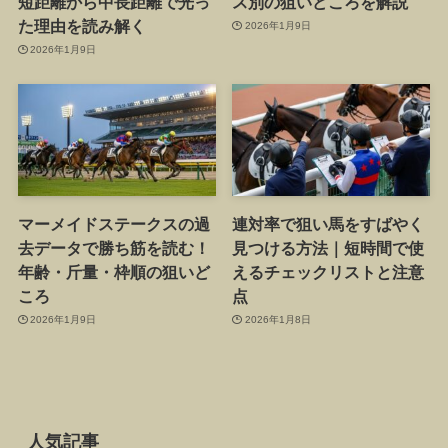
短距離から中長距離で光っ
ス別の狙いどころを解説
た理由を読み解く
2026年1月9日
2026年1月9日
マーメイドステークスの過
連対率で狙い馬をすばやく
去データで勝ち筋を読む！
見つける方法｜短時間で使
年齢・斤量・枠順の狙いど
えるチェックリストと注意
ころ
点
2026年1月9日
2026年1月8日
人気記事