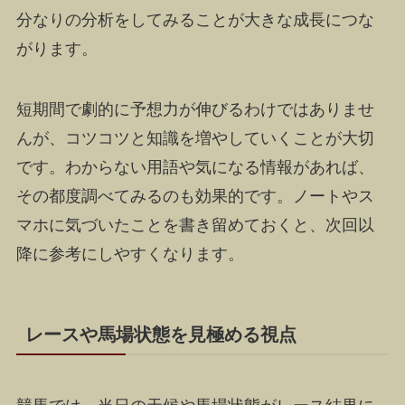
分なりの分析をしてみることが大きな成長につな
がります。
短期間で劇的に予想力が伸びるわけではありませ
んが、コツコツと知識を増やしていくことが大切
です。わからない用語や気になる情報があれば、
その都度調べてみるのも効果的です。ノートやス
マホに気づいたことを書き留めておくと、次回以
降に参考にしやすくなります。
レースや馬場状態を見極める視点