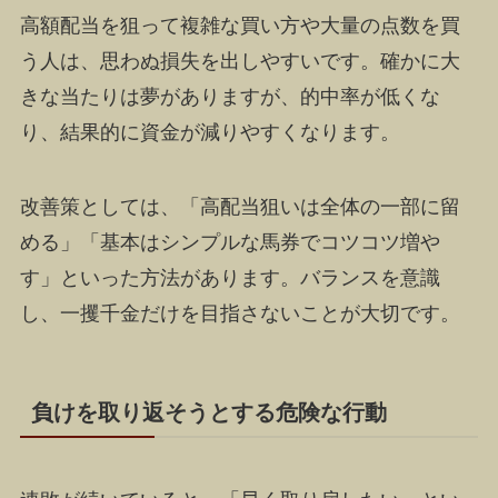
高額配当を狙って複雑な買い方や大量の点数を買
う人は、思わぬ損失を出しやすいです。確かに大
きな当たりは夢がありますが、的中率が低くな
り、結果的に資金が減りやすくなります。
改善策としては、「高配当狙いは全体の一部に留
める」「基本はシンプルな馬券でコツコツ増や
す」といった方法があります。バランスを意識
し、一攫千金だけを目指さないことが大切です。
負けを取り返そうとする危険な行動