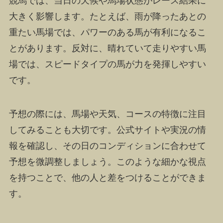
競馬では、当日の天候や馬場状態がレース結果に
大きく影響します。たとえば、雨が降ったあとの
重たい馬場では、パワーのある馬が有利になるこ
とがあります。反対に、晴れていて走りやすい馬
場では、スピードタイプの馬が力を発揮しやすい
です。
予想の際には、馬場や天気、コースの特徴に注目
してみることも大切です。公式サイトや実況の情
報を確認し、その日のコンディションに合わせて
予想を微調整しましょう。このような細かな視点
を持つことで、他の人と差をつけることができま
す。