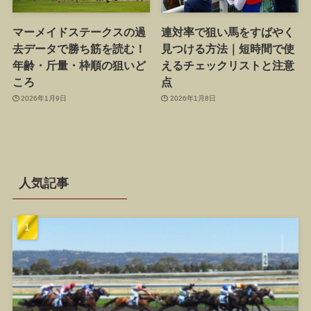
マーメイドステークスの過
連対率で狙い馬をすばやく
去データで勝ち筋を読む！
見つける方法｜短時間で使
年齢・斤量・枠順の狙いど
えるチェックリストと注意
ころ
点
2026年1月9日
2026年1月8日
人気記事