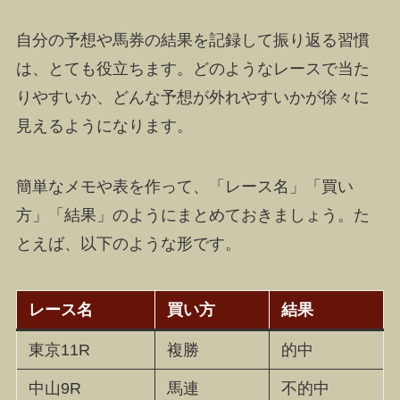
自分の予想や馬券の結果を記録して振り返る習慣
は、とても役立ちます。どのようなレースで当た
りやすいか、どんな予想が外れやすいかが徐々に
見えるようになります。
簡単なメモや表を作って、「レース名」「買い
方」「結果」のようにまとめておきましょう。た
とえば、以下のような形です。
レース名
買い方
結果
東京11R
複勝
的中
中山9R
馬連
不的中