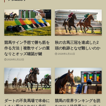
競馬サイン予想で勝ち筋を
秋の古馬三冠を達成した2
作る方法｜複数サインの重
頭の軌跡となぜ難しいのか
なりとオッズ確認が鍵
2026年1月11日
2026年1月12日
ダートの不良馬場で本命に
競馬の世界ランキングを読