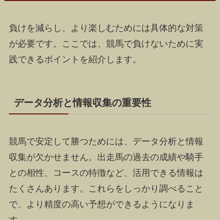
負けを減らし、より楽しむためには具体的な対策
が必要です。ここでは、競馬で負けないために実
践できるポイントを紹介します。
データ分析と情報収集の重要性
競馬で安定して勝つためには、データ分析と情報
収集が欠かせません。出走馬の過去の成績や騎手
との相性、コースの特徴など、活用できる情報は
たくさんあります。これらをしっかり調べること
で、より精度の高い予想ができるようになりま