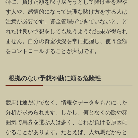
特に、負けた額を取り戻そうとして賭け金を増や
す人や、感情的になって無理な賭け方をする人は
注意が必要です。資金管理ができていないと、ど
れだけ良い予想をしても思うような結果が得られ
ません。自分の資金状況を常に把握し、使う金額
をコントロールすることが大切です。
根拠のない予想や勘に頼る危険性
競馬は運だけでなく、情報やデータをもとにした
分析が求められます。しかし、何となくの勘や雰
囲気で馬券を選ぶ人は多く、これが負ける原因に
なることがあります。たとえば、人気馬だからと