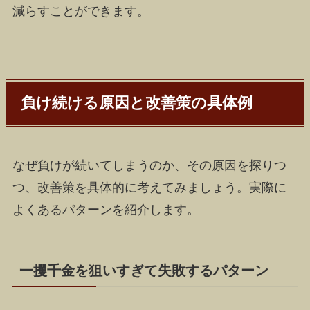
減らすことができます。
負け続ける原因と改善策の具体例
なぜ負けが続いてしまうのか、その原因を探りつ
つ、改善策を具体的に考えてみましょう。実際に
よくあるパターンを紹介します。
一攫千金を狙いすぎて失敗するパターン