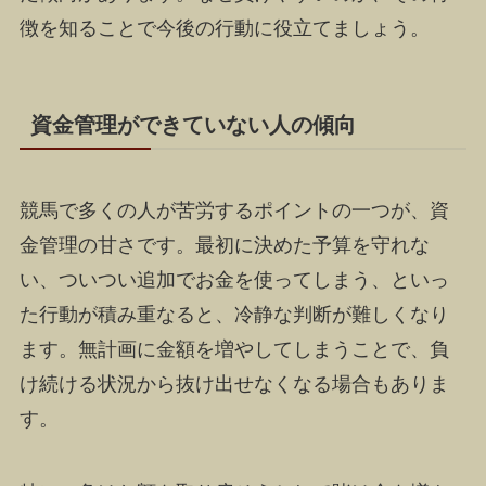
徴を知ることで今後の行動に役立てましょう。
資金管理ができていない人の傾向
競馬で多くの人が苦労するポイントの一つが、資
金管理の甘さです。最初に決めた予算を守れな
い、ついつい追加でお金を使ってしまう、といっ
た行動が積み重なると、冷静な判断が難しくなり
ます。無計画に金額を増やしてしまうことで、負
け続ける状況から抜け出せなくなる場合もありま
す。