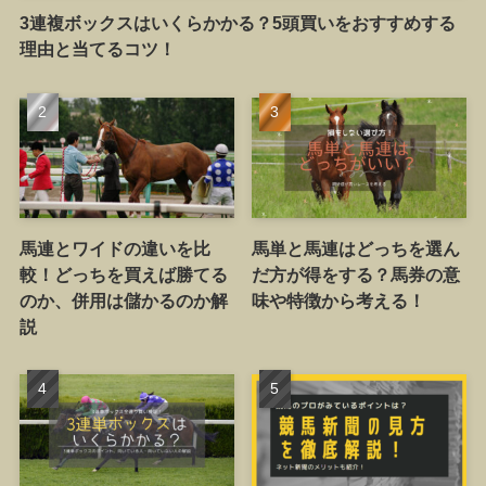
3連複ボックスはいくらかかる？5頭買いをおすすめする
理由と当てるコツ！
馬連とワイドの違いを比
馬単と馬連はどっちを選ん
較！どっちを買えば勝てる
だ方が得をする？馬券の意
のか、併用は儲かるのか解
味や特徴から考える！
説