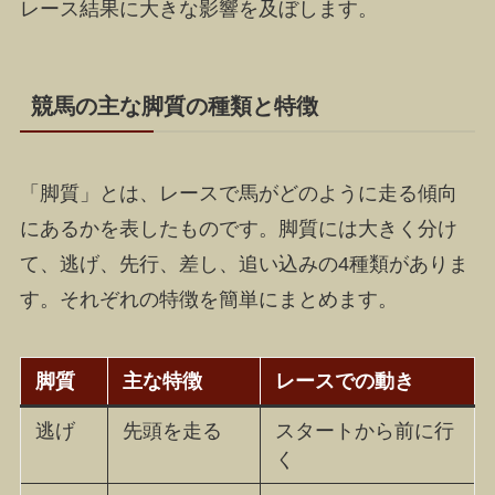
レース結果に大きな影響を及ぼします。
競馬の主な脚質の種類と特徴
「脚質」とは、レースで馬がどのように走る傾向
にあるかを表したものです。脚質には大きく分け
て、逃げ、先行、差し、追い込みの4種類がありま
す。それぞれの特徴を簡単にまとめます。
脚質
主な特徴
レースでの動き
逃げ
先頭を走る
スタートから前に行
く