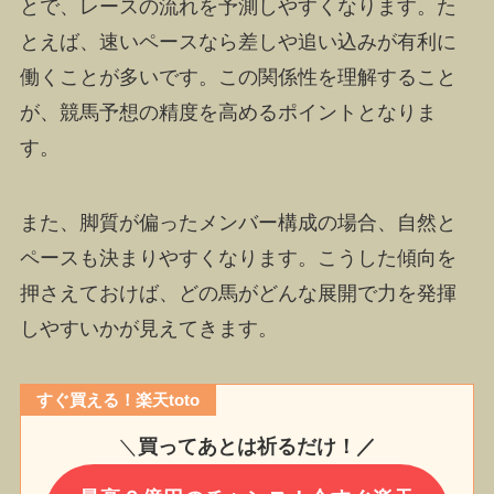
とで、レースの流れを予測しやすくなります。た
とえば、速いペースなら差しや追い込みが有利に
働くことが多いです。この関係性を理解すること
が、競馬予想の精度を高めるポイントとなりま
す。
また、脚質が偏ったメンバー構成の場合、自然と
ペースも決まりやすくなります。こうした傾向を
押さえておけば、どの馬がどんな展開で力を発揮
しやすいかが見えてきます。
すぐ買える！楽天toto
＼
買ってあとは祈るだけ！／