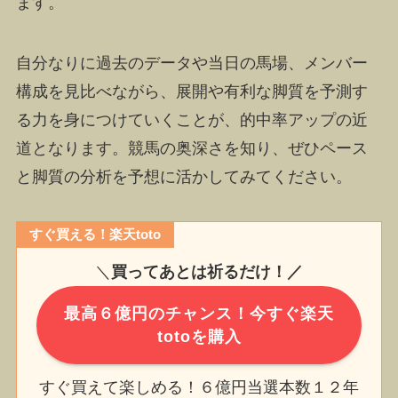
ます。
自分なりに過去のデータや当日の馬場、メンバー
構成を見比べながら、展開や有利な脚質を予測す
る力を身につけていくことが、的中率アップの近
道となります。競馬の奥深さを知り、ぜひペース
と脚質の分析を予想に活かしてみてください。
すぐ買える！楽天toto
＼
買ってあとは祈るだけ！／
最高６億円のチャンス！今すぐ楽天
totoを購入
すぐ買えて楽しめる！６億円当選本数１２年