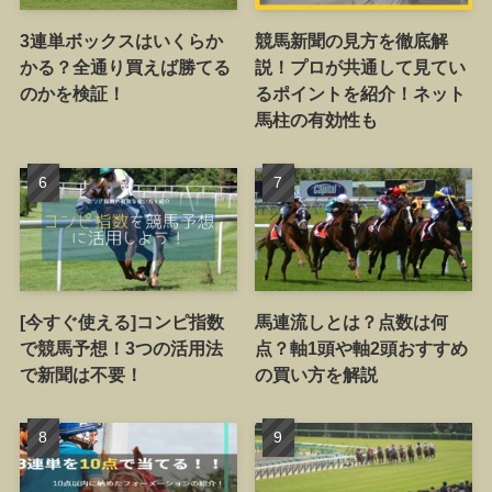
3連単ボックスはいくらか
競馬新聞の見方を徹底解
かる？全通り買えば勝てる
説！プロが共通して見てい
のかを検証！
るポイントを紹介！ネット
馬柱の有効性も
[今すぐ使える]コンピ指数
馬連流しとは？点数は何
で競馬予想！3つの活用法
点？軸1頭や軸2頭おすすめ
で新聞は不要！
の買い方を解説