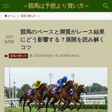
～競馬は予想より買い方～
ホーム
競馬の勝ち方
競馬のペースと脚質がレース結果
2026
にどう影響する？展開を読み解く
5/09
コツ
2025年8月8日
2026年5月9日
競馬の勝ち方