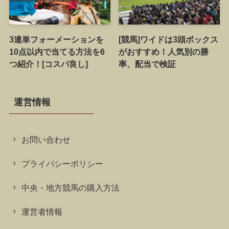
3連単フォーメーションを
[競馬]ワイドは3頭ボックス
10点以内で当てる方法を6
がおすすめ！人気別の勝
つ紹介！[コスパ良し]
率、配当で検証
運営情報
お問い合わせ
プライバシーポリシー
中央・地方競馬の購入方法
運営者情報