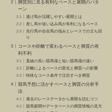
脚質別に見る有利なペースと展開のパタ
ーン
逃げ馬が活躍しやすい展開とは
差し馬や追い込み馬が有利になるペース
先行馬や自在馬の強みとレースでの立ち回
り
コースや距離で変わるペースと脚質の有
利不利
直線の長い競馬場と短い競馬場の違い
距離によるペースの変化と脚質への影響
特殊なコース条件で注目すべき脚質
競馬予想に活かすペースと脚質の分析手
法
過去のレースデータから展開を読むコツ
競馬新聞やデータベースの脚質情報の見方