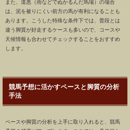
また、道悪（雨などでぬかるんだ馬場）の場合
は、泥を被りにくい前方の馬が有利になることも
あります。こうした特殊な条件下では、普段とは
違う脚質が好走するケースも多いので、コースや
天候情報も合わせてチェックすることをおすすめ
します。
競馬予想に活かすペースと脚質の分析
手法
ペースや脚質の分析を上手に取り入れると、競馬