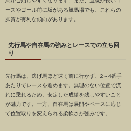
馬が台頭しやすくなります。また、直線が長いコ
ースやゴール前に坂がある競馬場でも、これらの
脚質が有利な傾向があります。
先行馬や自在馬の強みとレースでの立ち回
り
先行馬は、逃げ馬ほど速く前に行かず、2～4番手
あたりでレースを進めます。無理のない位置で流
れに乗れるため、安定した成績を残しやすいこと
が魅力です。一方、自在馬は展開やペースに応じ
て位置取りを変えられる柔軟さが強みです。