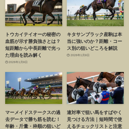
トウカイテイオーの秘密の
キタサンブラック産駒は本
血筋が示す勝負強さとは？
当に強いのか？距離・コー
短距離から中長距離で光っ
ス別の狙いどころを解説
た理由を読み解く
2026年1月9日
2026年1月9日
マーメイドステークスの過
連対率で狙い馬をすばやく
去データで勝ち筋を読む！
見つける方法｜短時間で使
年齢・斤量・枠順の狙いど
えるチェックリストと注意