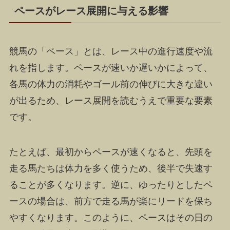
ペースがレース展開に与える影響
競馬の「ペース」とは、レース中の進行速度や流
れを指します。ペースが速いか遅いかによって、
各馬の体力の消耗やゴール前の伸びに大きな違い
が出るため、レース展開を読むうえで重要な要素
です。
たとえば、最初からペースが速くなると、先頭を
走る馬たちは体力を多く使うため、後半で失速す
ることが多くなります。逆に、ゆったりとしたペ
ースの場合は、前方で走る馬が楽にリードを保ち
やすくなります。このように、ペースはその日の