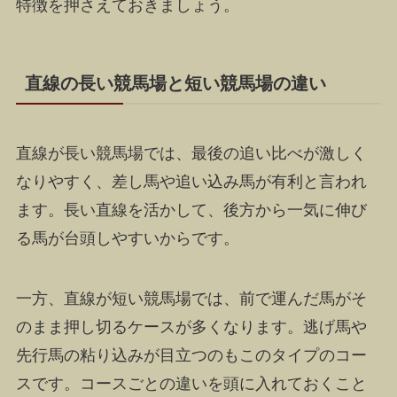
特徴を押さえておきましょう。
直線の長い競馬場と短い競馬場の違い
直線が長い競馬場では、最後の追い比べが激しく
なりやすく、差し馬や追い込み馬が有利と言われ
ます。長い直線を活かして、後方から一気に伸び
る馬が台頭しやすいからです。
一方、直線が短い競馬場では、前で運んだ馬がそ
のまま押し切るケースが多くなります。逃げ馬や
先行馬の粘り込みが目立つのもこのタイプのコー
スです。コースごとの違いを頭に入れておくこと