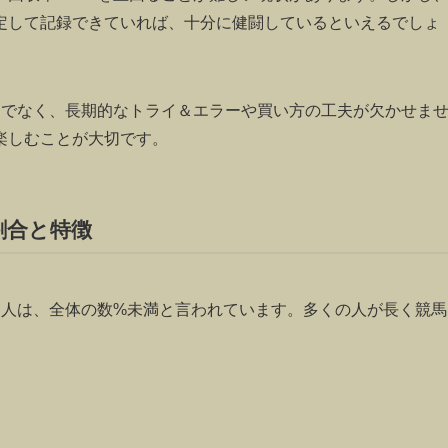
安定して記録できていれば、十分に健闘しているといえるでしょ
けでなく、長期的なトライ＆エラーや買い方の工夫が欠かせま
楽しむことが大切です。
割合と特徴
る人は、全体の数%未満と言われています。多くの人が長く競馬