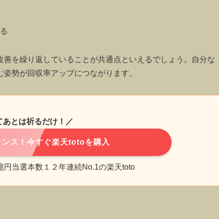
る
改善を繰り返していることが共通点といえるでしょう。自分な
む姿勢が回収率アップにつながります。
てあとは祈るだけ！／
ンス！今すぐ楽天totoを購入
当選本数１２年連続No.1の楽天toto