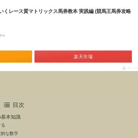
いくレース質マトリックス馬券教本 実践編 (競馬王馬券攻略
n調べ）
楽天市場
ポチップ
目次
の基本知識
する
実的な数字