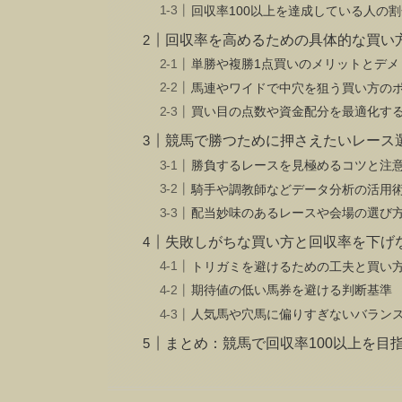
回収率100以上を達成している人の
回収率を高めるための具体的な買い
単勝や複勝1点買いのメリットとデメ
馬連やワイドで中穴を狙う買い方の
買い目の点数や資金配分を最適化す
競馬で勝つために押さえたいレース
勝負するレースを見極めるコツと注
騎手や調教師などデータ分析の活用
配当妙味のあるレースや会場の選び
失敗しがちな買い方と回収率を下げ
トリガミを避けるための工夫と買い
期待値の低い馬券を避ける判断基準
人気馬や穴馬に偏りすぎないバラン
まとめ：競馬で回収率100以上を目