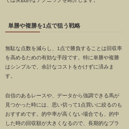
では実践的なテクニックを紹介します。
単勝や複勝を1点で狙う戦略
無駄な点数を減らし、1点で勝負することは回収率
を高めるための有効な手段です。特に単勝や複勝
はシンプルで、余計なコストをかけずに済みま
す。
自信のあるレースや、データから強調できる馬が
見つかった時には、思い切って1点買いに絞るのも
おすすめです。的中率が高くない場合でも、的中
した時の回収額が大きくなるので、長期的なプラ