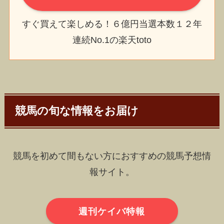
すぐ買えて楽しめる！６億円当選本数１２年
連続No.1の楽天toto
競馬の旬な情報をお届け
競馬を初めて間もない方におすすめの競馬予想情
報サイト。
週刊ケイバ特報