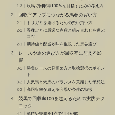
競馬で回収率100％を目指すための考え方
回収率アップにつながる馬券の買い方
トリガミを避けるための賢い買い方
券種ごとに最適な点数と組み合わせを選ぶ
コツ
期待値と配当妙味を重視した馬券選び
レースや馬の選び方が回収率に与える影
響
勝負レースの見極め方と取捨選択のポイン
ト
人気馬と穴馬のバランスを意識した予想法
高回収率が狙える会場や条件の特徴
競馬で回収率100を超えるための実践テク
ニック
単勝や複勝を1点で狙う戦略