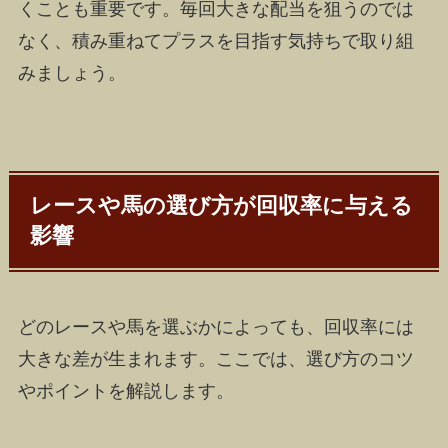
くことも重要です。毎回大きな配当を狙うのでは
なく、積み重ねてプラスを目指す気持ちで取り組
みましょう。
レースや馬の選び方が回収率に与える
影響
どのレースや馬を選ぶかによっても、回収率には
大きな差が生まれます。ここでは、選び方のコツ
やポイントを解説します。