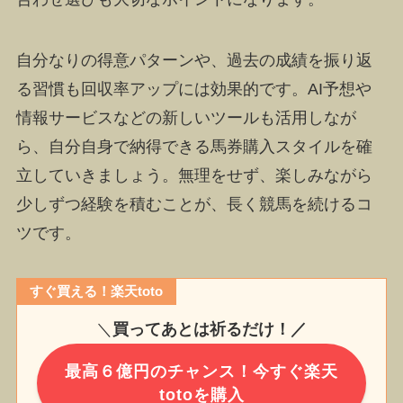
自分なりの得意パターンや、過去の成績を振り返
る習慣も回収率アップには効果的です。AI予想や
情報サービスなどの新しいツールも活用しなが
ら、自分自身で納得できる馬券購入スタイルを確
立していきましょう。無理をせず、楽しみながら
少しずつ経験を積むことが、長く競馬を続けるコ
ツです。
すぐ買える！楽天toto
＼
買ってあとは祈るだけ！／
最高６億円のチャンス！今すぐ楽天
totoを購入