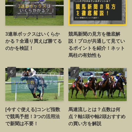
3連単ボックスはいくらか
競馬新聞の見方を徹底解
かる？全通り買えば勝てる
説！プロが共通して見てい
のかを検証！
るポイントを紹介！ネット
馬柱の有効性も
[今すぐ使える]コンピ指数
馬連流しとは？点数は何
で競馬予想！3つの活用法
点？軸1頭や軸2頭おすすめ
で新聞は不要！
の買い方を解説