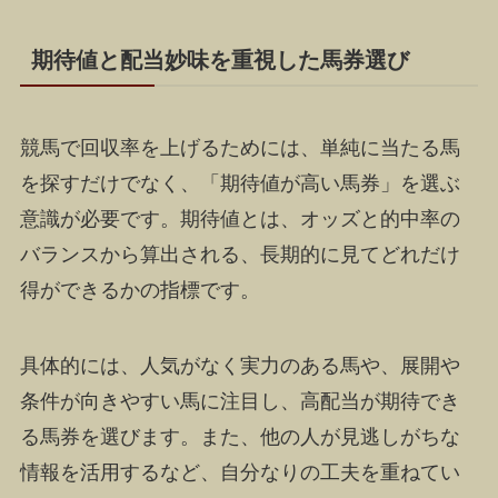
期待値と配当妙味を重視した馬券選び
競馬で回収率を上げるためには、単純に当たる馬
を探すだけでなく、「期待値が高い馬券」を選ぶ
意識が必要です。期待値とは、オッズと的中率の
バランスから算出される、長期的に見てどれだけ
得ができるかの指標です。
具体的には、人気がなく実力のある馬や、展開や
条件が向きやすい馬に注目し、高配当が期待でき
る馬券を選びます。また、他の人が見逃しがちな
情報を活用するなど、自分なりの工夫を重ねてい