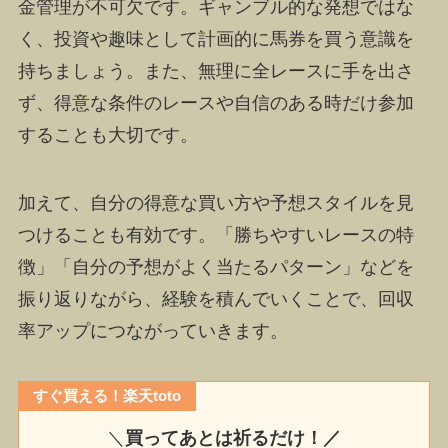
金管理が不可欠です。ギャンブル的な発想ではな
く、投資や趣味として計画的に馬券を買う意識を
持ちましょう。また、無理に全レースに手を出さ
ず、得意な条件のレースや自信のある時だけ参加
することも大切です。
加えて、自分の得意な買い方や予想スタイルを見
つけることも有効です。「勝ちやすいレースの特
徴」「自分の予想がよく当たるパターン」などを
振り返りながら、経験を積んでいくことで、回収
率アップにつながっていきます。
すぐ買える！楽天toto
＼
買ってあとは祈るだけ！／