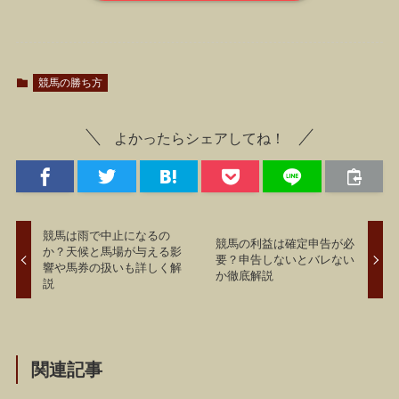
競馬の勝ち方
よかったらシェアしてね！
競馬は雨で中止になるの
競馬の利益は確定申告が必
か？天候と馬場が与える影
要？申告しないとバレない
響や馬券の扱いも詳しく解
か徹底解説
説
関連記事