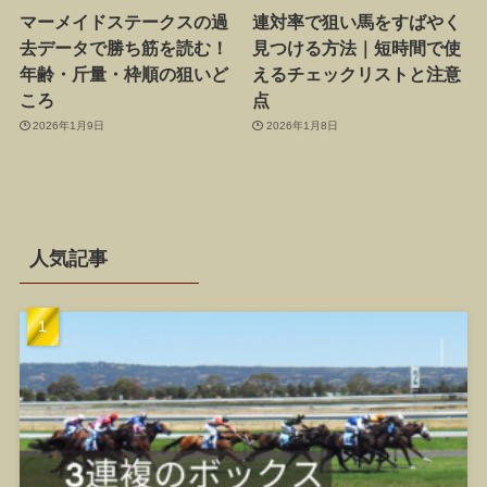
マーメイドステークスの過
連対率で狙い馬をすばやく
去データで勝ち筋を読む！
見つける方法｜短時間で使
年齢・斤量・枠順の狙いど
えるチェックリストと注意
ころ
点
2026年1月9日
2026年1月8日
人気記事