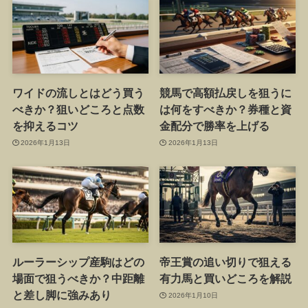
ワイドの流しとはどう買う
競馬で高額払戻しを狙うに
べきか？狙いどころと点数
は何をすべきか？券種と資
を抑えるコツ
金配分で勝率を上げる
2026年1月13日
2026年1月13日
ルーラーシップ産駒はどの
帝王賞の追い切りで狙える
場面で狙うべきか？中距離
有力馬と買いどころを解説
と差し脚に強みあり
2026年1月10日