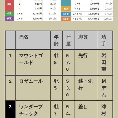
馬名
年
斤
脚質
騎
齢
量
手
1
マウントゴ
牡
5
先行
岩
ールド
8
7.
田
0
望
2
ロザムール
牝
5
逃・先
Ｍ
5
3.
行
デ
0
ム
3
ワンダープ
牡
5
差し
津
チュック
7
4.
村