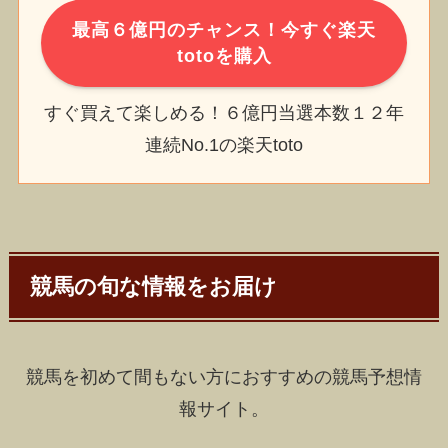
最高６億円のチャンス！今すぐ楽天
totoを購入
すぐ買えて楽しめる！６億円当選本数１２年
連続No.1の楽天toto
競馬の旬な情報をお届け
競馬を初めて間もない方におすすめの競馬予想情
報サイト。