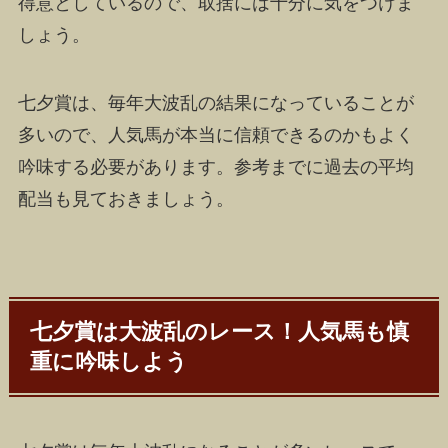
得意としているので、取捨には十分に気をつけま
しょう。
七夕賞は、毎年大波乱の結果になっていることが
多いので、人気馬が本当に信頼できるのかもよく
吟味する必要があります。参考までに過去の平均
配当も見ておきましょう。
七夕賞は大波乱のレース！人気馬も慎
重に吟味しよう