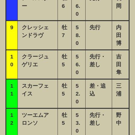
ー
6
6.
岡
0
9
クレッシェ
牡
5
先行
内
ンドラヴ
7
8.
田
0
博
1
クラージュ
牡
5
先行・
吉
0
ゲリエ
5
6.
差し
田
0
隼
1
スカーフェ
牡
5
差・追
三
1
イス
5
2.
込
浦
0
1
ツーエムア
牡
5
先行・
野
2
ロンソ
5
3.
差し
中
0