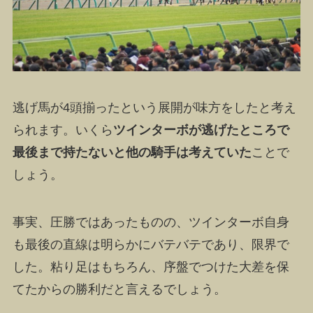
逃げ馬が4頭揃ったという展開が味方をしたと考え
られます。いくら
ツインターボが逃げたところで
最後まで持たないと他の騎手は考えていた
ことで
しょう。
事実、圧勝ではあったものの、
ツインターボ自身
も最後の直線は明らかにバテバテであり、限界
で
した。粘り足はもちろん、序盤でつけた大差を保
てたからの勝利だと言えるでしょう。