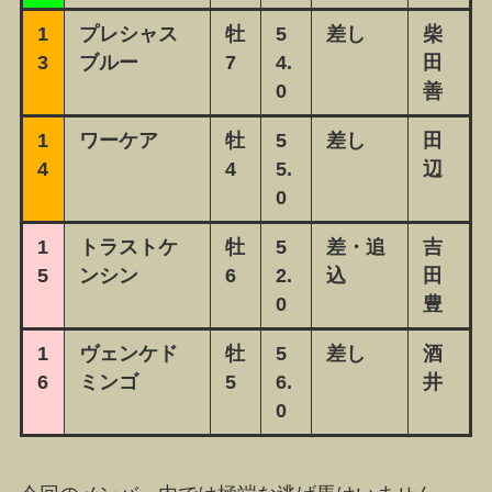
1
プレシャス
牡
5
差し
柴
3
ブルー
7
4.
田
0
善
1
ワーケア
牡
5
差し
田
4
4
5.
辺
0
1
トラストケ
牡
5
差・追
吉
5
ンシン
6
2.
込
田
0
豊
1
ヴェンケド
牡
5
差し
酒
6
ミンゴ
5
6.
井
0