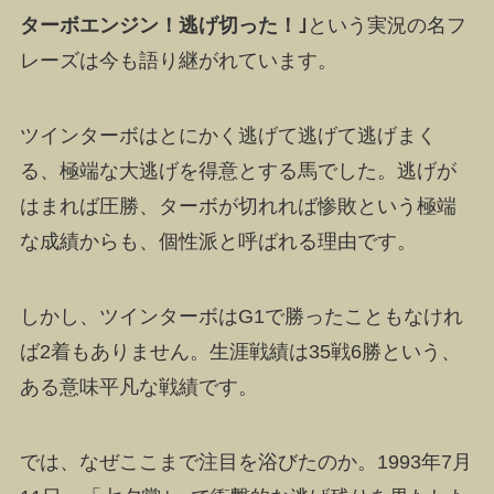
ターボエンジン！逃げ切った！｣
という実況の名フ
レーズは今も語り継がれています。
ツインターボはとにかく逃げて逃げて逃げまく
る、極端な大逃げを得意とする馬
でした。逃げが
はまれば圧勝、ターボが切れれば惨敗という極端
な成績からも、個性派と呼ばれる理由です。
しかし、ツインターボはG1で勝ったこともなけれ
ば2着もありません。生涯戦績は35戦6勝という、
ある意味平凡な戦績です。
では、なぜここまで注目を浴びたのか。1993年7月