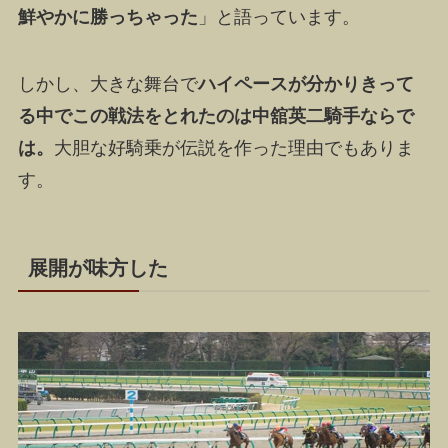
鮮やかに勝っちゃった
」と語っています。
しかし、大きな舞台で
ハイペースが分かりきって
る中でこの戦法をとれたのは中舘英二騎手ならで
は。
大胆な好騎乗が伝説を作った理由でもありま
す。
展開が味方した