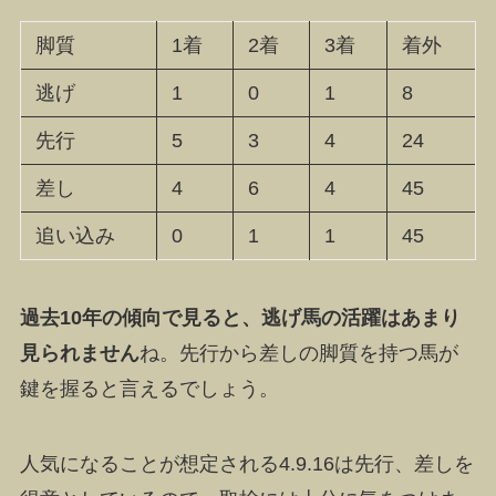
脚質
1着
2着
3着
着外
逃げ
1
0
1
8
先行
5
3
4
24
差し
4
6
4
45
追い込み
0
1
1
45
過去10年の傾向で見ると、逃げ馬の活躍はあまり
見られません
ね。先行から差しの脚質を持つ馬が
鍵を握ると言えるでしょう。
人気になることが想定される4.9.16は先行、差しを