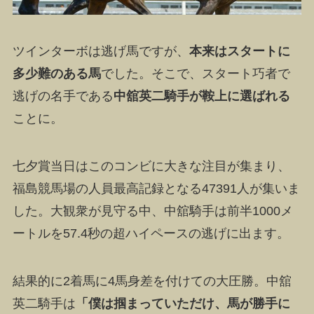
ツインターボは逃げ馬ですが、
本来はスタートに
多少難のある馬
でした。そこで、スタート巧者で
逃げの名手である
中舘英二騎手が鞍上に選ばれる
ことに。
七夕賞当日はこのコンビに大きな注目が集まり、
福島競馬場の人員最高記録となる47391人が集いま
した。大観衆が見守る中、
中舘騎手は前半1000メ
ートルを57.4秒の超ハイペースの逃げ
に出ます。
結果的に2着馬に4馬身差を付けての大圧勝。中舘
英二騎手は
「僕は掴まっていただけ、馬が勝手に