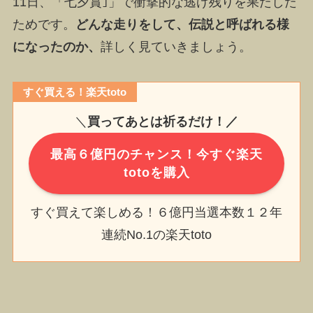
11日、「七夕賞｣」で衝撃的な逃げ残りを果たした
ためです。
どんな走りをして、伝説と呼ばれる様
になったのか、
詳しく見ていきましょう。
すぐ買える！楽天toto
＼
買ってあとは祈るだけ！／
最高６億円のチャンス！今すぐ楽天
totoを購入
すぐ買えて楽しめる！６億円当選本数１２年
連続No.1の楽天toto