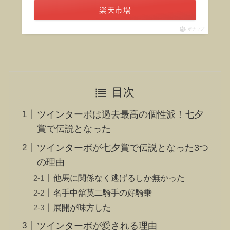
楽天市場
ポチップ
目次
ツインターボは過去最高の個性派！七夕
賞で伝説となった
ツインターボが七夕賞で伝説となった3つ
の理由
他馬に関係なく逃げるしか無かった
名手中舘英二騎手の好騎乗
展開が味方した
ツインターボが愛される理由