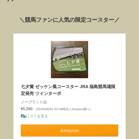
＼競馬ファンに人気の限定コースター／
七夕賞 ゼッケン風コースター JRA 福島競馬場限
定発売 ツインターボ
ノーブランド品
¥5,390
（2026/08/02 03:38時点 | Amazon調べ）
口コミを見る
Amazon