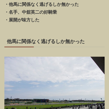
・他馬に関係なく逃げるしか無かった
・名手、中舘英二の好騎乗
・展開が味方した
他馬に関係なく逃げるしか無かった