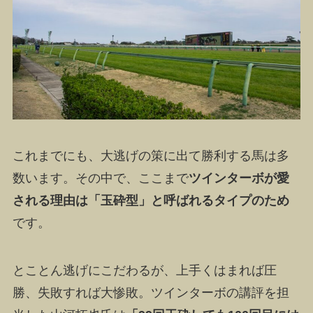
これまでにも、大逃げの策に出て勝利する馬は多
数います。その中で、ここまで
ツインターボが愛
される理由は「玉砕型」と呼ばれるタイプのため
です。
とことん
逃げにこだわるが、上手くはまれば圧
勝、失敗すれば大惨敗。
ツインターボの講評を担