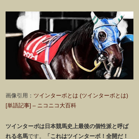
画像引用：
ツインターボとは (ツインターボとは)
[単語記事] – ニコニコ大百科
ツインターボは日本競馬史上最後の個性派と呼ば
れる名馬
です。
「これはツインターボ！全開だ！