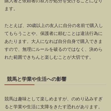
購入者と依頼者の双方が処分を受けることになり
ます。
たとえば、20歳以上の友人に自分の名前で購入し
てもらうことや、保護者に頼むことは違法行為に
あたります。大人になれば自分自身で購入できま
すので、無理にルールを破るのではなく、決めら
れた範囲できちんと楽しむことが大切です。
競馬と学業や生活への影響
競馬は趣味として楽しめますが、のめり込みすぎ
ると学業や生活に支障をきたす恐れがあります。