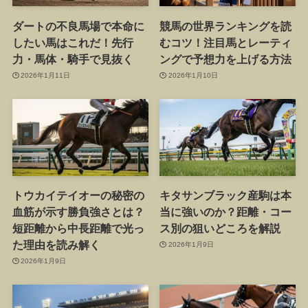
ダートの不良馬場で本命に
競馬の世界ランキングを読
したい馬はこれだ！先行
むコツ！注目馬とレーティ
力・馬体・騎手で見抜く
ングで予想力を上げる方法
2026年1月11日
2026年1月10日
トウカイテイオーの秘密の
キタサンブラック産駒は本
血筋が示す勝負強さとは？
当に強いのか？距離・コー
短距離から中長距離で光っ
ス別の狙いどころを解説
た理由を読み解く
2026年1月9日
2026年1月9日