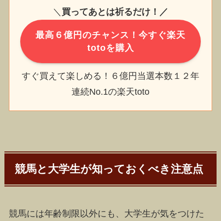
＼
買ってあとは祈るだけ！／
最高６億円のチャンス！今すぐ楽天
totoを購入
すぐ買えて楽しめる！６億円当選本数１２年
連続No.1の楽天toto
競馬と大学生が知っておくべき注意点
競馬には年齢制限以外にも、大学生が気をつけた