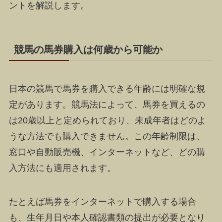
ントを解説します。
競馬の馬券購入は何歳から可能か
日本の競馬で馬券を購入できる年齢には明確な規
定があります。競馬法によって、馬券を買えるの
は20歳以上と定められており、未成年者はどのよ
うな方法でも購入できません。この年齢制限は、
窓口や自動販売機、インターネットなど、どの購
入方法にも適用されます。
たとえば馬券をインターネットで購入する場合
も、生年月日や本人確認書類の提出が必要となり