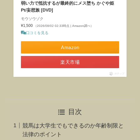
弱い力で抵抗するが最終的にメス堕ち かぐや姫
Pt/妄想族 [DVD]
モウソウゾク
¥1,500
（2026/08/02 02:33時点 | Amazon調べ）
口コミを見る
Amazon
楽天市場
ポチップ
目次
競馬は大学生でもできるのか年齢制限と
法律のポイント