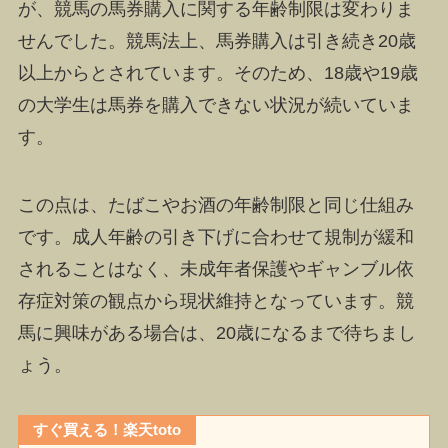
が、競馬の馬券購入に関する年齢制限は変わりま
せんでした。競馬法上、馬券購入は引き続き20歳
以上からとされています。そのため、18歳や19歳
の大学生は馬券を購入できない状況が続いていま
す。
この点は、たばこやお酒の年齢制限と同じ仕組み
です。成人年齢の引き下げに合わせて規制が緩和
されることはなく、未成年者保護やギャンブル依
存症対策の観点から現状維持となっています。競
馬に興味がある場合は、20歳になるまで待ちまし
ょう。
すぐ買える！楽天toto