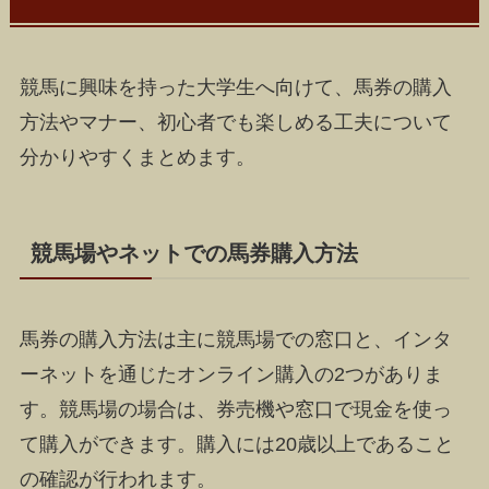
競馬に興味を持った大学生へ向けて、馬券の購入
方法やマナー、初心者でも楽しめる工夫について
分かりやすくまとめます。
競馬場やネットでの馬券購入方法
馬券の購入方法は主に競馬場での窓口と、インタ
ーネットを通じたオンライン購入の2つがありま
す。競馬場の場合は、券売機や窓口で現金を使っ
て購入ができます。購入には20歳以上であること
の確認が行われます。