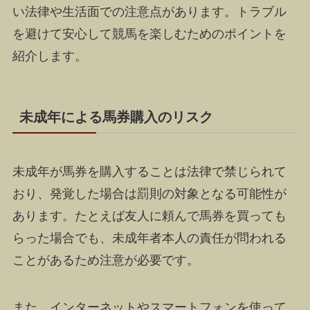
い法律や生活面での注意点があります。トラブル
を避けて安心して競馬を楽しむためのポイントを
紹介します。
未成年による馬券購入のリスク
未成年が馬券を購入することは法律で禁じられて
おり、発覚した場合は罰則の対象となる可能性が
あります。たとえば友人に頼んで馬券を買っても
らった場合でも、未成年者本人の責任が問われる
ことがあるため注意が必要です。
また、インターネットやスマートフォンを使って