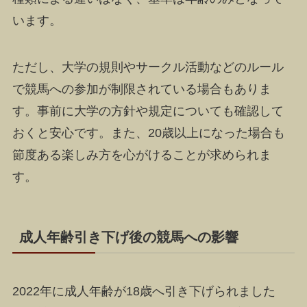
います。
ただし、大学の規則やサークル活動などのルール
で競馬への参加が制限されている場合もありま
す。事前に大学の方針や規定についても確認して
おくと安心です。また、20歳以上になった場合も
節度ある楽しみ方を心がけることが求められま
す。
成人年齢引き下げ後の競馬への影響
2022年に成人年齢が18歳へ引き下げられました