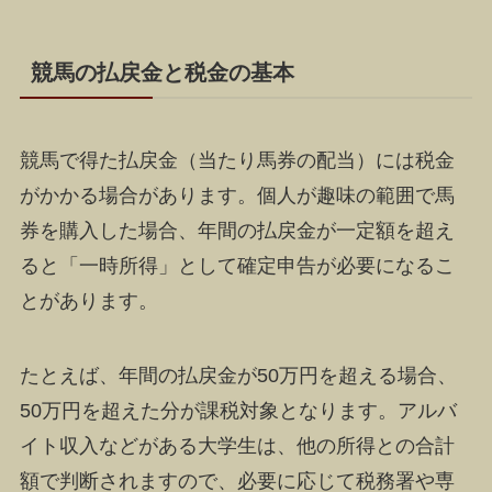
競馬の払戻金と税金の基本
競馬で得た払戻金（当たり馬券の配当）には税金
がかかる場合があります。個人が趣味の範囲で馬
券を購入した場合、年間の払戻金が一定額を超え
ると「一時所得」として確定申告が必要になるこ
とがあります。
たとえば、年間の払戻金が50万円を超える場合、
50万円を超えた分が課税対象となります。アルバ
イト収入などがある大学生は、他の所得との合計
額で判断されますので、必要に応じて税務署や専