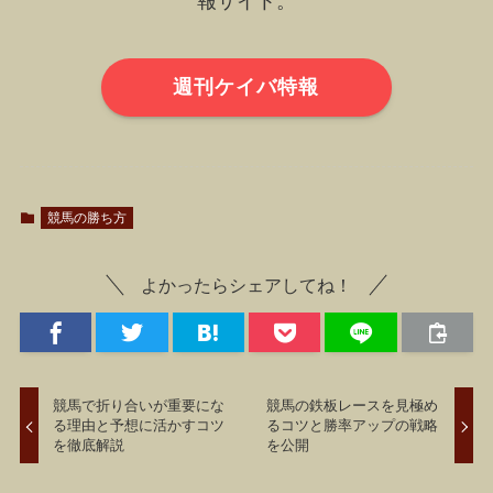
報サイト。
週刊ケイバ特報
競馬の勝ち方
よかったらシェアしてね！
競馬で折り合いが重要にな
競馬の鉄板レースを見極め
る理由と予想に活かすコツ
るコツと勝率アップの戦略
を徹底解説
を公開