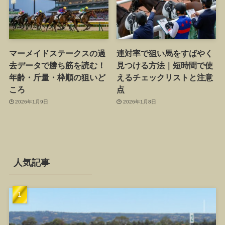
マーメイドステークスの過
連対率で狙い馬をすばやく
去データで勝ち筋を読む！
見つける方法｜短時間で使
年齢・斤量・枠順の狙いど
えるチェックリストと注意
ころ
点
2026年1月9日
2026年1月8日
人気記事