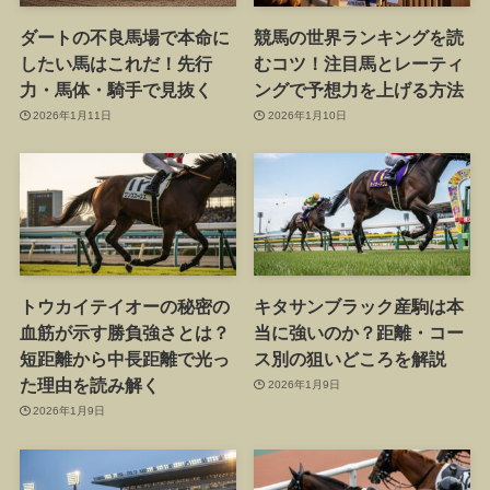
ダートの不良馬場で本命に
競馬の世界ランキングを読
したい馬はこれだ！先行
むコツ！注目馬とレーティ
力・馬体・騎手で見抜く
ングで予想力を上げる方法
2026年1月11日
2026年1月10日
トウカイテイオーの秘密の
キタサンブラック産駒は本
血筋が示す勝負強さとは？
当に強いのか？距離・コー
短距離から中長距離で光っ
ス別の狙いどころを解説
た理由を読み解く
2026年1月9日
2026年1月9日