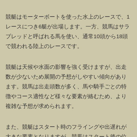
競艇はモーターボートを使った水上のレースで、1
レースにつき6艇が出場します。一方、競馬はサラ
ブレッドと呼ばれる馬を使い、通常10頭から18頭
で競われる陸上のレースです。
競艇は天候や水面の影響を強く受けますが、出走
数が少ないため展開の予想がしやすい傾向があり
ます。競馬は出走頭数が多く、馬や騎手ごとの特
徴やコース適性など様々な要素が絡むため、より
複雑な予想が求められます。
また、競艇はスタート時のフライングや出遅れが
大きな要素となりますが、競馬はスタート後の位