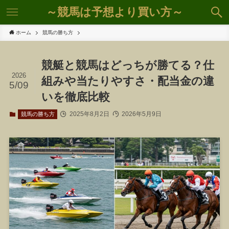
～競馬は予想より買い方～
ホーム
競馬の勝ち方
競艇と競馬はどっちが勝てる？仕
2026
組みや当たりやすさ・配当金の違
5/09
いを徹底比較
2025年8月2日
2026年5月9日
競馬の勝ち方