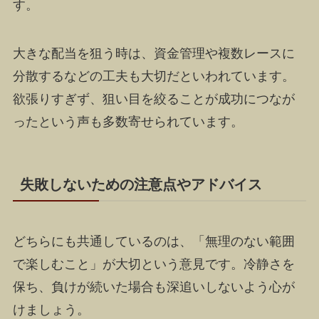
す。
大きな配当を狙う時は、資金管理や複数レースに
分散するなどの工夫も大切だといわれています。
欲張りすぎず、狙い目を絞ることが成功につなが
ったという声も多数寄せられています。
失敗しないための注意点やアドバイス
どちらにも共通しているのは、「無理のない範囲
で楽しむこと」が大切という意見です。冷静さを
保ち、負けが続いた場合も深追いしないよう心が
けましょう。