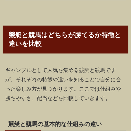
競艇と競馬はどちらが勝てるか特徴と
違いを比較
ギャンブルとして人気を集める競艇と競馬です
が、それぞれの特徴や違いを知ることで自分に合
った楽しみ方が見つかります。ここでは仕組みや
勝ちやすさ、配当などを比較していきます。
競艇と競馬の基本的な仕組みの違い