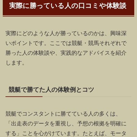
実際に勝っている人の口コミや体験談
実際にどのような人が勝っているのかは、興味深
いポイントです。ここでは競艇・競馬それぞれで
勝った人の体験談や、実践的なアドバイスを紹介
します。
競艇で勝てた人の体験例とコツ
競艇でコンスタントに勝てている人の多くは、
「出走表のデータを重視し、予想の根拠を明確に
する」ことを心がけています。たとえば、モータ