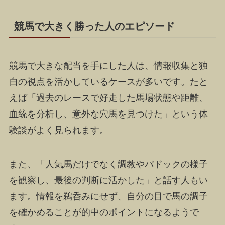
競馬で大きく勝った人のエピソード
競馬で大きな配当を手にした人は、情報収集と独
自の視点を活かしているケースが多いです。たと
えば「過去のレースで好走した馬場状態や距離、
血統を分析し、意外な穴馬を見つけた」という体
験談がよく見られます。
また、「人気馬だけでなく調教やパドックの様子
を観察し、最後の判断に活かした」と話す人もい
ます。情報を鵜呑みにせず、自分の目で馬の調子
を確かめることが的中のポイントになるようで