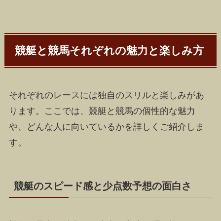
競艇と競馬それぞれの魅力と楽しみ方
それぞれのレースには独自のスリルと楽しみがあ
ります。ここでは、競艇と競馬の個性的な魅力
や、どんな人に向いているかを詳しくご紹介しま
す。
競艇のスピード感と少点数予想の面白さ