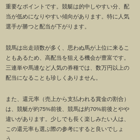
重要なポイントです。競艇は的中しやすい分、配
当が低めになりやすい傾向があります。特に人気
選手が勝つと配当が下がります。
競馬は出走頭数が多く、思わぬ馬が上位に来るこ
ともあるため、高配当を狙える機会が豊富です。
三連単や馬連など人気の券種では、数万円以上の
配当になることも珍しくありません。
また、還元率（売上から支払われる賞金の割合）
は、競艇が約75%前後、競馬は約70%前後とやや
違いがあります。少しでも長く楽しみたい人は、
この還元率も選ぶ際の参考にすると良いでしょ
う。