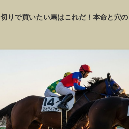
い切りで買いたい馬はこれだ！本命と穴の