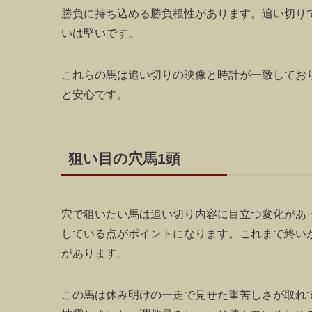
勝負に持ち込める勝負根性があります。追い切り
いは堅いです。
これらの馬は追い切りの映像と時計が一致してお
と安心です。
狙い目の穴馬1頭
穴で狙いたい馬は追い切り内容に目立つ変化があ
している点がポイントになります。これまで終い
があります。
この馬は休み明けの一走で見せた重苦しさが取れ