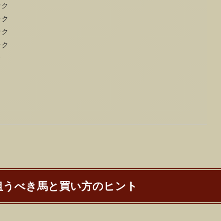
ック
ック
ック
ック
ク
狙うべき馬と買い方のヒント