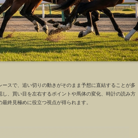
レースで、追い切りの動きがそのまま予想に直結することが多
認し、買い目を左右するポイントや馬体の変化、時計の読み方
の最終見極めに役立つ視点が得られます。