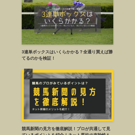
3連単ボックスはいくらかかる？全通り買えば勝
てるのかを検証！
競馬新聞の見方を徹底解説！プロが共通して見