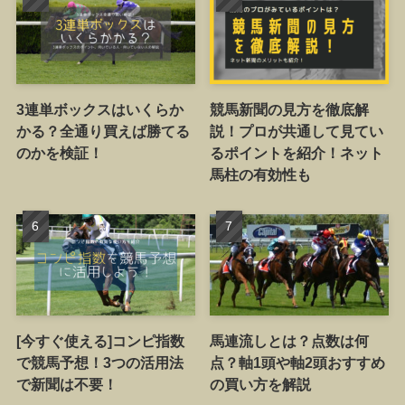
3連単ボックスはいくらか
競馬新聞の見方を徹底解
かる？全通り買えば勝てる
説！プロが共通して見てい
のかを検証！
るポイントを紹介！ネット
馬柱の有効性も
[今すぐ使える]コンピ指数
馬連流しとは？点数は何
で競馬予想！3つの活用法
点？軸1頭や軸2頭おすすめ
で新聞は不要！
の買い方を解説