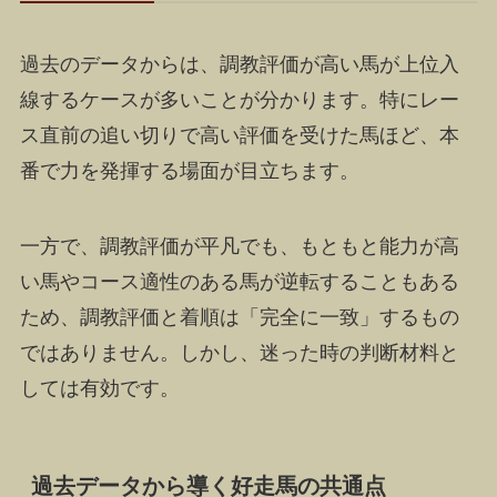
過去のデータからは、調教評価が高い馬が上位入
線するケースが多いことが分かります。特にレー
ス直前の追い切りで高い評価を受けた馬ほど、本
番で力を発揮する場面が目立ちます。
一方で、調教評価が平凡でも、もともと能力が高
い馬やコース適性のある馬が逆転することもある
ため、調教評価と着順は「完全に一致」するもの
ではありません。しかし、迷った時の判断材料と
しては有効です。
過去データから導く好走馬の共通点