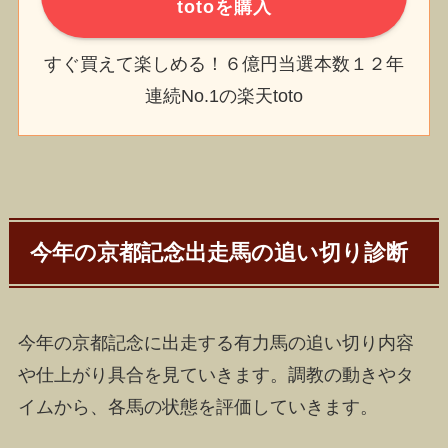
totoを購入
すぐ買えて楽しめる！６億円当選本数１２年
連続No.1の楽天toto
今年の京都記念出走馬の追い切り診断
今年の京都記念に出走する有力馬の追い切り内容
や仕上がり具合を見ていきます。調教の動きやタ
イムから、各馬の状態を評価していきます。