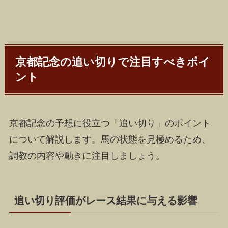
京都記念の追い切りで注目すべきポイ
ント
京都記念の予想に役立つ「追い切り」のポイント
について解説します。馬の状態を見極めるため、
調教の内容や動きに注目しましょう。
追い切り評価がレース結果に与える影響