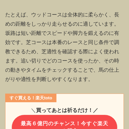
たとえば、ウッドコースは全体的に柔らかく、長
めの距離をしっかり走らせるのに適しています。
坂路は短い距離でスピードや脚力を鍛えるのに有
効です。芝コースは本番のレースと同じ条件で調
教できるため、芝適性を確認する際によく使われ
ます。追い切りでどのコースを使ったか、その時
の動きやタイムをチェックすることで、馬の仕上
がりや適性を判断しやすくなります。
すぐ買える！楽天toto
＼
買ってあとは祈るだけ！／
最高６億円のチャンス！今すぐ楽天