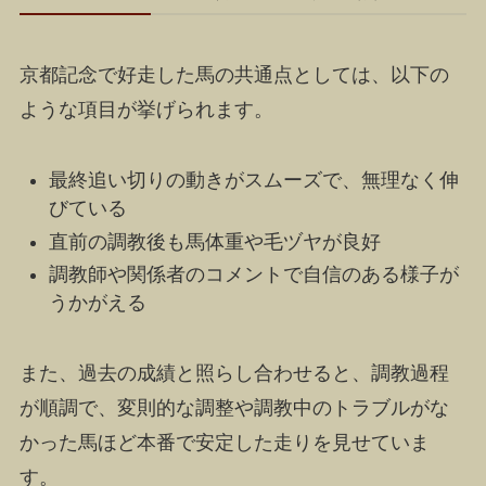
京都記念で好走した馬の共通点としては、以下の
ような項目が挙げられます。
最終追い切りの動きがスムーズで、無理なく伸
びている
直前の調教後も馬体重や毛ヅヤが良好
調教師や関係者のコメントで自信のある様子が
うかがえる
また、過去の成績と照らし合わせると、調教過程
が順調で、変則的な調整や調教中のトラブルがな
かった馬ほど本番で安定した走りを見せていま
す。