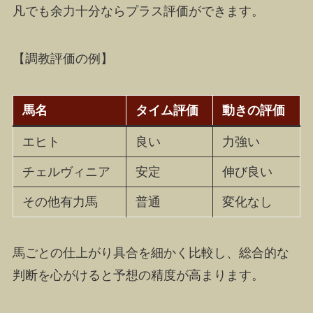
凡でも余力十分ならプラス評価ができます。
【調教評価の例】
馬名
タイム評価
動きの評価
エヒト
良い
力強い
チェルヴィニア
安定
伸び良い
その他有力馬
普通
変化なし
馬ごとの仕上がり具合を細かく比較し、総合的な
判断を心がけると予想の精度が高まります。