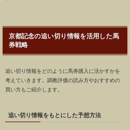
京都記念の追い切り情報を活用した馬
券戦略
追い切り情報をどのように馬券購入に活かすかを
考えていきます。調教評価の読み方やおすすめの
買い方もご紹介します。
追い切り情報をもとにした予想方法