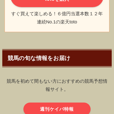
すぐ買えて楽しめる！６億円当選本数１２年
連続No.1の楽天toto
競馬の旬な情報をお届け
競馬を初めて間もない方におすすめの競馬予想情
報サイト。
週刊ケイバ特報