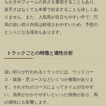
らかさやフォームの良さを重視することもあり、
派手さはなくても本番で好走することも珍しくあ
りません。また、人気馬が目立ちやすい中で、穴
馬の追い切り内容は軽視されやすいため、予想の
ヒントになる場合もあります。
トラックごとの特徴と適性分析
追い切りが行われるトラックには、ウッドコー
ス・坂路・芝コースなどいくつか種類がありま
す。それぞれのコースによってタイムが出やす
い、負荷がかかりやすいといった特徴があり、馬
の適性にも影響します。