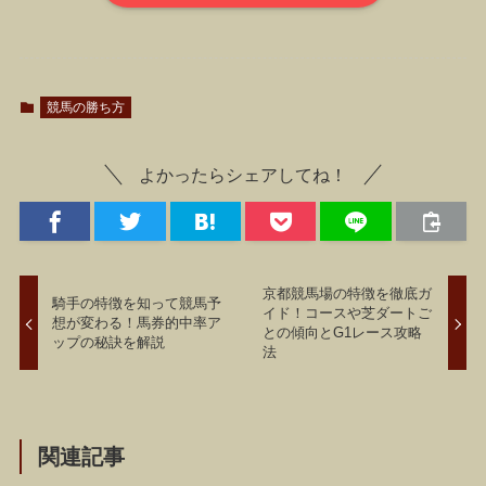
競馬の勝ち方
よかったらシェアしてね！
京都競馬場の特徴を徹底ガ
騎手の特徴を知って競馬予
イド！コースや芝ダートご
想が変わる！馬券的中率ア
との傾向とG1レース攻略
ップの秘訣を解説
法
関連記事