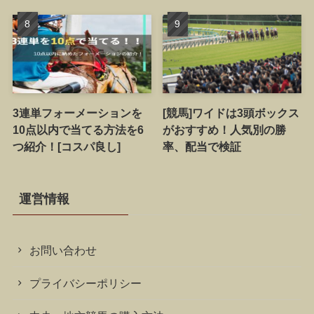
3連単フォーメーションを
[競馬]ワイドは3頭ボックス
10点以内で当てる方法を6
がおすすめ！人気別の勝
つ紹介！[コスパ良し]
率、配当で検証
運営情報
お問い合わせ
プライバシーポリシー