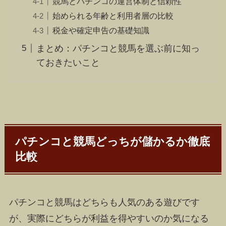
競馬とパチンコの運営体制と信頼性
始められる年齢と利用者層の比較
税金や確定申告の基礎知識
まとめ：パチンコと競馬を選ぶ前に知っ
ておきたいこと
パチンコと競馬どっちが儲かるか徹底
比較
パチンコと競馬はどちらも人気のある遊びです
が、実際にどちらが利益を得やすいのか気になる