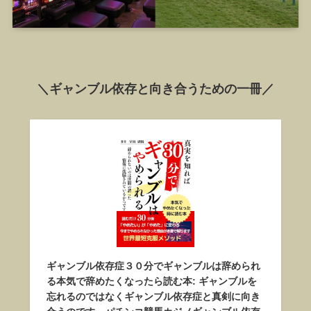
＼ギャンブル依存と向き合うための一冊／
ギャンブル依存症３０分でギャンブルは辞められ
る本気で辞めたくなったら読む本: ギャンブルを
忘れるのではなくギャンブル依存症と真剣に向き