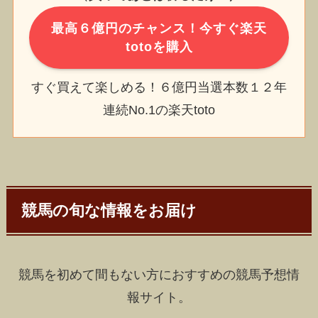
最高６億円のチャンス！今すぐ楽天
totoを購入
すぐ買えて楽しめる！６億円当選本数１２年
連続No.1の楽天toto
競馬の旬な情報をお届け
競馬を初めて間もない方におすすめの競馬予想情
報サイト。