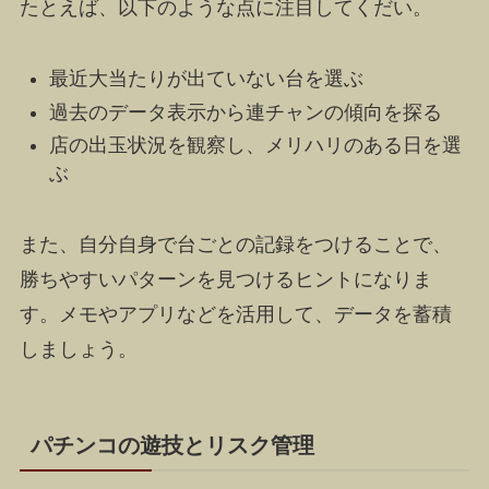
たとえば、以下のような点に注目してくだい。
最近大当たりが出ていない台を選ぶ
過去のデータ表示から連チャンの傾向を探る
店の出玉状況を観察し、メリハリのある日を選
ぶ
また、自分自身で台ごとの記録をつけることで、
勝ちやすいパターンを見つけるヒントになりま
す。メモやアプリなどを活用して、データを蓄積
しましょう。
パチンコの遊技とリスク管理