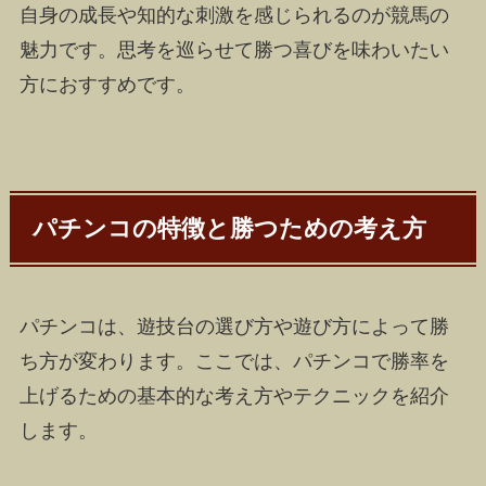
自身の成長や知的な刺激を感じられるのが競馬の
魅力です。思考を巡らせて勝つ喜びを味わいたい
方におすすめです。
パチンコの特徴と勝つための考え方
パチンコは、遊技台の選び方や遊び方によって勝
ち方が変わります。ここでは、パチンコで勝率を
上げるための基本的な考え方やテクニックを紹介
します。