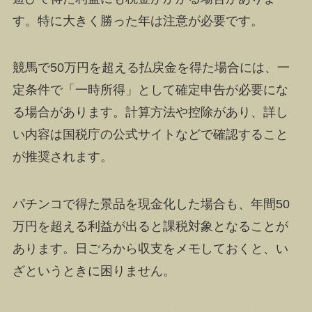
す。特に大きく勝った年は注意が必要です。
競馬で50万円を超える払戻金を得た場合には、一
定条件で「一時所得」として確定申告が必要にな
る場合があります。計算方法や控除があり、詳し
い内容は国税庁の公式サイトなどで確認すること
が推奨されます。
パチンコで得た景品を現金化した場合も、年間50
万円を超える利益が出ると課税対象となることが
あります。日ごろから収支をメモしておくと、い
ざというときに困りません。