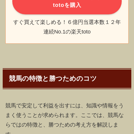
totoを購入
すぐ買えて楽しめる！６億円当選本数１２年
連続No.1の楽天toto
競馬の特徴と勝つためのコツ
競馬で安定して利益を出すには、知識や情報をう
まく使うことが求められます。ここでは、競馬な
らではの特徴と、勝つための考え方を解説しま