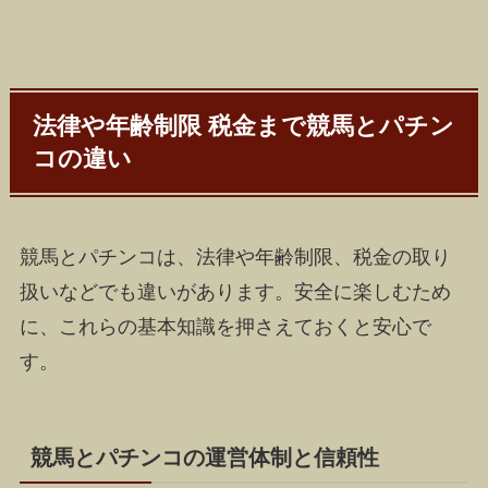
法律や年齢制限 税金まで競馬とパチン
コの違い
競馬とパチンコは、法律や年齢制限、税金の取り
扱いなどでも違いがあります。安全に楽しむため
に、これらの基本知識を押さえておくと安心で
す。
競馬とパチンコの運営体制と信頼性