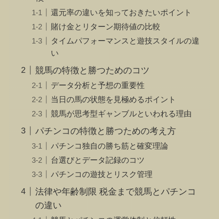
還元率の違いを知っておきたいポイント
賭け金とリターン期待値の比較
タイムパフォーマンスと遊技スタイルの違
い
競馬の特徴と勝つためのコツ
データ分析と予想の重要性
当日の馬の状態を見極めるポイント
競馬が思考型ギャンブルといわれる理由
パチンコの特徴と勝つための考え方
パチンコ独自の勝ち筋と確変理論
台選びとデータ記録のコツ
パチンコの遊技とリスク管理
法律や年齢制限 税金まで競馬とパチンコ
の違い