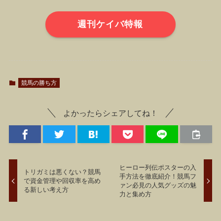
週刊ケイバ特報
競馬の勝ち方
よかったらシェアしてね！
ヒーロー列伝ポスターの入
トリガミは悪くない？競馬
手方法を徹底紹介！競馬フ
で資金管理や回収率を高め
ァン必見の人気グッズの魅
る新しい考え方
力と集め方