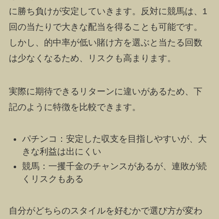
に勝ち負けが安定していきます。反対に競馬は、1
回の当たりで大きな配当を得ることも可能です。
しかし、的中率が低い賭け方を選ぶと当たる回数
は少なくなるため、リスクも高まります。
実際に期待できるリターンに違いがあるため、下
記のように特徴を比較できます。
パチンコ：安定した収支を目指しやすいが、大
きな利益は出にくい
競馬：一攫千金のチャンスがあるが、連敗が続
くリスクもある
自分がどちらのスタイルを好むかで選び方が変わ