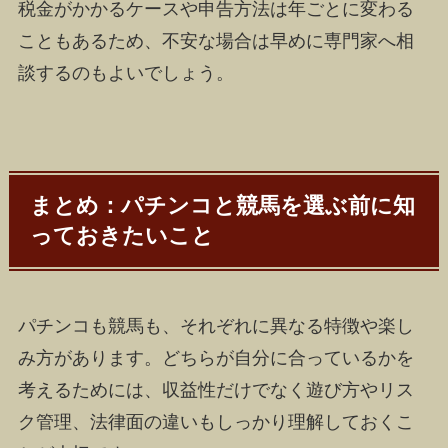
税金がかかるケースや申告方法は年ごとに変わる
こともあるため、不安な場合は早めに専門家へ相
談するのもよいでしょう。
まとめ：パチンコと競馬を選ぶ前に知
っておきたいこと
パチンコも競馬も、それぞれに異なる特徴や楽し
み方があります。どちらが自分に合っているかを
考えるためには、収益性だけでなく遊び方やリス
ク管理、法律面の違いもしっかり理解しておくこ