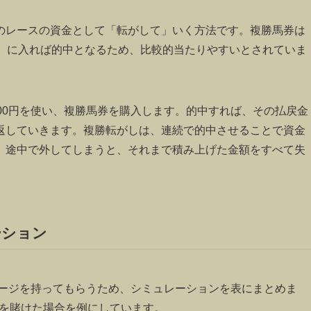
のレースの資金として「転がして」いく方法です。複勝馬券は
内）に入れば的中となるため、比較的当たりやすいとされていま
00円を使い、複勝馬券を購入します。的中すれば、その払戻金
返していきます。複勝転がしは、連続で的中させることで資金
、途中で外してしまうと、それまで積み上げた金額をすべて失
ーション
メージを持ってもらうため、シミュレーションを表にまとめま
額を賭けた場合を例にしています。