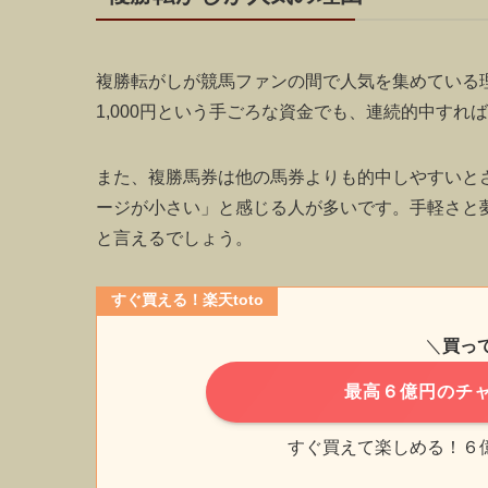
複勝転がしが競馬ファンの間で人気を集めている
1,000円という手ごろな資金でも、連続的中す
また、複勝馬券は他の馬券よりも的中しやすいと
ージが小さい」と感じる人が多いです。手軽さと
と言えるでしょう。
すぐ買える！楽天toto
＼
買っ
最高６億円のチャ
すぐ買えて楽しめる！６億円