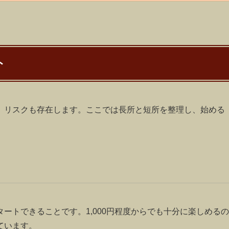
ト
、リスクも存在します。ここでは長所と短所を整理し、始める
ートできることです。1,000円程度からでも十分に楽しめるの
ています。