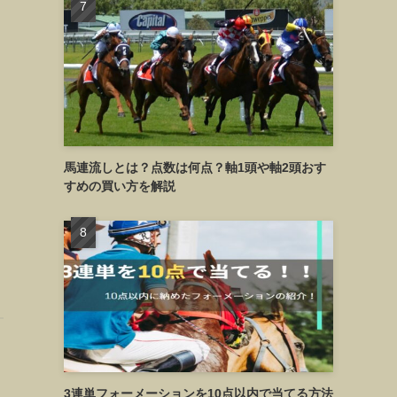
馬連流しとは？点数は何点？軸1頭や軸2頭おす
すめの買い方を解説
3連単フォーメーションを10点以内で当てる方法