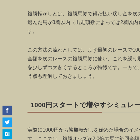
複勝転がしとは、複勝馬券で得た払い戻し金を次
選んだ馬が3着以内（出走頭数によっては2着以
す。
この方法の流れとしては、まず最初のレースで10
全額を次のレースの複勝馬券に使い、これを繰り
を少しずつ大きくするところが特徴です。一方で
う点も理解しておきましょう。
1000円スタートで増やすシミュレ
実際に1000円から複勝転がしを始めた場合のイ
す。ここでは、複勝オッズが2.0倍の馬に毎回全