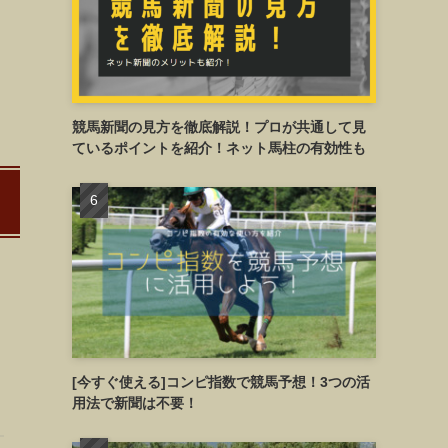
競馬新聞の見方を徹底解説！プロが共通して見
ているポイントを紹介！ネット馬柱の有効性も
[今すぐ使える]コンピ指数で競馬予想！3つの活
用法で新聞は不要！