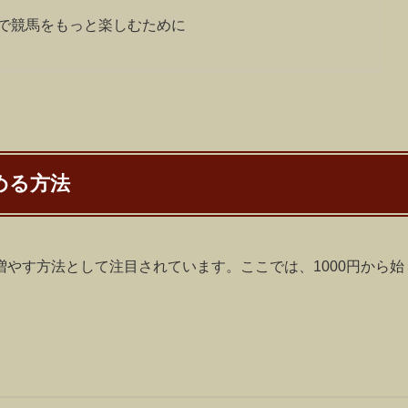
トで競馬をもっと楽しむために
める方法
やす方法として注目されています。ここでは、1000円から始