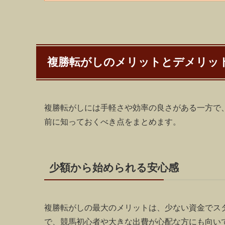
複勝転がしのメリットとデメリッ
複勝転がしには手軽さや効率の良さがある一方で
前に知っておくべき点をまとめます。
少額から始められる安心感
複勝転がしの最大のメリットは、少ない資金でスタ
で、競馬初心者や大きな出費が心配な方にも向い