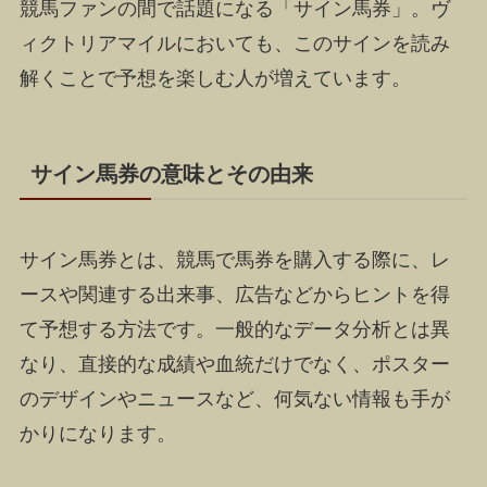
競馬ファンの間で話題になる「サイン馬券」。ヴ
ィクトリアマイルにおいても、このサインを読み
解くことで予想を楽しむ人が増えています。
サイン馬券の意味とその由来
サイン馬券とは、競馬で馬券を購入する際に、レ
ースや関連する出来事、広告などからヒントを得
て予想する方法です。一般的なデータ分析とは異
なり、直接的な成績や血統だけでなく、ポスター
のデザインやニュースなど、何気ない情報も手が
かりになります。