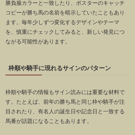
勝負服カラーと一致したり、ポスターのキャッチ
コピーが勝ち馬の名前を暗示していたこともあり
ます。毎年少しずつ変化するデザインやテーマ
を、慎重にチェックしてみると、新しい発見につ
ながる可能性があります。
枠順や騎手に現れるサインのパターン
枠順や騎手の情報もサイン読みには重要な材料で
す。たとえば、前年の勝ち馬と同じ枠や騎手が注
目されたり、有名人の誕生日や記念日と一致する
馬番が話題になることもあります。