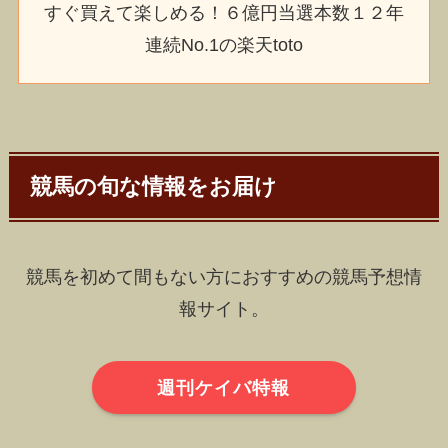
すぐ買えて楽しめる！６億円当選本数１２年
連続No.1の楽天toto
競馬の旬な情報をお届け
競馬を初めて間もない方におすすめの競馬予想情
報サイト。
週刊ケイバ特報