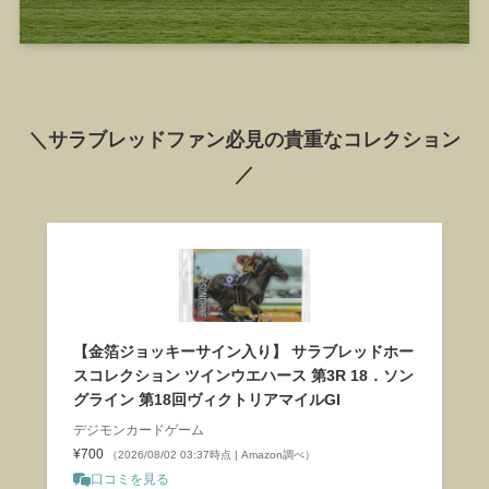
＼サラブレッドファン必見の貴重なコレクション
／
【金箔ジョッキーサイン入り】 サラブレッドホー
スコレクション ツインウエハース 第3R 18．ソン
グライン 第18回ヴィクトリアマイルGI
デジモンカードゲーム
¥700
（2026/08/02 03:37時点 | Amazon調べ）
口コミを見る