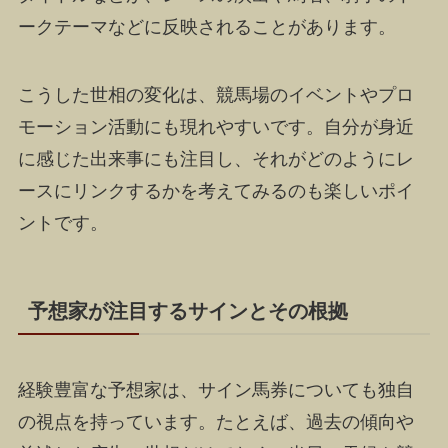
ークテーマなどに反映されることがあります。
こうした世相の変化は、競馬場のイベントやプロ
モーション活動にも現れやすいです。自分が身近
に感じた出来事にも注目し、それがどのようにレ
ースにリンクするかを考えてみるのも楽しいポイ
ントです。
予想家が注目するサインとその根拠
経験豊富な予想家は、サイン馬券についても独自
の視点を持っています。たとえば、過去の傾向や