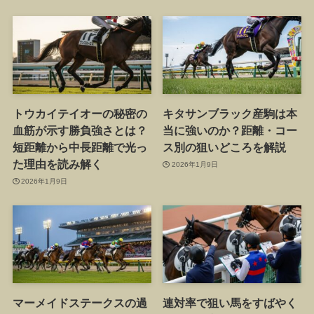
トウカイテイオーの秘密の
キタサンブラック産駒は本
血筋が示す勝負強さとは？
当に強いのか？距離・コー
短距離から中長距離で光っ
ス別の狙いどころを解説
た理由を読み解く
2026年1月9日
2026年1月9日
マーメイドステークスの過
連対率で狙い馬をすばやく