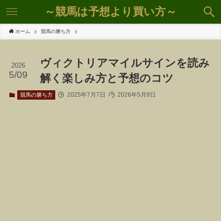
～競馬は予想より買い方～
ホーム
競馬の勝ち方
ヴィクトリアマイルサインを読み
2026
5/09
解く楽しみ方と予想のコツ
2025年7月7日
2026年5月9日
競馬の勝ち方