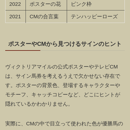
2022
ポスターの花
ピンク枠
2021
CMの合言葉
テンハッピーローズ
ポスターやCMから見つけるサインのヒント
ヴィクトリアマイルの公式ポスターやテレビCM
は、サイン馬券を考えるうえで欠かせない存在で
す。ポスターの背景色、登場するキャラクターや
モチーフ、キャッチコピーなど、どこにヒントが
隠れているかわかりません。
実際に、CMの中で目立って使われた色が優勝馬の