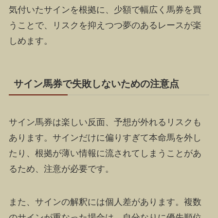
気付いたサインを根拠に、少額で幅広く馬券を買
うことで、リスクを抑えつつ夢のあるレースが楽
しめます。
サイン馬券で失敗しないための注意点
サイン馬券は楽しい反面、予想が外れるリスクも
あります。サインだけに偏りすぎて本命馬を外し
たり、根拠が薄い情報に流されてしまうことがあ
るため、注意が必要です。
また、サインの解釈には個人差があります。複数
のサインが重なった場合は、自分なりに優先順位