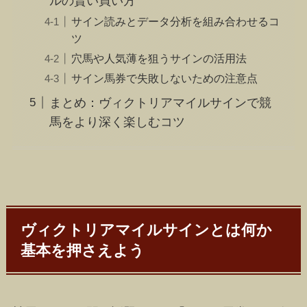
ルの賢い買い方
サイン読みとデータ分析を組み合わせるコ
ツ
穴馬や人気薄を狙うサインの活用法
サイン馬券で失敗しないための注意点
まとめ：ヴィクトリアマイルサインで競
馬をより深く楽しむコツ
ヴィクトリアマイルサインとは何か
基本を押さえよう