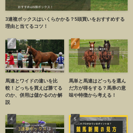
3連複ボックスはいくらかかる？5頭買いをおすすめする
理由と当てるコツ！
馬連とワイドの違いを比
馬単と馬連はどっちを選ん
較！どっちを買えば勝てる
だ方が得をする？馬券の意
のか、併用は儲かるのか解
味や特徴から考える！
説