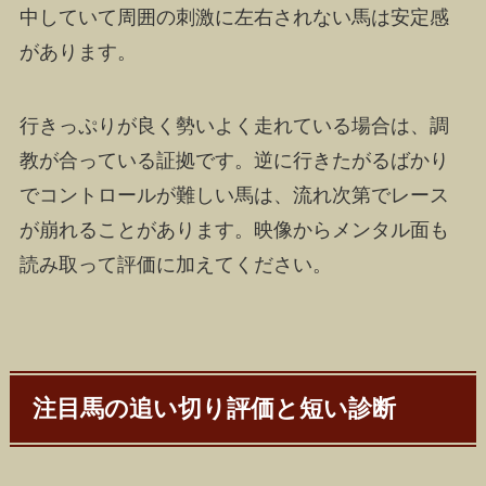
中していて周囲の刺激に左右されない馬は安定感
があります。
行きっぷりが良く勢いよく走れている場合は、調
教が合っている証拠です。逆に行きたがるばかり
でコントロールが難しい馬は、流れ次第でレース
が崩れることがあります。映像からメンタル面も
読み取って評価に加えてください。
注目馬の追い切り評価と短い診断