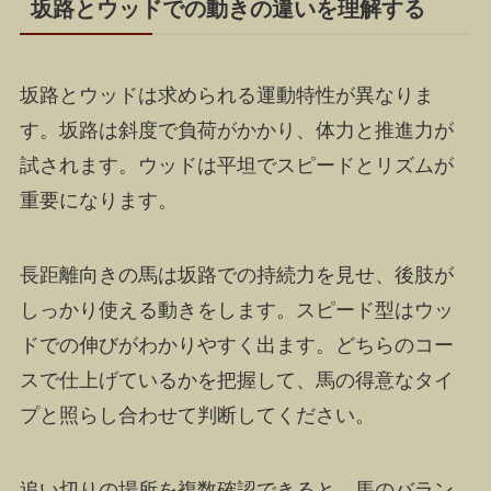
坂路とウッドでの動きの違いを理解する
坂路とウッドは求められる運動特性が異なりま
す。坂路は斜度で負荷がかかり、体力と推進力が
試されます。ウッドは平坦でスピードとリズムが
重要になります。
長距離向きの馬は坂路での持続力を見せ、後肢が
しっかり使える動きをします。スピード型はウッ
ドでの伸びがわかりやすく出ます。どちらのコー
スで仕上げているかを把握して、馬の得意なタイ
プと照らし合わせて判断してください。
追い切りの場所を複数確認できると、馬のバラン