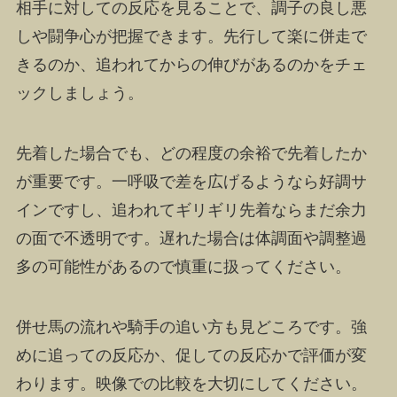
相手に対しての反応を見ることで、調子の良し悪
しや闘争心が把握できます。先行して楽に併走で
きるのか、追われてからの伸びがあるのかをチェ
ックしましょう。
先着した場合でも、どの程度の余裕で先着したか
が重要です。一呼吸で差を広げるようなら好調サ
インですし、追われてギリギリ先着ならまだ余力
の面で不透明です。遅れた場合は体調面や調整過
多の可能性があるので慎重に扱ってください。
併せ馬の流れや騎手の追い方も見どころです。強
めに追っての反応か、促しての反応かで評価が変
わります。映像での比較を大切にしてください。