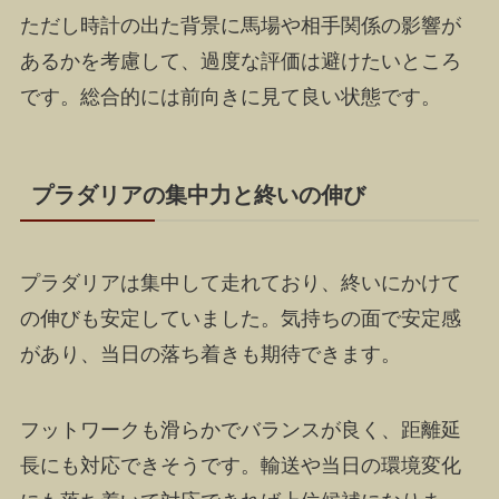
ただし時計の出た背景に馬場や相手関係の影響が
あるかを考慮して、過度な評価は避けたいところ
です。総合的には前向きに見て良い状態です。
プラダリアの集中力と終いの伸び
プラダリアは集中して走れており、終いにかけて
の伸びも安定していました。気持ちの面で安定感
があり、当日の落ち着きも期待できます。
フットワークも滑らかでバランスが良く、距離延
長にも対応できそうです。輸送や当日の環境変化