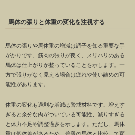
馬体の張りと体重の変化を注視する
馬体の張りや馬体重の増減は調子を知る重要な手
がかりです。筋肉の張りが良く、メリハリのある
馬体は仕上がりが整っていることを示します。一
方で張りがなく見える場合は疲れや使い詰めの可
能性があります。
体重の変化も過剰な増減は警戒材料です。増えす
ぎると余分な肉がついている可能性、減りすぎる
と体力不足や調整過多を示します。ただし、馬体
重は個体差があるため、普段の馬体と比較して変