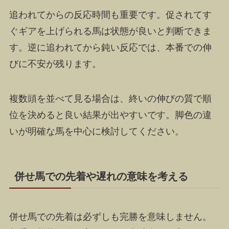
追われてからの反応時間も重要です。促されてす
ぐギアを上げられる馬は状態が良いと判断できま
す。逆に追われてから鈍い反応では、本番での伸
びに不安が残ります。
複数頭を並べて見る場合は、終いの伸びの質で順
位を決めると良い結果が出やすいです。脚色の違
いが明確な馬を中心に検討してください。
併せ馬での先着や遅れの意味を考える
併せ馬での先着は必ずしも完勝を意味しません。