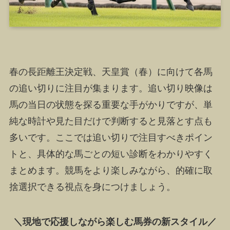
春の長距離王決定戦、天皇賞（春）に向けて各馬
の追い切りに注目が集まります。追い切り映像は
馬の当日の状態を探る重要な手がかりですが、単
純な時計や見た目だけで判断すると見落とす点も
多いです。ここでは追い切りで注目すべきポイン
トと、具体的な馬ごとの短い診断をわかりやすく
まとめます。競馬をより楽しみながら、的確に取
捨選択できる視点を身につけましょう。
＼現地で応援しながら楽しむ馬券の新スタイル／