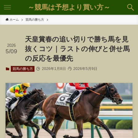
～競馬は予想より買い方～
ホーム
競馬の勝ち方
天皇賞春の追い切りで勝ち馬を見
2026
抜くコツ｜ラストの伸びと併せ馬
5/09
の反応を最優先
2026年1月8日
2026年5月9日
競馬の勝ち方