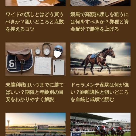
ワイドの流しとはどう買う
競馬で高額払戻しを狙うに
べきか？狙いどころと点数
は何をすべきか？券種と資
を抑えるコツ
金配分で勝率を上げる
未勝利戦はいつまでに勝て
ドゥラメンテ産駒は何が強
ばいい？期限と年齢別の目
い？距離適性と狙いどころ
安をわかりやすく解説
を血統と成績で読む