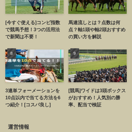
[今すぐ使える]コンピ指数
馬連流しとは？点数は何
で競馬予想！3つの活用法
点？軸1頭や軸2頭おすすめ
で新聞は不要！
の買い方を解説
3連単フォーメーションを
[競馬]ワイドは3頭ボックス
10点以内で当てる方法を6
がおすすめ！人気別の勝
つ紹介！[コスパ良し]
率、配当で検証
運営情報