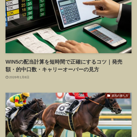
WIN5の配当計算を短時間で正確にするコツ｜発売
額・的中口数・キャリーオーバーの見方
2026年1月8日
競馬の勝ち方