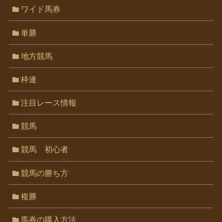
ワイド馬券
単勝
地方競馬
枠連
注目レース情報
競馬
競馬 初心者
競馬の勝ち方
複勝
馬券の購入方法