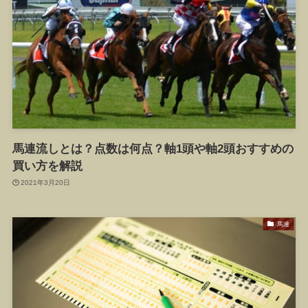
馬連流しとは？点数は何点？軸1頭や軸2頭おすすめの
買い方を解説
2021年3月20日
馬連