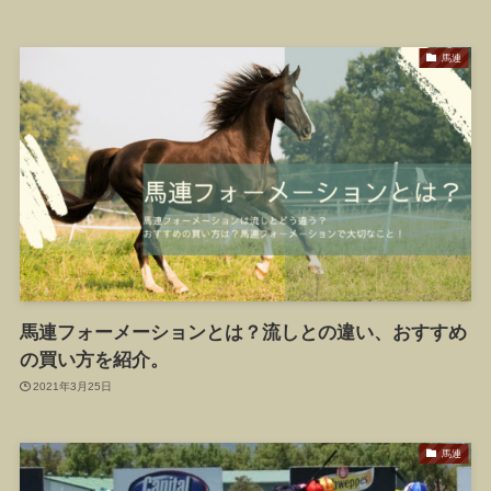
馬連
馬連フォーメーションとは？流しとの違い、おすすめ
の買い方を紹介。
2021年3月25日
馬連