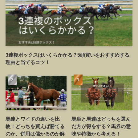
3連複ボックスはいくらかかる？5頭買いをおすすめする
理由と当てるコツ！
馬連とワイドの違いを比
馬単と馬連はどっちを選ん
較！どっちを買えば勝てる
だ方が得をする？馬券の意
のか、併用は儲かるのか解
味や特徴から考える！