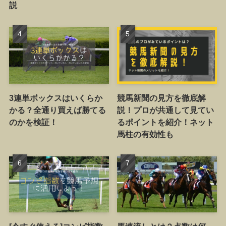
説
3連単ボックスはいくらか
競馬新聞の見方を徹底解
かる？全通り買えば勝てる
説！プロが共通して見てい
のかを検証！
るポイントを紹介！ネット
馬柱の有効性も