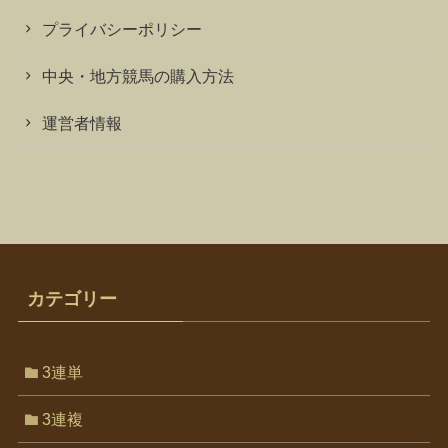
プライバシーポリシー
中央・地方競馬の購入方法
運営者情報
カテゴリー
3連単
3連複