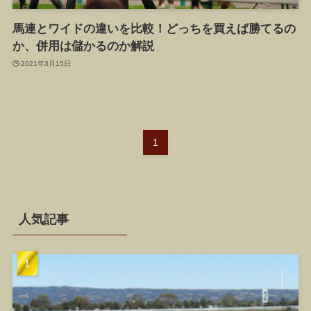
馬連とワイドの違いを比較！どっちを買えば勝てるの
か、併用は儲かるのか解説
2021年3月15日
1
人気記事