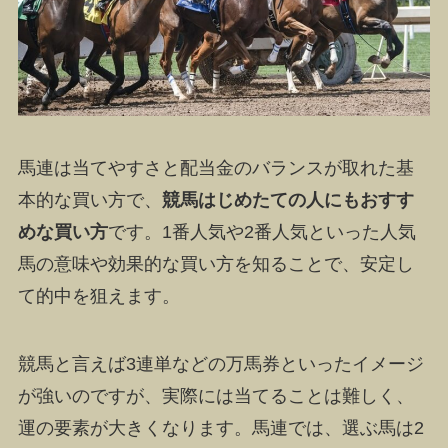
馬連は当てやすさと配当金のバランスが取れた基
本的な買い方で、
競馬はじめたての人にもおすす
めな買い方
です。1番人気や2番人気といった人気
馬の意味や効果的な買い方を知ることで、安定し
て的中を狙えます。
競馬と言えば3連単などの万馬券といったイメージ
が強いのですが、実際には当てることは難しく、
運の要素が大きくなります。
馬連では、選ぶ馬は2