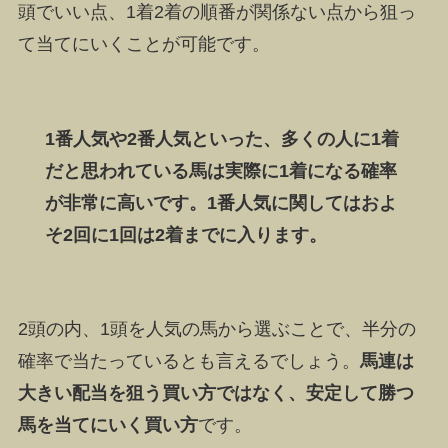
頭でいい点、1着2着の順番が関係ない点から狙っ
て当てにいく
ことが可能です。
1番人気や2番人気といった、多くの人に1着
だと思われている馬は実際に1着になる確率
が非常に高いです。1番人気に関してはおよ
そ2回に1回は2着までに入ります。
2頭の内、1頭を人気の馬から選ぶことで、半分の
確率で当たっているとも言えるでしょう。
馬連は
大きい配当を狙う買い方ではなく、安定して勝つ
馬を当てにいく買い方
です。