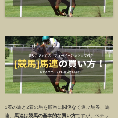
1着の馬と2着の馬を順番に関係なく選ぶ馬券、馬
連。
馬連は競馬の基本的な買い方
ですが、ベテラ