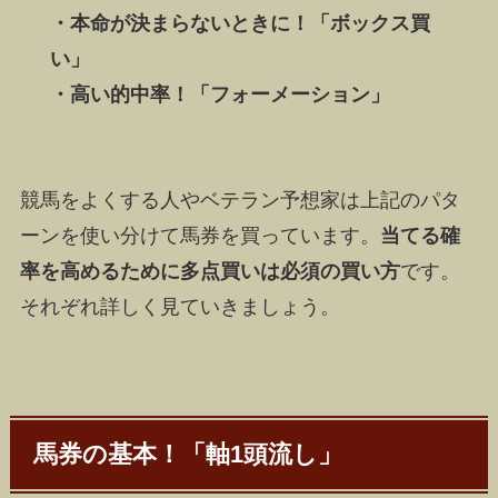
・本命が決まらないときに！「ボックス買
い」
・高い的中率！「フォーメーション」
競馬をよくする人やベテラン予想家は上記のパタ
ーンを使い分けて馬券を買っています。
当てる確
率を高めるために多点買いは必須の買い方
です。
それぞれ詳しく見ていきましょう。
馬券の基本！「軸1頭流し」