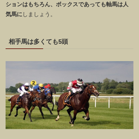
ションはもちろん、ボックスであっても軸馬は人
気馬に
しましょう。
相手馬は多くても5頭