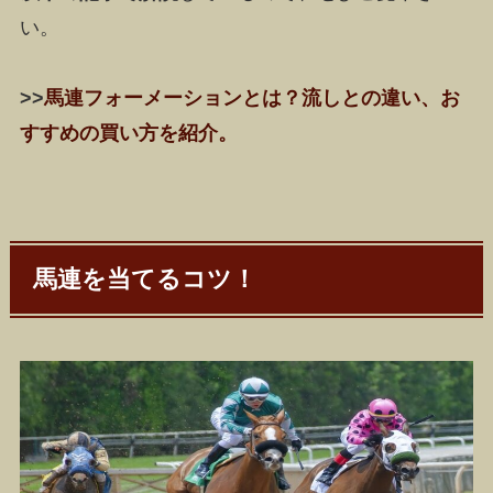
い。
>>
馬連フォーメーションとは？流しとの違い、お
すすめの買い方を紹介。
馬連を当てるコツ！