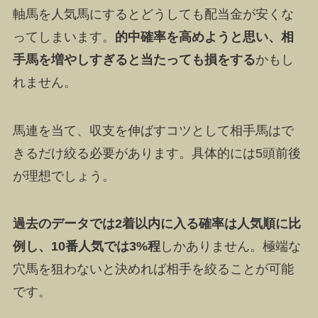
軸馬を人気馬にするとどうしても配当金が安くな
ってしまいます。
的中確率を高めようと思い、相
手馬を増やしすぎると当たっても損をする
かもし
れません。
馬連を当て、
収支を伸ばすコツとして相手馬はで
きるだけ絞る必要があります。具体的には5頭前後
が理想でしょう。
過去のデータでは2着以内に入る確率は人気順に比
例し、10番人気では3%程
しかありません。極端な
穴馬を狙わないと決めれば相手を絞ることが可能
です。