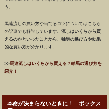
う。
馬連流しの買い方や当てるコツについてはこちら
の記事でも解説しています。
流しはいくらから買
えるのかといったことから、軸馬の選び方や効果
的な買い方
が分かります。
>>
馬連流しはいくらから買える？軸馬の選び方を
紹介！
本命が決まらないときに！「ボックス