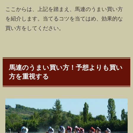
ここからは、上記を踏まえ、馬連のうまい買い方
を紹介します。当てるコツを当てはめ、効果的な
買い方をしてください。
馬連のうまい買い方！予想よりも買い
方を重視する