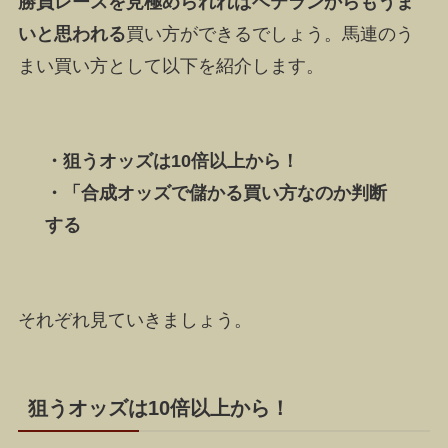
勝負レースを見極められればベテランからもうま
いと思われる
買い方ができるでしょう。馬連のう
まい買い方として以下を紹介します。
・狙うオッズは10倍以上から！
・「合成オッズで儲かる買い方なのか判断
する
それぞれ見ていきましょう。
狙うオッズは10倍以上から！