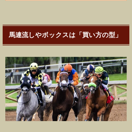
馬連流しやボックスは「買い方の型」