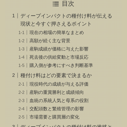
目次
ディープインパクトの種付け料が伝える
現状と今すぐ押さえるポイント
現在の相場の簡単なまとめ
高額が続く主な背景
産駒成績が価格に与えた影響
死去後の供給変動と市場反応
購入側が参考にすべき判断基準
種付け料はどの要素で決まるか
現役時代の成績が与える評価
産駒の重賞勝利と成績傾向
血統の系統人気と母系の役割
交配頭数と繁殖管理の影響
市場需要と購買層の変化
ディープインパクトの種付け料の推移と