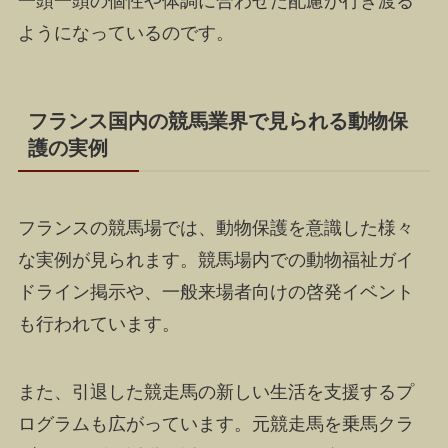
一頭一頭の個性や体調に合わせた配慮が行き渡る
ようになっているのです。
フランス国内の競馬業界で見られる動物保
護の実例
フランスの競馬場では、動物保護を意識した様々
な実例が見られます。競馬場内での動物福祉ガイ
ドライン掲示や、一般来場者向けの啓発イベント
も行われています。
また、引退した競走馬の新しい生活を支援するプ
ログラムも広がっています。元競走馬を乗馬クラ