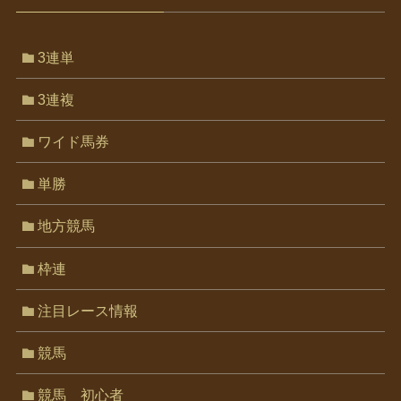
3連単
3連複
ワイド馬券
単勝
地方競馬
枠連
注目レース情報
競馬
競馬 初心者