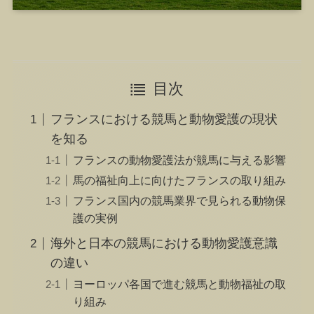
目次
フランスにおける競馬と動物愛護の現状
を知る
フランスの動物愛護法が競馬に与える影響
馬の福祉向上に向けたフランスの取り組み
フランス国内の競馬業界で見られる動物保
護の実例
海外と日本の競馬における動物愛護意識
の違い
ヨーロッパ各国で進む競馬と動物福祉の取
り組み