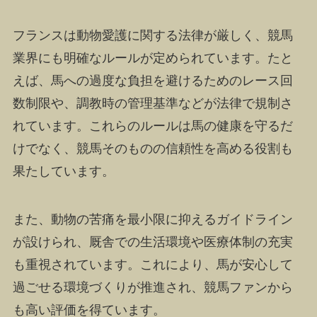
フランスは動物愛護に関する法律が厳しく、競馬
業界にも明確なルールが定められています。たと
えば、馬への過度な負担を避けるためのレース回
数制限や、調教時の管理基準などが法律で規制さ
れています。これらのルールは馬の健康を守るだ
けでなく、競馬そのものの信頼性を高める役割も
果たしています。
また、動物の苦痛を最小限に抑えるガイドライン
が設けられ、厩舎での生活環境や医療体制の充実
も重視されています。これにより、馬が安心して
過ごせる環境づくりが推進され、競馬ファンから
も高い評価を得ています。