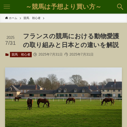
～競馬は予想より買い方～
ホーム
競馬 初心者
フランスの競馬における動物愛護
2025
7/31
の取り組みと日本との違いを解説
2025年7月31日
2025年7月31日
競馬 初心者