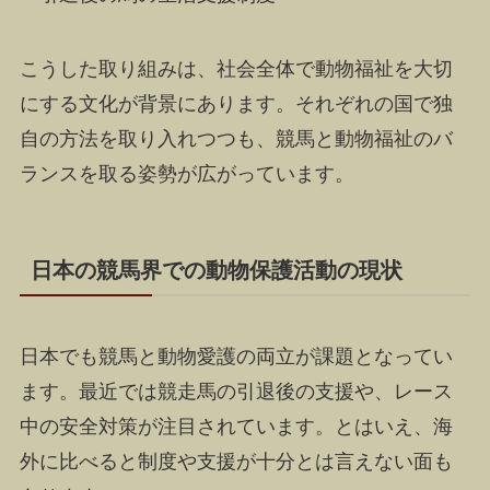
こうした取り組みは、社会全体で動物福祉を大切
にする文化が背景にあります。それぞれの国で独
自の方法を取り入れつつも、競馬と動物福祉のバ
ランスを取る姿勢が広がっています。
日本の競馬界での動物保護活動の現状
日本でも競馬と動物愛護の両立が課題となってい
ます。最近では競走馬の引退後の支援や、レース
中の安全対策が注目されています。とはいえ、海
外に比べると制度や支援が十分とは言えない面も