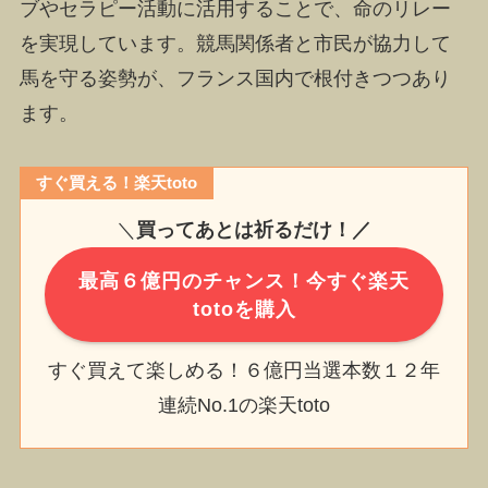
ブやセラピー活動に活用することで、命のリレー
を実現しています。競馬関係者と市民が協力して
馬を守る姿勢が、フランス国内で根付きつつあり
ます。
すぐ買える！楽天toto
＼
買ってあとは祈るだけ！／
最高６億円のチャンス！今すぐ楽天
totoを購入
すぐ買えて楽しめる！６億円当選本数１２年
連続No.1の楽天toto