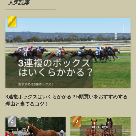
人気記事
3連複ボックスはいくらかかる？5頭買いをおすすめする
理由と当てるコツ！