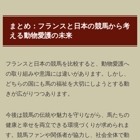
まとめ：フランスと日本の競馬から考
える動物愛護の未来
フランスと日本の競馬を比較すると、動物愛護へ
の取り組みや意識には違いがあります。しかし、
どちらの国にも馬の福祉を大切にしようとする動
きが広がりつつあります。
今後は競馬の伝統や魅力を守りながら、馬たちの
健康と幸せを両立できる環境づくりが求められま
す。競馬ファンや関係者が協力し、社会全体で動