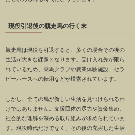
現役引退後の競走馬の行く末
競走馬は現役を引退すると、多くの場合その後の
生活が大きな課題となります。受け入れ先が限ら
れているため、乗馬クラブや農業体験施設、セラ
ピーホースへの転用などが模索されています。
しかし、全ての馬が新しい生活を見つけられるわ
けではありません。支援団体の尽力や資金集め、
社会的な理解を深める取り組みが求められていま
す。現役時代だけでなく、その後の充実した生活