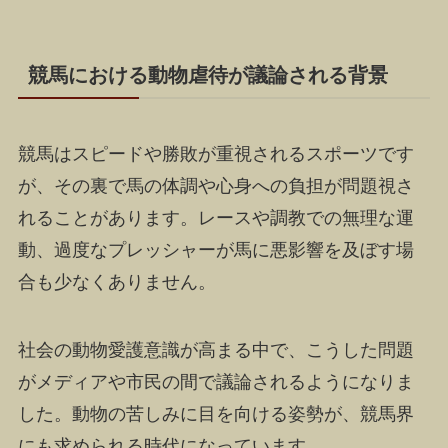
競馬における動物虐待が議論される背景
競馬はスピードや勝敗が重視されるスポーツです
が、その裏で馬の体調や心身への負担が問題視さ
れることがあります。レースや調教での無理な運
動、過度なプレッシャーが馬に悪影響を及ぼす場
合も少なくありません。
社会の動物愛護意識が高まる中で、こうした問題
がメディアや市民の間で議論されるようになりま
した。動物の苦しみに目を向ける姿勢が、競馬界
にも求められる時代になっています。