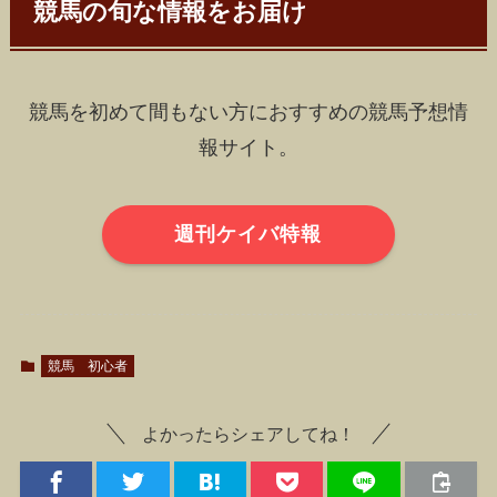
競馬の旬な情報をお届け
競馬を初めて間もない方におすすめの競馬予想情
報サイト。
週刊ケイバ特報
競馬 初心者
よかったらシェアしてね！