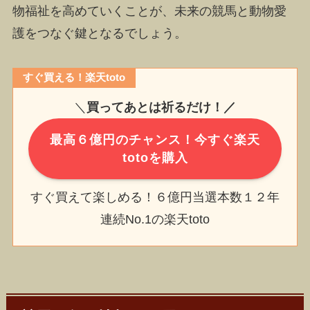
物福祉を高めていくことが、未来の競馬と動物愛
護をつなぐ鍵となるでしょう。
すぐ買える！楽天toto
＼
買ってあとは祈るだけ！／
最高６億円のチャンス！今すぐ楽天
totoを購入
すぐ買えて楽しめる！６億円当選本数１２年
連続No.1の楽天toto