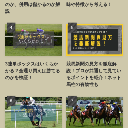
のか、併用は儲かるのか解
味や特徴から考える！
説
3連単ボックスはいくらか
競馬新聞の見方を徹底解
かる？全通り買えば勝てる
説！プロが共通して見てい
のかを検証！
るポイントを紹介！ネット
馬柱の有効性も