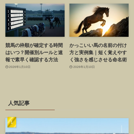
競馬の枠順が確定する時間
かっこいい馬の名前の付け
はいつ？開催別ルールと速
方と実例集｜短く覚えやす
報で素早く確認する方法
く強さを感じさせる命名術
2026年1月10日
2026年1月10日
人気記事