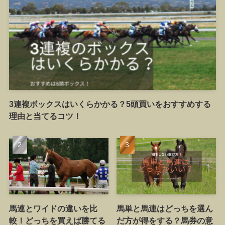
3連複ボックスはいくらかかる？5頭買いをおすすめする
理由と当てるコツ！
馬連とワイドの違いを比
馬単と馬連はどっちを選ん
較！どっちを買えば勝てる
だ方が得をする？馬券の意