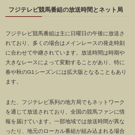
フジテレビ競馬番組の放送時間とネット局
フジテレビ競馬番組は主に日曜日の午後に放送さ
れており、多くの場合はメインレースの発走時刻
に合わせて中継されています。放送時間は時期や
大きなレースによって変動することがあり、特に
春や秋のG1シーズンには拡大版となることもあり
ます。
また、フジテレビ系列の地方局でもネットワーク
を通じて放送されており、全国の競馬ファンに情
報を届けています。一部地域では放送時間が異な
ったり、地元のローカル番組が組み込まれる場合