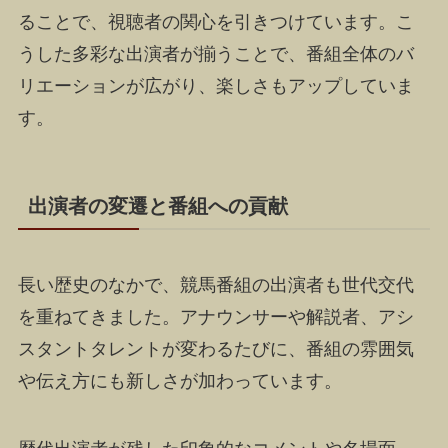
ることで、視聴者の関心を引きつけています。こ
うした多彩な出演者が揃うことで、番組全体のバ
リエーションが広がり、楽しさもアップしていま
す。
出演者の変遷と番組への貢献
長い歴史のなかで、競馬番組の出演者も世代交代
を重ねてきました。アナウンサーや解説者、アシ
スタントタレントが変わるたびに、番組の雰囲気
や伝え方にも新しさが加わっています。