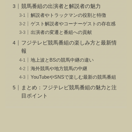
競馬番組の出演者と解説者の魅力
解説者やトラックマンの役割と特徴
ゲスト解説者やコーナーゲストの存在感
出演者の変遷と番組への貢献
フジテレビ競馬番組の楽しみ方と最新情
報
地上波とBSの競馬中継の違い
海外競馬や地方競馬の中継
YouTubeやSNSで楽しむ最新の競馬番組
まとめ：フジテレビ競馬番組の魅力と注
目ポイント