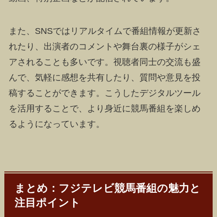
また、SNSではリアルタイムで番組情報が更新さ
れたり、出演者のコメントや舞台裏の様子がシェ
アされることも多いです。視聴者同士の交流も盛
んで、気軽に感想を共有したり、質問や意見を投
稿することができます。こうしたデジタルツール
を活用することで、より身近に競馬番組を楽しめ
るようになっています。
まとめ：フジテレビ競馬番組の魅力と
注目ポイント