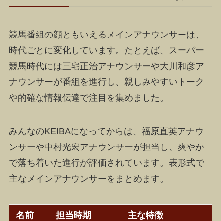
競馬番組の顔ともいえるメインアナウンサーは、
時代ごとに変化しています。たとえば、スーパー
競馬時代には三宅正治アナウンサーや大川和彦ア
ナウンサーが番組を進行し、親しみやすいトーク
や的確な情報伝達で注目を集めました。
みんなのKEIBAになってからは、福原直英アナウ
ンサーや中村光宏アナウンサーが担当し、爽やか
で落ち着いた進行が評価されています。表形式で
主なメインアナウンサーをまとめます。
名前
担当時期
主な特徴