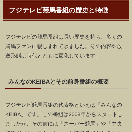
フジテレビ競馬番組の歴史と特徴
フジテレビの競馬番組は長い歴史を持ち、多くの
競馬ファンに親しまれてきました。その内容や放
送形態は時代とともに変化しています。
みんなのKEIBAとその前身番組の概要
フジテレビ競馬番組の代表格といえば「みんなの
KEIBA」です。この番組は2008年からスタートし
ましたが、その前には「スーパー競馬」や「中央