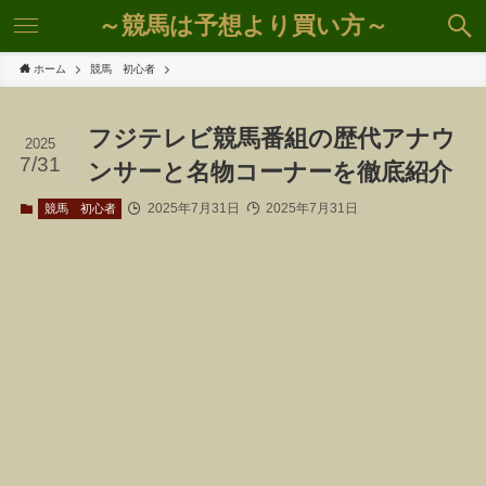
～競馬は予想より買い方～
ホーム
競馬 初心者
フジテレビ競馬番組の歴代アナウ
2025
7/31
ンサーと名物コーナーを徹底紹介
2025年7月31日
2025年7月31日
競馬 初心者