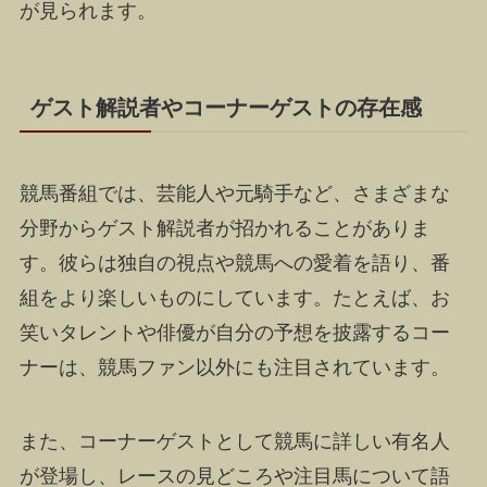
が見られます。
ゲスト解説者やコーナーゲストの存在感
競馬番組では、芸能人や元騎手など、さまざまな
分野からゲスト解説者が招かれることがありま
す。彼らは独自の視点や競馬への愛着を語り、番
組をより楽しいものにしています。たとえば、お
笑いタレントや俳優が自分の予想を披露するコー
ナーは、競馬ファン以外にも注目されています。
また、コーナーゲストとして競馬に詳しい有名人
が登場し、レースの見どころや注目馬について語