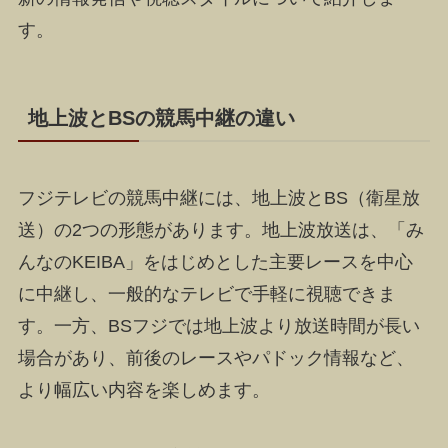
す。
地上波とBSの競馬中継の違い
フジテレビの競馬中継には、地上波とBS（衛星放
送）の2つの形態があります。地上波放送は、「み
んなのKEIBA」をはじめとした主要レースを中心
に中継し、一般的なテレビで手軽に視聴できま
す。一方、BSフジでは地上波より放送時間が長い
場合があり、前後のレースやパドック情報など、
より幅広い内容を楽しめます。