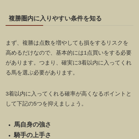
複勝圏内に入りやすい条件を知る
まず、複勝は点数を増やしても損をするリスクを
高めるだけなので、
基本的には1点買いをする必要
があります。
つまり、確実に3着以内に入ってくれ
る馬を選ぶ必要があります。
3着以内に入ってくれる確率が高くなるポイントと
して下記の5つ
を抑えましょう。
馬自身の強さ
騎手の上手さ