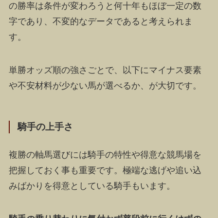
の勝率は条件が変わろうと何十年もほぼ一定の数
字であり、不変的なデータ
であると考えられま
す。
単勝オッズ順の強さごとで、以下にマイナス要素
や不安材料が少ない馬が選べるか、が大切です。
騎手の上手さ
複勝の軸馬選びには騎手の特性や得意な競馬場を
把握しておく事
も重要です。極端な逃げや追い込
みばかりを得意としている騎手もいます。