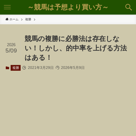
～競馬は予想より買い方～
ホーム
複勝
競馬の複勝に必勝法は存在しな
2026
い！しかし、的中率を上げる方法
5/09
はある！
2021年3月29日
2026年5月9日
複勝