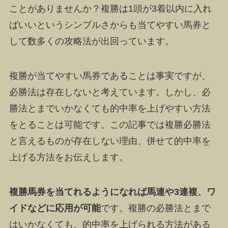
ことがありませんか？複勝は1頭が3着以内に入れ
ばいいというシンプルさからも当てやすい馬券と
して数多くの攻略法が出回っています。
複勝が当てやすい馬券であることは事実ですが、
必勝法は存在しない
と考えています。しかし、必
勝法とまでいかなくても的中率を上げやすい方法
をとることは可能です。この記事では複勝必勝法
と言えるものが存在しない理由、併せて的中率を
上げる方法をお伝えします。
複勝馬券を当てれるようになれば馬連や3連複、ワ
イドなどに応用が可能
です。複勝の必勝法とまで
はいかなくても、的中率を上げられる方法がある