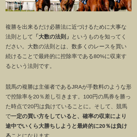
複勝を出来るだけ必勝法に近づけるために大事な
法則として
「大数の法則」
というものを知ってく
ださい。
大数の法則とは、数多くのレースを買い
続けることで最終的に控除率である80%に収束す
る
という法則です。
競馬の複勝は主催者であるJRAが手数料のような形
で控除率を20％差し引きます。100円の馬券を勝っ
た時点で20円は負けていることに。そして、競馬
で
一定の買い方をしていると、確率の収束により
途中でいくら大勝ちしようと最終的に20％は負け
る
ことになります。