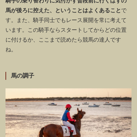
騎手の乗り替わりに気付かず普段前に行くはずの
馬が後ろに控えた、ということはよくあること
で
す。また、騎手同士でもレース展開を常に考えて
います。この騎手ならスタートしてからどの位置
に付けるか、ここまで読めたら競馬の達人です
ね。
馬の調子