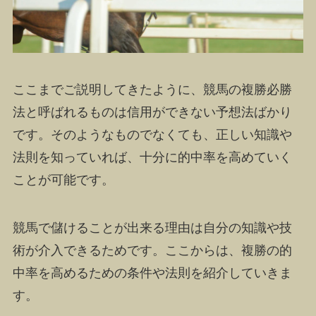
ここまでご説明してきたように、競馬の複勝必勝
法と呼ばれるものは信用ができない予想法ばかり
です。そのようなものでなくても、
正しい知識や
法則を知っていれば、十分に的中率を高めていく
ことが可能
です。
競馬で儲けることが出来る理由は自分の知識や技
術が介入できるため
です。ここからは、複勝の的
中率を高めるための条件や法則を紹介していきま
す。