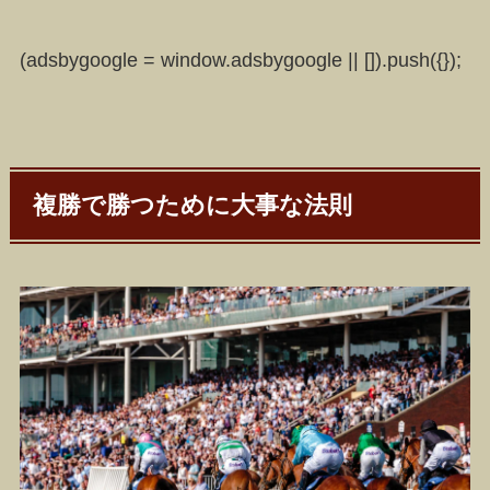
(adsbygoogle = window.adsbygoogle || []).push({});
複勝で勝つために大事な法則