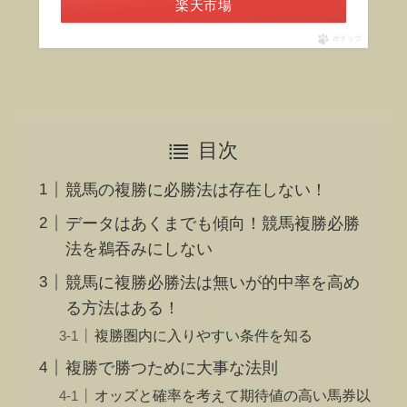
楽天市場
ポチップ
目次
競馬の複勝に必勝法は存在しない！
データはあくまでも傾向！競馬複勝必勝
法を鵜吞みにしない
競馬に複勝必勝法は無いが的中率を高め
る方法はある！
複勝圏内に入りやすい条件を知る
複勝で勝つために大事な法則
オッズと確率を考えて期待値の高い馬券以