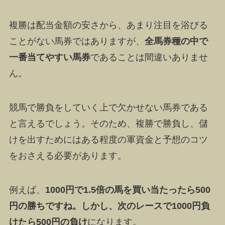
複勝は配当金額の安さから、あまり注目を浴びる
ことがない馬券ではありますが、
全馬券種の中で
一番当てやすい馬券
であることは間違いありませ
ん。
競馬で勝負をしていく上で欠かせない馬券である
と言えるでしょう。そのため、
複勝で勝負し、儲
けを出すためにはある程度の軍資金と予想のコツ
をおさえる
必要があります。
例えば、
1000円で1.5倍の馬を買い当たったら500
円の勝ちですね。しかし、次のレースで1000円負
けたら500円の負け
になります。