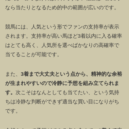
なら当たりとなるため的中の範囲が広いのです。
競馬には、人気という形でファンの支持率が表示
されます。
支持率が高い馬ほど3着以内に入る確率
はとても高く、人気所を選べばかなりの高確率で
当てることが可能
です。
また、
3着まで大丈夫という点から、精神的な余裕
が生まれやすいので冷静に予想を組み立てられま
す。
次こそはなんとしても当てたい、という気持
ちは冷静な判断ができず適当な買い目になりがち
です。