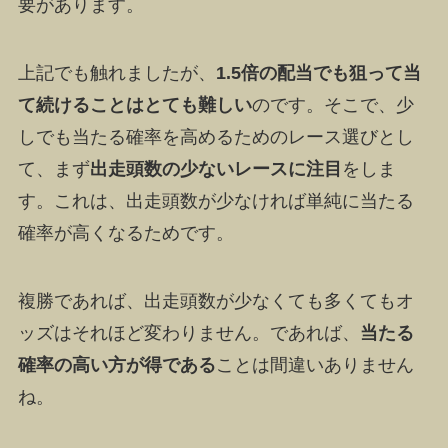
要があります。
上記でも触れましたが、
1.5倍の配当でも狙って当
て続けることはとても難しい
のです。そこで、少
しでも当たる確率を高めるためのレース選びとし
て、まず
出走頭数の少ないレースに注目
をしま
す。これは、
出走頭数が少なければ単純に当たる
確率が高くなる
ためです。
複勝であれば、出走頭数が少なくても多くてもオ
ッズはそれほど変わりません。であれば、
当たる
確率の高い方が得である
ことは間違いありません
ね。