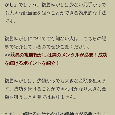
がし」
でしょう。複勝転がしは少ない元手からで
も大きな配当金を狙うことができる効果的な手法
です。
複勝転がしについてご存知ない人は、こちらの記
事で紹介しているのでぜひご覧ください。
>>
競馬の複勝転がしは鋼のメンタルが必要！成功
を続けるポイントを紹介！
複勝転がしは、少額からでも大きな金額を狙えま
す。
成功を続けることができればかなり大きな金
額を狙うことも夢ではありません。
ただし、
続けるにはかなりの精神力が必要
となり