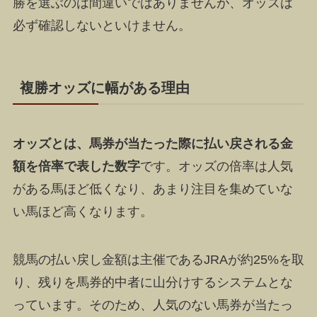
勝を選ぶのは間違いではありませんが、オッズは
必ず確認しないといけません。
複勝オッズに幅がある理由
オッズとは、馬券が当たった際に払い戻される金
額を倍率で表した数字
です。オッズの倍率は人気
がある馬ほど低くなり、あまり注目を集めていな
い馬ほど高くなります。
競馬の払い戻し金額は主催であるJRAが約25%を取
り、残りを馬券的中者に山分けするシステムとな
っています。そのため、
人気のない馬券が当たっ