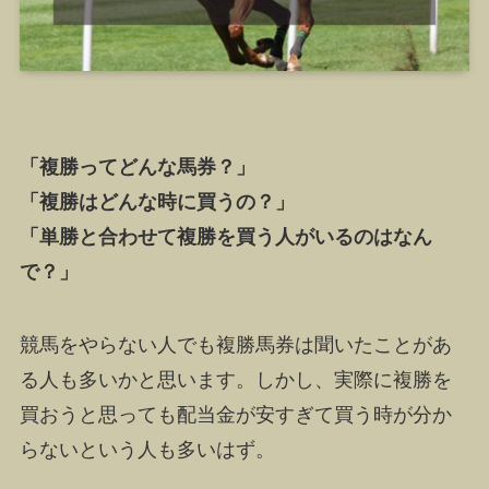
「複勝ってどんな馬券？」
「複勝はどんな時に買うの？」
「単勝と合わせて複勝を買う人がいるのはなん
で？」
競馬をやらない人でも複勝馬券は聞いたことがあ
る人も多いかと思います。しかし、
実際に複勝を
買おうと思っても配当金が安すぎて買う時が分か
らない
という人も多いはず。