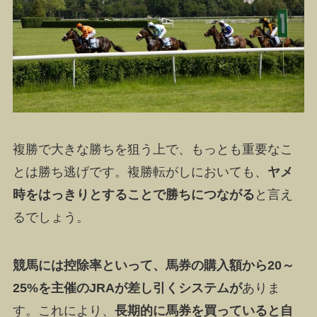
複勝で大きな勝ちを狙う上で、
もっとも重要なこ
とは勝ち逃げ
です。複勝転がしにおいても、
ヤメ
時をはっきりとすることで勝ちにつながる
と言え
るでしょう。
競馬には控除率といって、馬券の購入額から20～
25%を主催のJRAが差し引くシステムが
ありま
す。これにより、
長期的に馬券を買っていると自