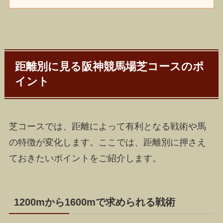
距離別に見る阪神競馬場芝コースのポ
イント
芝コースでは、距離によって有利となる戦術や馬
の特徴が変化します。ここでは、距離別に押さえ
ておきたいポイントをご紹介します。
1200mから1600mで求められる戦術