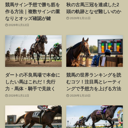
競馬サイン予想で勝ち筋を
秋の古馬三冠を達成した2
作る方法｜複数サインの重
頭の軌跡となぜ難しいのか
なりとオッズ確認が鍵
2026年1月11日
2026年1月12日
ダートの不良馬場で本命に
競馬の世界ランキングを読
したい馬はこれだ！先行
むコツ！注目馬とレーティ
力・馬体・騎手で見抜く
ングで予想力を上げる方法
2026年1月11日
2026年1月10日