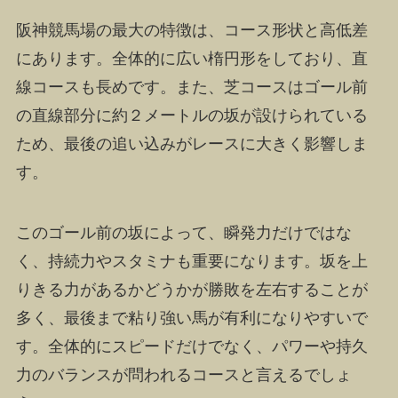
阪神競馬場の最大の特徴は、コース形状と高低差
にあります。全体的に広い楕円形をしており、直
線コースも長めです。また、芝コースはゴール前
の直線部分に約２メートルの坂が設けられている
ため、最後の追い込みがレースに大きく影響しま
す。
このゴール前の坂によって、瞬発力だけではな
く、持続力やスタミナも重要になります。坂を上
りきる力があるかどうかが勝敗を左右することが
多く、最後まで粘り強い馬が有利になりやすいで
す。全体的にスピードだけでなく、パワーや持久
力のバランスが問われるコースと言えるでしょ