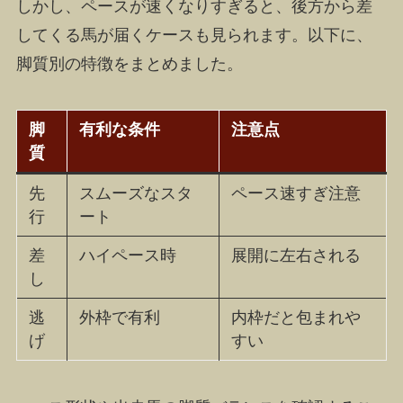
しかし、ペースが速くなりすぎると、後方から差
してくる馬が届くケースも見られます。以下に、
脚質別の特徴をまとめました。
脚
有利な条件
注意点
質
先
スムーズなスタ
ペース速すぎ注意
行
ート
差
ハイペース時
展開に左右される
し
逃
外枠で有利
内枠だと包まれや
げ
すい