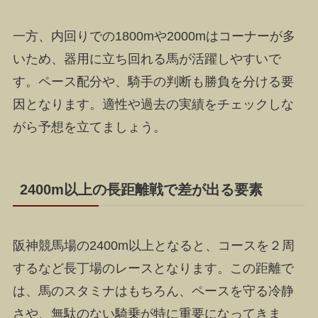
一方、内回りでの1800mや2000mはコーナーが多
いため、器用に立ち回れる馬が活躍しやすいで
す。ペース配分や、騎手の判断も勝負を分ける要
因となります。適性や過去の実績をチェックしな
がら予想を立てましょう。
2400m以上の長距離戦で差が出る要素
阪神競馬場の2400m以上となると、コースを２周
するなど長丁場のレースとなります。この距離で
は、馬のスタミナはもちろん、ペースを守る冷静
さや、無駄のない騎乗が特に重要になってきま