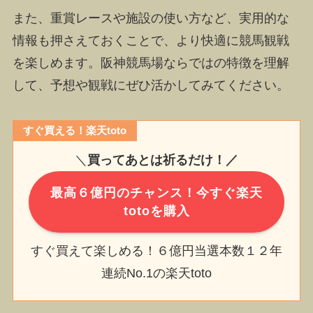
また、重賞レースや施設の使い方など、実用的な
情報も押さえておくことで、より快適に競馬観戦
を楽しめます。阪神競馬場ならではの特徴を理解
して、予想や観戦にぜひ活かしてみてください。
すぐ買える！楽天toto
＼
買ってあとは祈るだけ！／
最高６億円のチャンス！今すぐ楽天
totoを購入
すぐ買えて楽しめる！６億円当選本数１２年
連続No.1の楽天toto