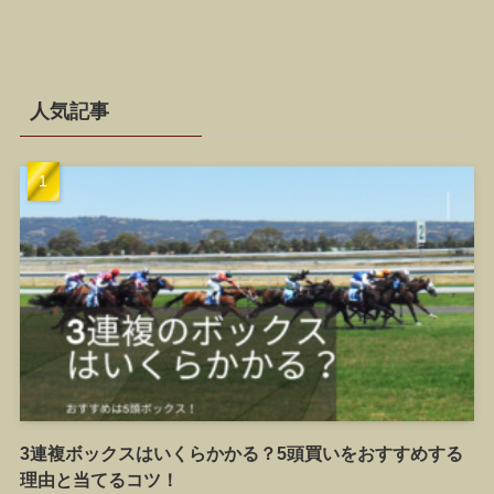
人気記事
3連複ボックスはいくらかかる？5頭買いをおすすめする
理由と当てるコツ！