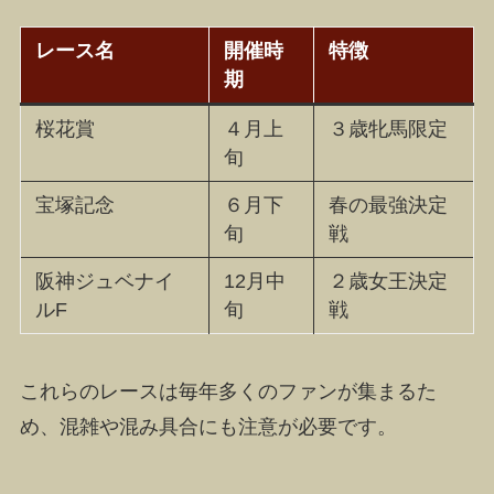
レース名
開催時
特徴
期
桜花賞
４月上
３歳牝馬限定
旬
宝塚記念
６月下
春の最強決定
旬
戦
阪神ジュベナイ
12月中
２歳女王決定
ルF
旬
戦
これらのレースは毎年多くのファンが集まるた
め、混雑や混み具合にも注意が必要です。