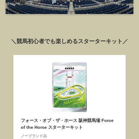
＼競馬初心者でも楽しめるスターターキット／
フォース・オブ・ザ・ホース 阪神競馬場 Force
of the Horse スターターキット
ノーブランド品