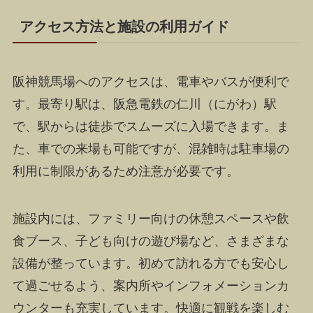
アクセス方法と施設の利用ガイド
阪神競馬場へのアクセスは、電車やバスが便利で
す。最寄り駅は、阪急電鉄の仁川（にがわ）駅
で、駅からは徒歩でスムーズに入場できます。ま
た、車での来場も可能ですが、混雑時は駐車場の
利用に制限があるため注意が必要です。
施設内には、ファミリー向けの休憩スペースや飲
食ブース、子ども向けの遊び場など、さまざまな
設備が整っています。初めて訪れる方でも安心し
て過ごせるよう、案内所やインフォメーションカ
ウンターも充実しています。快適に観戦を楽しむ