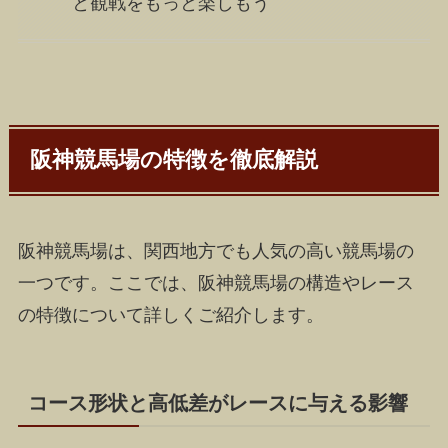
と観戦をもっと楽しもう
阪神競馬場の特徴を徹底解説
阪神競馬場は、関西地方でも人気の高い競馬場の
一つです。ここでは、阪神競馬場の構造やレース
の特徴について詳しくご紹介します。
コース形状と高低差がレースに与える影響