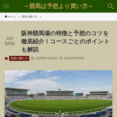
～競馬は予想より買い方～
ホーム
競馬の勝ち方
阪神競馬場の特徴と予想のコツを
2026
徹底紹介！コースごとのポイント
5/09
も解説
2025年7月29日
2026年5月9日
競馬の勝ち方