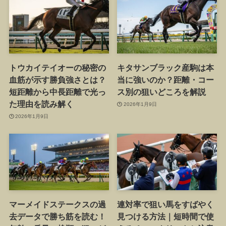
トウカイテイオーの秘密の
キタサンブラック産駒は本
血筋が示す勝負強さとは？
当に強いのか？距離・コー
短距離から中長距離で光っ
ス別の狙いどころを解説
た理由を読み解く
2026年1月9日
2026年1月9日
マーメイドステークスの過
連対率で狙い馬をすばやく
去データで勝ち筋を読む！
見つける方法｜短時間で使