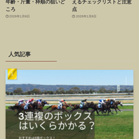
年齢・斤量・枠順の狙いど
えるチェックリストと注意
ころ
点
2026年1月9日
2026年1月8日
人気記事