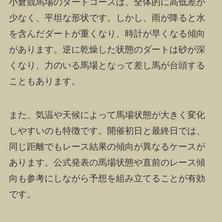
小倉競馬場のダートコースは、全体的に高低差が
少なく、平坦な形状です。しかし、雨が降ると水
を含んだダートが重くなり、時計が早くなる傾向
があります。逆に乾燥した状態のダートは砂が深
くなり、力のいる馬場となって差し馬が台頭する
こともあります。
また、気温や天候によって馬場状態が大きく変化
しやすいのも特徴です。開催初日と最終日では、
同じ距離でもレース結果の傾向が異なるケースが
あります。公式発表の馬場状態や直前のレース傾
向も参考にしながら予想を組み立てることが有効
です。