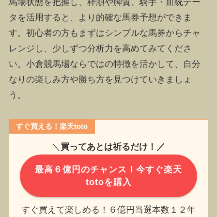
馬場状態を把握し、枠順や脚質、騎手・血統デー
タを活用すると、より的確な馬券予想ができま
す。初心者の方もまずはシンプルな馬券からチャ
レンジし、少しずつ分析力を高めてみてくださ
い。小倉競馬場ならではの特徴を活かして、自分
なりの楽しみ方や勝ち方を見つけていきましょ
う。
すぐ買える！楽天toto
＼
買ってあとは祈るだけ！／
最高６億円のチャンス！今すぐ楽天
totoを購入
すぐ買えて楽しめる！６億円当選本数１２年