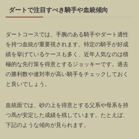
ダートで注目すべき騎手や血統傾向
ダートコースでは、手腕のある騎手やダート適性
を持つ血統が重要視されます。特定の騎手が好成
績を挙げているケースも多く、近年人気なのは積
極的な先行策を得意とするジョッキーです。過去
の勝利数や連対率が高い騎手をチェックしておく
と良いでしょう。
血統面では、砂の上を得意とする父系や母系を持
つ馬が安定した成績を残しています。たとえば、
下記のような傾向が見られます。