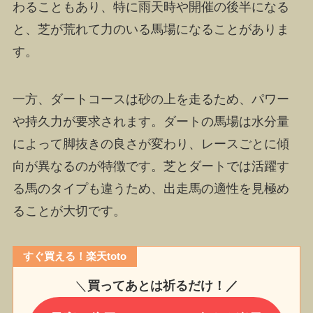
わることもあり、特に雨天時や開催の後半になる
と、芝が荒れて力のいる馬場になることがありま
す。
一方、ダートコースは砂の上を走るため、パワー
や持久力が要求されます。ダートの馬場は水分量
によって脚抜きの良さが変わり、レースごとに傾
向が異なるのが特徴です。芝とダートでは活躍す
る馬のタイプも違うため、出走馬の適性を見極め
ることが大切です。
すぐ買える！楽天toto
＼
買ってあとは祈るだけ！／