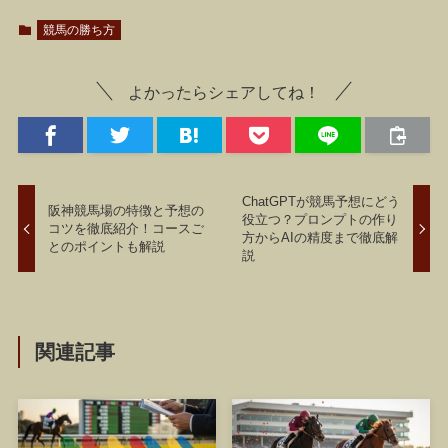
競馬の勝ち方
よかったらシェアしてね！
ChatGPTが競馬予想にどう
阪神競馬場の特徴と予想の
役立つ？プロンプトの作り
コツを徹底紹介！コースご
方からAIの精度まで徹底解
とのポイントも解説
説
関連記事