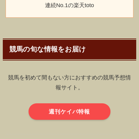
連続No.1の楽天toto
競馬の旬な情報をお届け
競馬を初めて間もない方におすすめの競馬予想情
報サイト。
週刊ケイバ特報