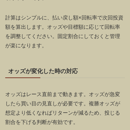
計算はシンプルに、払い戻し額×回転率で次回投資
額を算出します。オッズや目標額に応じて回転率
を調整してください。固定割合にしておくと管理
が楽になります。
オッズが変化した時の対応
オッズはレース直前まで動きます。オッズが急変
したら買い目の見直しが必要です。複勝オッズが
想定より低くなればリターンが減るため、投じる
割合を下げる判断が有効です。