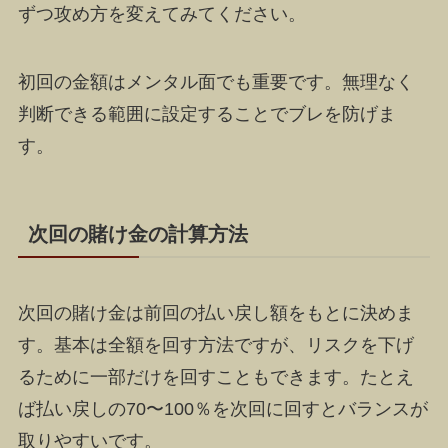
ずつ攻め方を変えてみてください。
初回の金額はメンタル面でも重要です。無理なく
判断できる範囲に設定することでブレを防げま
す。
次回の賭け金の計算方法
次回の賭け金は前回の払い戻し額をもとに決めま
す。基本は全額を回す方法ですが、リスクを下げ
るために一部だけを回すこともできます。たとえ
ば払い戻しの70〜100％を次回に回すとバランスが
取りやすいです。