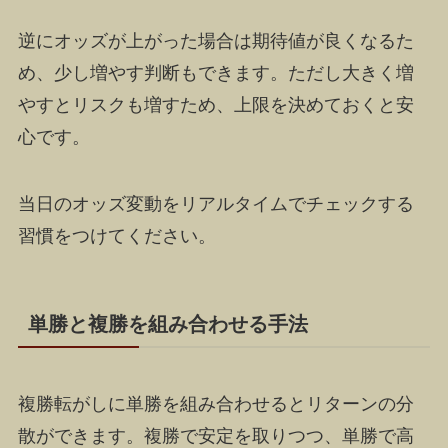
逆にオッズが上がった場合は期待値が良くなるた
め、少し増やす判断もできます。ただし大きく増
やすとリスクも増すため、上限を決めておくと安
心です。
当日のオッズ変動をリアルタイムでチェックする
習慣をつけてください。
単勝と複勝を組み合わせる手法
複勝転がしに単勝を組み合わせるとリターンの分
散ができます。複勝で安定を取りつつ、単勝で高