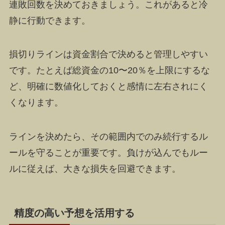
連敗回数を決めておきましょう。これがあると冷
静に行動できます。
損切りラインは資金割合で決めると管理しやすい
です。たとえば総資金の10〜20％を上限にするな
ど、明確に数値化しておくと感情に左右されにく
くなります。
ラインを決めたら、その範囲内でのみ続行するル
ールを守ることが重要です。負けが込んでもルー
ルに従えば、大きな損失を回避できます。
精度の高い予想を活用する