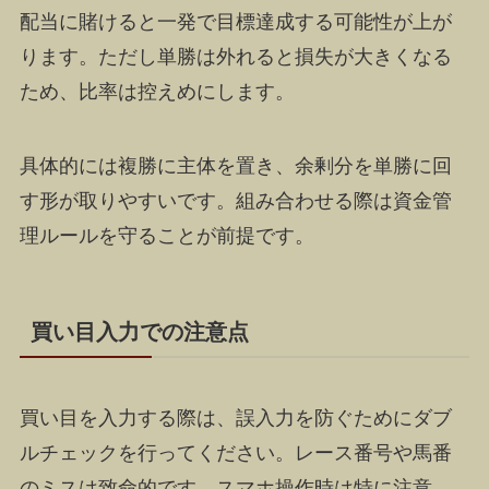
配当に賭けると一発で目標達成する可能性が上が
ります。ただし単勝は外れると損失が大きくなる
ため、比率は控えめにします。
具体的には複勝に主体を置き、余剰分を単勝に回
す形が取りやすいです。組み合わせる際は資金管
理ルールを守ることが前提です。
買い目入力での注意点
買い目を入力する際は、誤入力を防ぐためにダブ
ルチェックを行ってください。レース番号や馬番
のミスは致命的です。スマホ操作時は特に注意