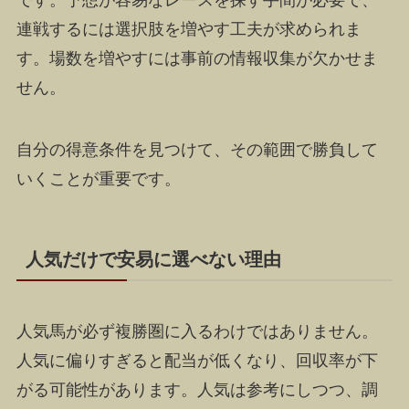
です。予想が容易なレースを探す手間が必要で、
連戦するには選択肢を増やす工夫が求められま
す。場数を増やすには事前の情報収集が欠かせま
せん。
自分の得意条件を見つけて、その範囲で勝負して
いくことが重要です。
人気だけで安易に選べない理由
人気馬が必ず複勝圏に入るわけではありません。
人気に偏りすぎると配当が低くなり、回収率が下
がる可能性があります。人気は参考にしつつ、調