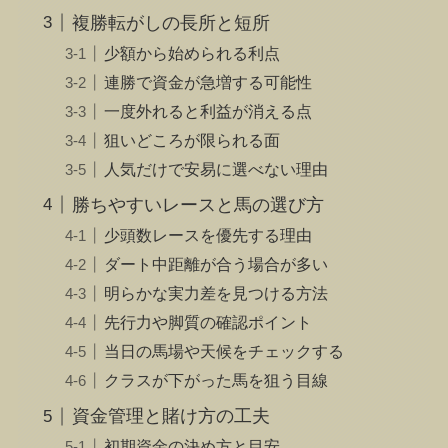
複勝転がしの長所と短所
少額から始められる利点
連勝で資金が急増する可能性
一度外れると利益が消える点
狙いどころが限られる面
人気だけで安易に選べない理由
勝ちやすいレースと馬の選び方
少頭数レースを優先する理由
ダート中距離が合う場合が多い
明らかな実力差を見つける方法
先行力や脚質の確認ポイント
当日の馬場や天候をチェックする
クラスが下がった馬を狙う目線
資金管理と賭け方の工夫
初期資金の決め方と目安