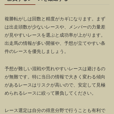
複勝転がしは回数と精度がカギになります。まず
は出走頭数が少ないレースや、メンバーの力量差
が見やすいレースを選ぶと成功率が上がります。
出走馬の情報が多い開催や、予想が立てやすい条
件のレースを優先しましょう。
予想が難しい混戦や荒れやすいレースは避けるの
が無難です。特に当日の情報で大きく変わる傾向
があるレースはリスクが高いので、安定して見極
められるレースに絞って勝負してください。
レース選定は自分の得意分野で行うことも有利で