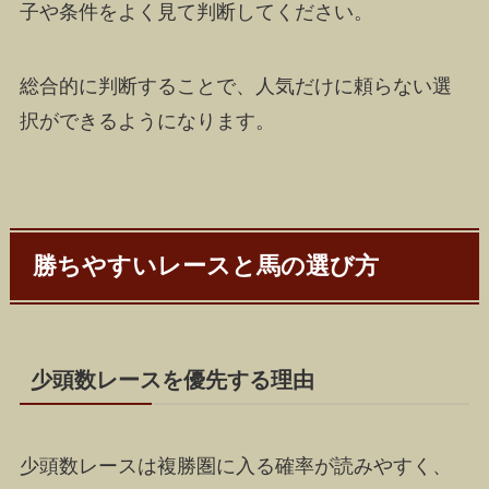
子や条件をよく見て判断してください。
総合的に判断することで、人気だけに頼らない選
択ができるようになります。
勝ちやすいレースと馬の選び方
少頭数レースを優先する理由
少頭数レースは複勝圏に入る確率が読みやすく、