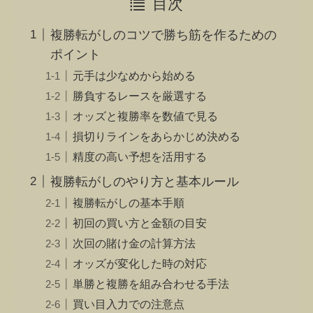
目次
複勝転がしのコツで勝ち筋を作るための
ポイント
元手は少なめから始める
勝負するレースを厳選する
オッズと複勝率を数値で見る
損切りラインをあらかじめ決める
精度の高い予想を活用する
複勝転がしのやり方と基本ルール
複勝転がしの基本手順
初回の買い方と金額の目安
次回の賭け金の計算方法
オッズが変化した時の対応
単勝と複勝を組み合わせる手法
買い目入力での注意点