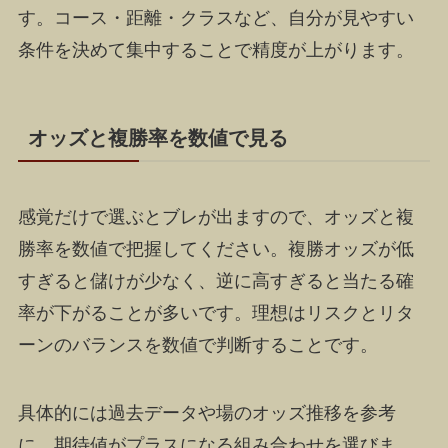
す。コース・距離・クラスなど、自分が見やすい
条件を決めて集中することで精度が上がります。
オッズと複勝率を数値で見る
感覚だけで選ぶとブレが出ますので、オッズと複
勝率を数値で把握してください。複勝オッズが低
すぎると儲けが少なく、逆に高すぎると当たる確
率が下がることが多いです。理想はリスクとリタ
ーンのバランスを数値で判断することです。
具体的には過去データや場のオッズ推移を参考
に、期待値がプラスになる組み合わせを選びま