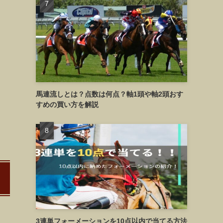
馬連流しとは？点数は何点？軸1頭や軸2頭おす
すめの買い方を解説
3連単フォーメーションを10点以内で当てる方法