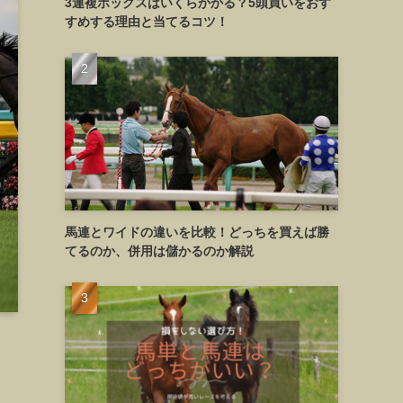
3連複ボックスはいくらかかる？5頭買いをおす
すめする理由と当てるコツ！
馬連とワイドの違いを比較！どっちを買えば勝
てるのか、併用は儲かるのか解説