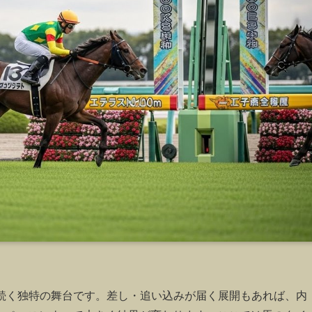
が続く独特の舞台です。差し・追い込みが届く展開もあれば、内