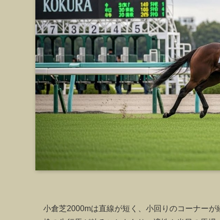
小倉芝2000mは直線が短く、小回りのコーナー