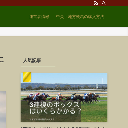
運営者情報
中央・地方競馬の購入方法
こ
人気記事