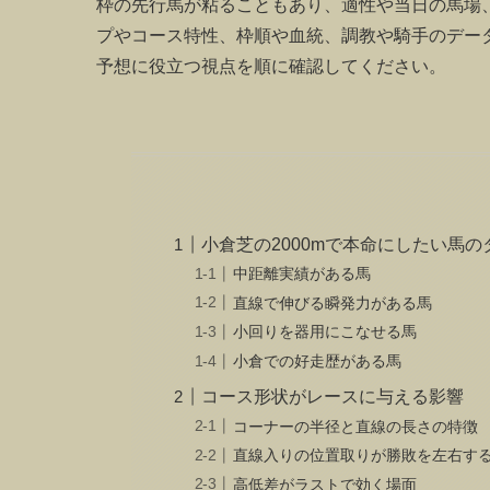
枠の先行馬が粘ることもあり、適性や当日の馬場
プやコース特性、枠順や血統、調教や騎手のデー
予想に役立つ視点を順に確認してください。
小倉芝の2000mで本命にしたい馬の
中距離実績がある馬
直線で伸びる瞬発力がある馬
小回りを器用にこなせる馬
小倉での好走歴がある馬
コース形状がレースに与える影響
コーナーの半径と直線の長さの特徴
直線入りの位置取りが勝敗を左右す
高低差がラストで効く場面