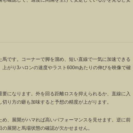
た馬です。コーナーで脚を溜め、短い直線で一気に加速できる
上がり3ハロンの速度やラスト600mあたりの伸びを映像で確
重要になります。外を回る距離ロスを抑えられるか、直線に入
し切り方の癖も加味すると予想の精度が上がります。
ため、展開がハマれば高いパフォーマンスを見せます。逆に前
日の展開と馬場状態の確認が欠かせません。