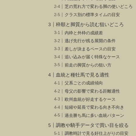
芝の荒れ方で変わる脚の使いどころ
クラス別の標準タイムの目安
枠順と脚質から読む狙いどころ
内枠と外枠の成績差
逃げ先行が残る展開の条件
差しが決まるペースの目安
追い込みが届く特殊なケース
前走の脚質からの狙い方
血統と種牡馬で見る適性
父系ごとの成績傾向
母父の影響で変わる距離適性
欧州血統が好走するケース
短縮や延長で変わる向き不向き
過去勝ち馬に多い血統パターン
調教や騎手データで買い目を絞る
調教時計で見る好仕上がりの目安