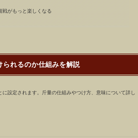
観戦がもっと楽しくなる
けられるのか仕組みを解説
とに設定されます。斤量の仕組みやつけ方、意味について詳し