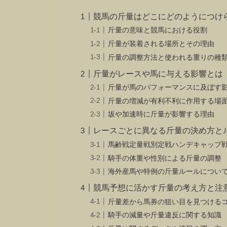
競馬の斤量はどこにどのようにつけ
斤量の意味と競馬における役割
斤量が装着される場所とその理由
斤量の調整方法と使われる重りの種
斤量がレースや馬に与える影響とは
斤量が馬のパフォーマンスに及ぼす
斤量の増減が有利不利に作用する場
坂や加速時に斤量が影響する理由
レースごとに異なる斤量の決め方と
馬齢戦定量戦別定戦ハンデキャップ
騎手の体重や性別による斤量の調整
海外産馬や特例の斤量ルールについ
競馬予想に活かす斤量の考え方と注
斤量差から馬券の狙い目を見つける
騎手の減量や斤量違反に関する知識