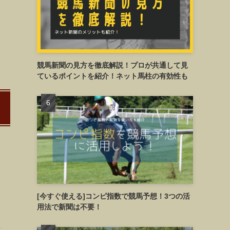
競馬新聞の見方を徹底解説！プロが共通して見
ているポイントを紹介！ネット馬柱の有効性も
[今すぐ使える]コンピ指数で競馬予想！3つの活
用法で新聞は不要！