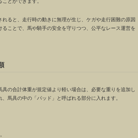
ることができます。
されると、走行時の動きに無理が生じ、ケガや走行困難の原因
けることで、馬や騎手の安全を守りつつ、公平なレース運営を
類
馬具の合計体重が規定値より軽い場合は、必要な重りを追加し
れ、馬具の中の「パッド」と呼ばれる部分に入れます。
。