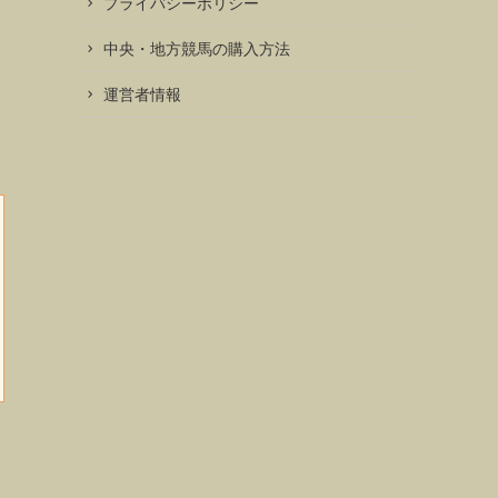
プライバシーポリシー
中央・地方競馬の購入方法
運営者情報