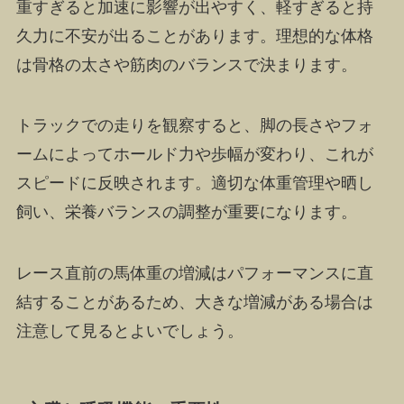
重すぎると加速に影響が出やすく、軽すぎると持
久力に不安が出ることがあります。理想的な体格
は骨格の太さや筋肉のバランスで決まります。
トラックでの走りを観察すると、脚の長さやフォ
ームによってホールド力や歩幅が変わり、これが
スピードに反映されます。適切な体重管理や晒し
飼い、栄養バランスの調整が重要になります。
レース直前の馬体重の増減はパフォーマンスに直
結することがあるため、大きな増減がある場合は
注意して見るとよいでしょう。