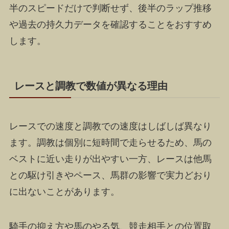
半のスピードだけで判断せず、後半のラップ推移
や過去の持久力データを確認することをおすすめ
します。
レースと調教で数値が異なる理由
レースでの速度と調教での速度はしばしば異なり
ます。調教は個別に短時間で走らせるため、馬の
ベストに近い走りが出やすい一方、レースは他馬
との駆け引きやペース、馬群の影響で実力どおり
に出ないことがあります。
騎手の抑え方や馬のやる気、競走相手との位置取