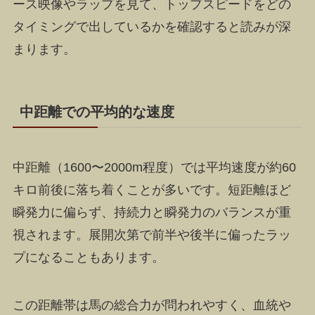
ース映像やラップを見て、トップスピードをどの
タイミングで出しているかを確認すると読みが深
まります。
中距離での平均的な速度
中距離（1600〜2000m程度）では平均速度が約60
キロ前後に落ち着くことが多いです。短距離ほど
瞬発力に偏らず、持続力と瞬発力のバランスが重
視されます。展開次第で前半や後半に偏ったラッ
プになることもあります。
この距離帯は馬の総合力が問われやすく、血統や