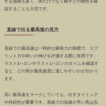
する場面も多く、馬だけでなく騎手との相性を確
認することも大切です。
直線で出る最高速の見方
直線での最高速は一時的な瞬発力の指標で、スプ
リント力や終いの伸びを評価する際に有用です。
ラスト3ハロンやラスト1ハロンのタイムを確認す
ると、どの馬が最高速度に達しやすいかが分かり
ます。
高い最高速をマークしていても、出すタイミング
や持続性が重要です。直線での加速が早い馬は先