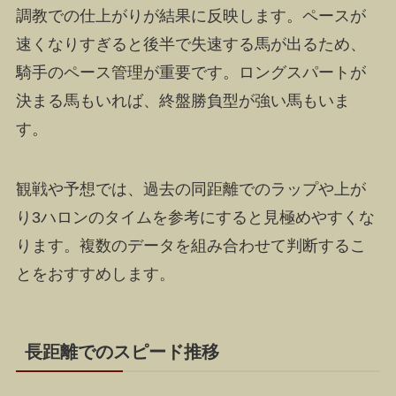
調教での仕上がりが結果に反映します。ペースが
速くなりすぎると後半で失速する馬が出るため、
騎手のペース管理が重要です。ロングスパートが
決まる馬もいれば、終盤勝負型が強い馬もいま
す。
観戦や予想では、過去の同距離でのラップや上が
り3ハロンのタイムを参考にすると見極めやすくな
ります。複数のデータを組み合わせて判断するこ
とをおすすめします。
長距離でのスピード推移