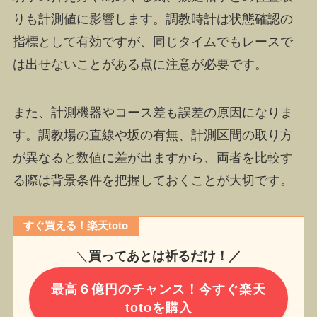
りも計測値に影響します。調教時計は状態確認の
指標として有効ですが、同じタイムでもレースで
は出せないことがある点に注意が必要です。
また、計測機器やコース差も誤差の原因になりま
す。調教場の直線や坂の有無、計測区間の取り方
が異なると数値に差が出ますから、両者を比較す
る際は背景条件を把握しておくことが大切です。
すぐ買える！楽天toto
＼
買ってあとは祈るだけ！／
最高６億円のチャンス！今すぐ楽天
totoを購入