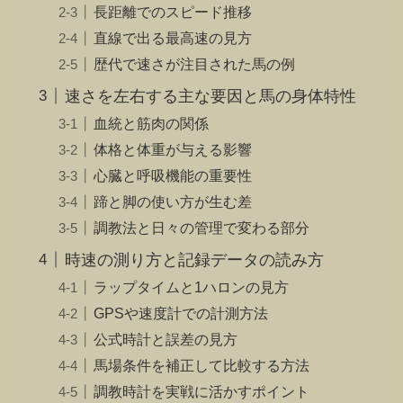
長距離でのスピード推移
直線で出る最高速の見方
歴代で速さが注目された馬の例
速さを左右する主な要因と馬の身体特性
血統と筋肉の関係
体格と体重が与える影響
心臓と呼吸機能の重要性
蹄と脚の使い方が生む差
調教法と日々の管理で変わる部分
時速の測り方と記録データの読み方
ラップタイムと1ハロンの見方
GPSや速度計での計測方法
公式時計と誤差の見方
馬場条件を補正して比較する方法
調教時計を実戦に活かすポイント