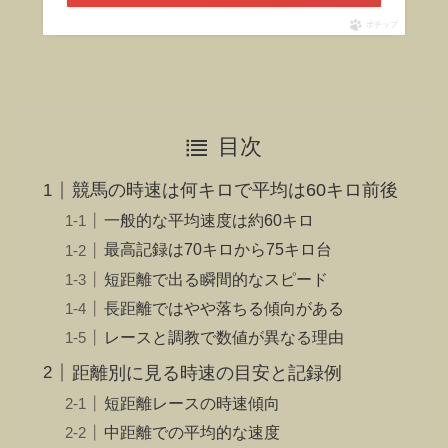
ポチップ
目次
競馬の時速は何キロで平均は60キロ前後
一般的な平均速度は約60キロ
最高記録は70キロから75キロ台
短距離で出る瞬間的なスピード
長距離ではやや落ちる傾向がある
レースと調教で数値が異なる理由
距離別に見る時速の目安と記録例
短距離レースの時速傾向
中距離での平均的な速度