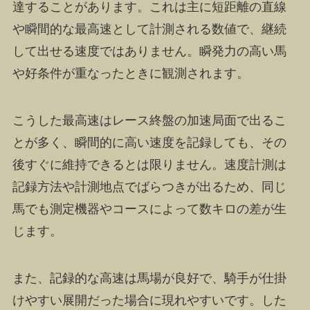
達することがあります。これは主に短距離の直線
や瞬間的な最高速として計測される数値で、継続
して出せる速度ではありません。瞬発力の高い馬
や好条件が重なったときに観測されます。
こうした最高速はレース終盤の加速局面で出るこ
とが多く、瞬間的に高い速度を記録しても、その
後すぐに維持できるとは限りません。速度計測は
記録方法や計測地点でばらつきが出るため、同じ
馬でも測定機器やコースによって数キロの差が生
じます。
また、記録的な高速は馬場が良好で、騎手が仕掛
けやすい展開だった場合に現れやすいです。した