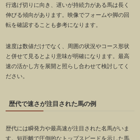
行逃げ切りに向き、遅いが持続力がある馬は長く
伸びる傾向があります。映像でフォームや脚の回
転を確認することも参考になります。
速度は数値だけでなく、周囲の状況やコース形状
と併せて見るとより意味が明確になります。最高
速の活かし方を展開と照らし合わせて検討してく
ださい。
歴代で速さが注目された馬の例
歴代には瞬発力や最高速が注目された名馬がいま
す。短距離で圧倒的なトップスピードを示した馬