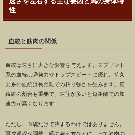
速さを左右する主な要因と馬の身体特
性
血統と筋肉の関係
血統は速さに大きな影響を与えます。スプリント
系の血統は瞬発力やトップスピードに優れ、持久
力系の血統は長距離での粘り強さを生みます。筋
繊維の割合も重要で、速筋が多いと短距離での加
速力が高くなります。
ただし、血統だけで決まるわけではありません。
育成過程や調教、餌の与え方などによって筋肉の