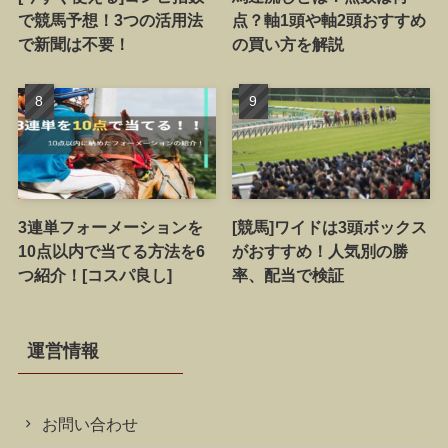
で競馬予想！3つの活用法
点？軸1頭や軸2頭おすすめ
で新聞は不要！
の買い方を解説
3連単フォーメーションを
[競馬]ワイドは3頭ボックス
10点以内で当てる方法を6
がおすすめ！人気別の勝
つ紹介！[コスパ良し]
率、配当で検証
運営情報
お問い合わせ