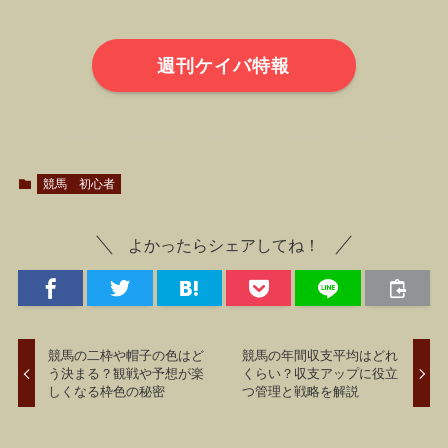
週刊ケイバ特報
競馬 初心者
よかったらシェアしてね！
競馬の二枠や帽子の色はど
競馬の年間収支平均はどれ
う決まる？観戦や予想が楽
くらい？収支アップに役立
しくなる枠色の秘密
つ管理と戦略を解説