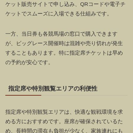
ケット販売サイトで申し込み、QRコードや電子チ
ケットでスムーズに入場できる仕組みです。
一方、当日券も各競馬場の窓口で購入できます
が、ビッグレース開催時は混雑や売り切れが発生
することもあります。特に指定席チケットは早め
の予約が安心です。
指定席や特別観覧エリアの利便性
指定席や特別観覧エリアは、快適な観戦環境を求
める方におすすめです。座席が確保されているた
め、長時間の滞在も負担が少なく、家族連れにも