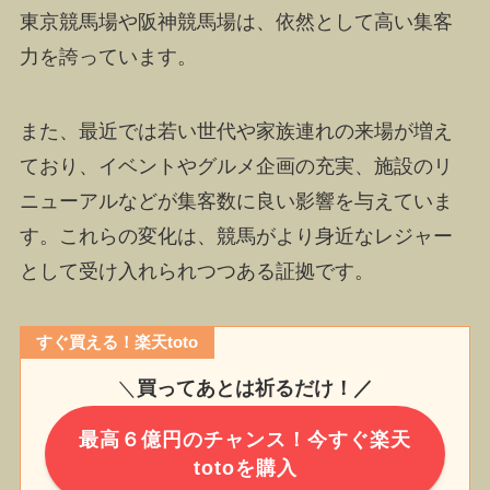
東京競馬場や阪神競馬場は、依然として高い集客
力を誇っています。
また、最近では若い世代や家族連れの来場が増え
ており、イベントやグルメ企画の充実、施設のリ
ニューアルなどが集客数に良い影響を与えていま
す。これらの変化は、競馬がより身近なレジャー
として受け入れられつつある証拠です。
すぐ買える！楽天toto
＼
買ってあとは祈るだけ！／
最高６億円のチャンス！今すぐ楽天
totoを購入