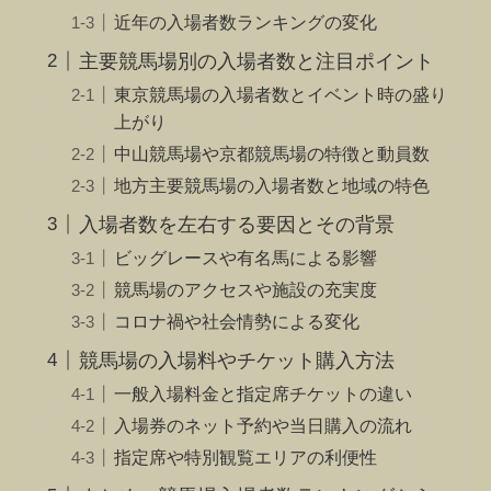
近年の入場者数ランキングの変化
主要競馬場別の入場者数と注目ポイント
東京競馬場の入場者数とイベント時の盛り
上がり
中山競馬場や京都競馬場の特徴と動員数
地方主要競馬場の入場者数と地域の特色
入場者数を左右する要因とその背景
ビッグレースや有名馬による影響
競馬場のアクセスや施設の充実度
コロナ禍や社会情勢による変化
競馬場の入場料やチケット購入方法
一般入場料金と指定席チケットの違い
入場券のネット予約や当日購入の流れ
指定席や特別観覧エリアの利便性