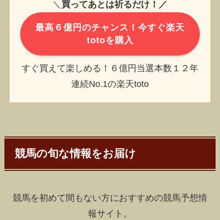
＼
買ってあとは祈るだけ！／
最高６億円のチャンス！今すぐ楽天
totoを購入
すぐ買えて楽しめる！６億円当選本数１２年
連続No.1の楽天toto
競馬の旬な情報をお届け
競馬を初めて間もない方におすすめの競馬予想情
報サイト。