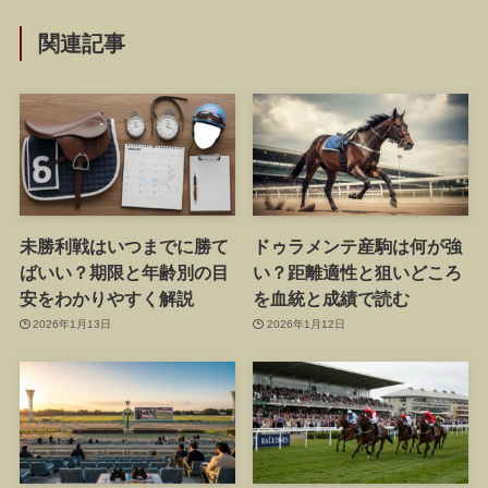
関連記事
未勝利戦はいつまでに勝て
ドゥラメンテ産駒は何が強
ばいい？期限と年齢別の目
い？距離適性と狙いどころ
安をわかりやすく解説
を血統と成績で読む
2026年1月13日
2026年1月12日