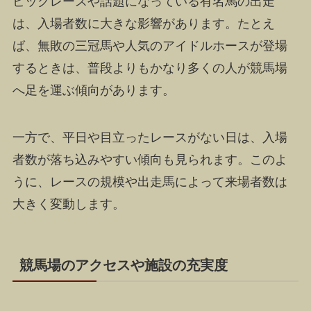
ビッグレースや話題になっている有名馬の出走
は、入場者数に大きな影響があります。たとえ
ば、無敗の三冠馬や人気のアイドルホースが登場
するときは、普段よりもかなり多くの人が競馬場
へ足を運ぶ傾向があります。
一方で、平日や目立ったレースがない日は、入場
者数が落ち込みやすい傾向も見られます。このよ
うに、レースの規模や出走馬によって来場者数は
大きく変動します。
競馬場のアクセスや施設の充実度