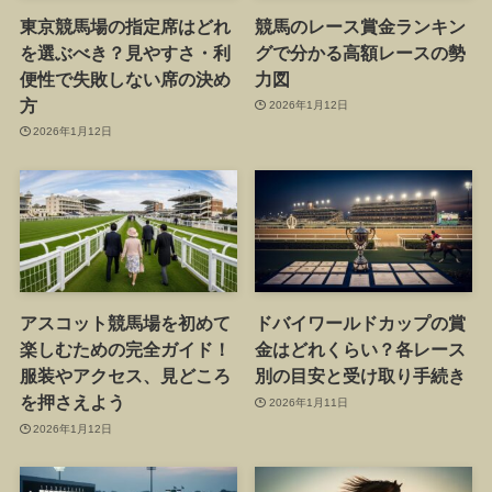
東京競馬場の指定席はどれ
競馬のレース賞金ランキン
を選ぶべき？見やすさ・利
グで分かる高額レースの勢
便性で失敗しない席の決め
力図
方
2026年1月12日
2026年1月12日
アスコット競馬場を初めて
ドバイワールドカップの賞
楽しむための完全ガイド！
金はどれくらい？各レース
服装やアクセス、見どころ
別の目安と受け取り手続き
を押さえよう
2026年1月11日
2026年1月12日