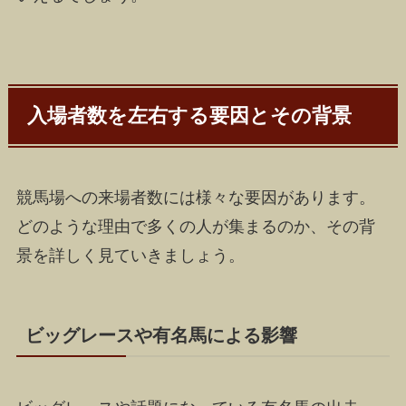
入場者数を左右する要因とその背景
競馬場への来場者数には様々な要因があります。
どのような理由で多くの人が集まるのか、その背
景を詳しく見ていきましょう。
ビッグレースや有名馬による影響