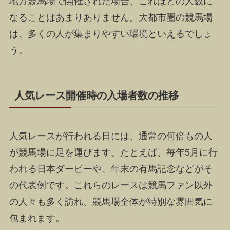
地方競馬場で開催された場合、これほどの人数に
なることはあまりありません。大都市圏の競馬場
は、多くの人が集まりやすい環境といえるでしょ
う。
人気レース開催時の入場者数の推移
人気レースが行われる日には、通常の何倍もの人
が競馬場に足を運びます。たとえば、毎年5月に行
われる日本ダービーや、年末の有馬記念などがそ
の代表例です。これらのレースは競馬ファン以外
の人々も多く訪れ、競馬場全体が特別な雰囲気に
包まれます。