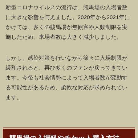
新型コロナウイルスの流行は、競馬場の入場者数
に大きな影響を与えました。2020年から2021年に
かけては、多くの競馬場が無観客や人数制限を実
施したため、来場者数は大きく減少しました。
しかし、感染対策を行いながら徐々に入場制限が
緩和されると、再び多くのファンが戻ってきてい
ます。今後も社会情勢によって入場者数が変動す
る可能性があるため、柔軟な対応が求められてい
ます。