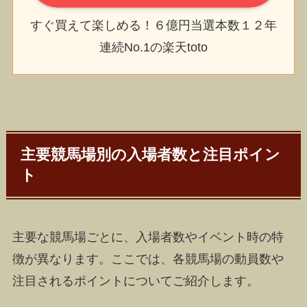
すぐ買えて楽しめる！６億円当選本数１２年
連続No.1の楽天toto
主要競馬場別の入場者数と注目ポイン
ト
主要な競馬場ごとに、入場者数やイベント時の特
徴が異なります。ここでは、各競馬場の動員数や
注目されるポイントについてご紹介します。