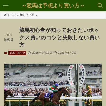
～競馬は予想より買い方～
ホーム
競馬 初心者
競馬初心者が知っておきたいボッ
2026
クス買いのコツと失敗しない買い
5/09
方
2025年8月17日
2026年5月9日
競馬 初心者