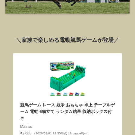
＼家族で楽しめる電動競馬ゲームが登場／
競馬ゲーム レース 競争 おもちゃ 卓上 テーブルゲ
ーム 電動 6頭立て ランダム結果 収納ボックス付
き
Maatsu
¥2,680
（2026/08/01 22:35時点 | Amazon調べ）