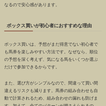
なるので安心感があります。
ボックス買いが初心者におすすめな理由
ボックス買いは、予想がまだ得意でない初心者で
も馬券を楽しみやすい方法です。なぜなら、順位
の予想を深く考えず、気になる馬をいくつか選ぶ
だけで参加できるからです。
また、選び方がシンプルなので、間違って買い間
違えるリスクも減ります。馬券の組み合わせも自
動で計算されるため、組み合わせの漏れも防げま
す。加えて、全てのパターンが押さえられるの