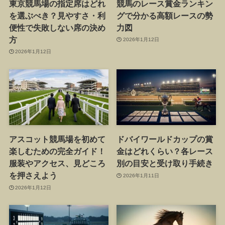
東京競馬場の指定席はどれ
競馬のレース賞金ランキン
を選ぶべき？見やすさ・利
グで分かる高額レースの勢
便性で失敗しない席の決め
力図
方
2026年1月12日
2026年1月12日
アスコット競馬場を初めて
ドバイワールドカップの賞
楽しむための完全ガイド！
金はどれくらい？各レース
服装やアクセス、見どころ
別の目安と受け取り手続き
を押さえよう
2026年1月11日
2026年1月12日