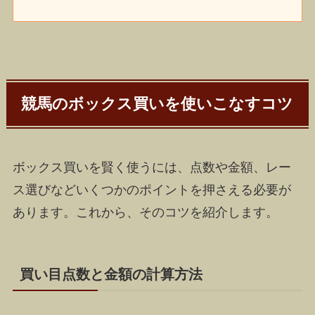
競馬のボックス買いを使いこなすコツ
ボックス買いを賢く使うには、点数や金額、レー
ス選びなどいくつかのポイントを押さえる必要が
あります。これから、そのコツを紹介します。
買い目点数と金額の計算方法