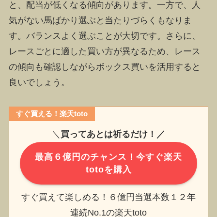
と、配当が低くなる傾向があります。一方で、人
気がない馬ばかり選ぶと当たりづらくもなりま
す。バランスよく選ぶことが大切です。さらに、
レースごとに適した買い方が異なるため、レース
の傾向も確認しながらボックス買いを活用すると
良いでしょう。
すぐ買える！楽天toto
＼
買ってあとは祈るだけ！／
最高６億円のチャンス！今すぐ楽天
totoを購入
すぐ買えて楽しめる！６億円当選本数１２年
連続No.1の楽天toto