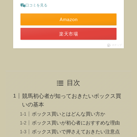
口コミを見る
Amazon
楽天市場
ポチップ
目次
競馬初心者が知っておきたいボックス買
いの基本
ボックス買いとはどんな買い方か
ボックス買いが初心者におすすめな理由
ボックス買いで押さえておきたい注意点