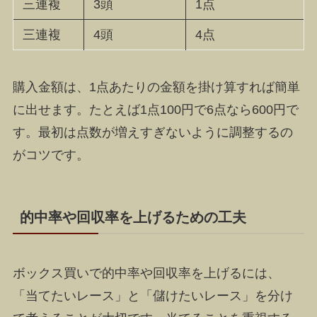
三連複
3頭
1点
三連複
4頭
4点
購入金額は、1点あたりの金額を掛け算すれば簡単
に出せます。たとえば1点100円で6点なら600円で
す。最初は点数が増えすぎないように調整するの
がコツです。
的中率や回収率を上げるための工夫
ボックス買いで的中率や回収率を上げるには、
「当てたいレース」と「儲けたいレース」を分け