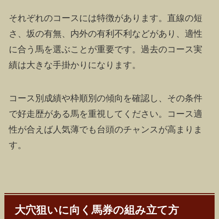
それぞれのコースには特徴があります。直線の短
さ、坂の有無、内外の有利不利などがあり、適性
に合う馬を選ぶことが重要です。過去のコース実
績は大きな手掛かりになります。
コース別成績や枠順別の傾向を確認し、その条件
で好走歴がある馬を重視してください。コース適
性が合えば人気薄でも台頭のチャンスが高まりま
す。
大穴狙いに向く馬券の組み立て方