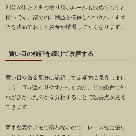
利益が出たときの取り扱いルールも決めておくと
良いです。部分的に利益を確保しつつ次へ回す比
率を決めておくと資金が枯渇しにくくなります。
買い目の検証を続けて改善する
買い目や資金配分は記録して定期的に見直しまし
ょう。何が当たりやすかったのか、どの条件で外
れが多かったのかを分析することで改善点が見え
てきます。
簡単な表やメモで構わないので、レース後に振り