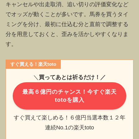
キャンセルや出走取消、追い切りの評価変化など
でオッズが動くことが多いです。馬券を買うタイ
ミングを分け、最初に仕込む分と直前で調整する
分を用意しておくと、歪みを活かしやすくなりま
す。
すぐ買える！楽天toto
＼
買ってあとは祈るだけ！／
最高６億円のチャンス！今すぐ楽天
totoを購入
すぐ買えて楽しめる！６億円当選本数１２年
連続No.1の楽天toto