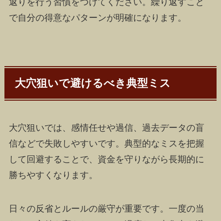
返りを行う習慣をつけてください。繰り返すこと
で自分の得意なパターンが明確になります。
大穴狙いで避けるべき典型ミス
大穴狙いでは、感情任せや過信、過去データの盲
信などで失敗しやすいです。典型的なミスを把握
して回避することで、資金を守りながら長期的に
勝ちやすくなります。
日々の反省とルールの厳守が重要です。一度の当