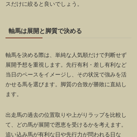
スだけに絞ると良いでしょう。
軸馬は展開と脚質で決める
軸馬を決める際は、単純な人気順だけで判断せず
展開予想を重視します。先行有利・差し有利など
当日のペースをイメージし、その状況で強みを活
かせる馬を選びます。脚質の合致が勝敗に直結し
ます。
出走馬の過去の位置取りや上がりラップを比較し
て、どの馬が展開で恩恵を受けるかを考えます。
追い込み馬が有利な日や先行力が問われる日な