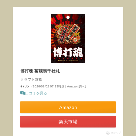
博打魂 菊競馬千社札
クラフト京都
¥735
（2026/08/02 07:33時点 | Amazon調べ）
口コミを見る
Amazon
楽天市場
ポチップ