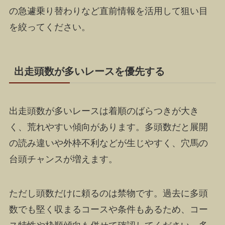
の急遽乗り替わりなど直前情報を活用して狙い目
を絞ってください。
出走頭数が多いレースを優先する
出走頭数が多いレースは着順のばらつきが大き
く、荒れやすい傾向があります。多頭数だと展開
の読み違いや外枠不利などが生じやすく、穴馬の
台頭チャンスが増えます。
ただし頭数だけに頼るのは禁物です。過去に多頭
数でも堅く収まるコースや条件もあるため、コー