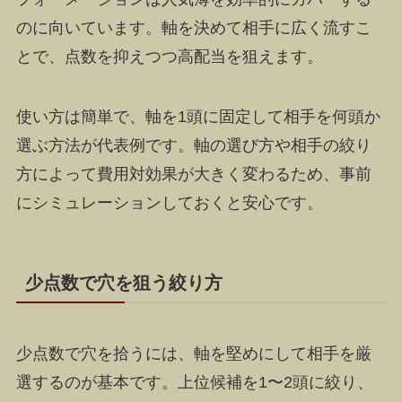
のに向いています。軸を決めて相手に広く流すこ
とで、点数を抑えつつ高配当を狙えます。
使い方は簡単で、軸を1頭に固定して相手を何頭か
選ぶ方法が代表例です。軸の選び方や相手の絞り
方によって費用対効果が大きく変わるため、事前
にシミュレーションしておくと安心です。
少点数で穴を狙う絞り方
少点数で穴を拾うには、軸を堅めにして相手を厳
選するのが基本です。上位候補を1〜2頭に絞り、