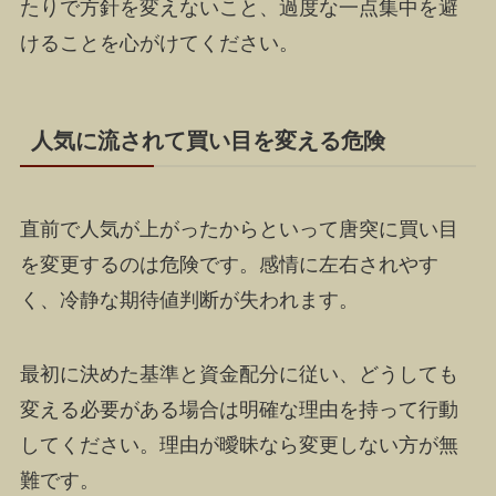
たりで方針を変えないこと、過度な一点集中を避
けることを心がけてください。
人気に流されて買い目を変える危険
直前で人気が上がったからといって唐突に買い目
を変更するのは危険です。感情に左右されやす
く、冷静な期待値判断が失われます。
最初に決めた基準と資金配分に従い、どうしても
変える必要がある場合は明確な理由を持って行動
してください。理由が曖昧なら変更しない方が無
難です。