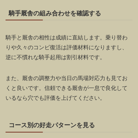
騎手厩舎の組み合わせを確認する
騎手と厩舎の相性は成績に直結します。乗り替わ
りや久々のコンビ復活は評価材料になりますし、
逆に不慣れな騎手起用は割引材料です。
また、厩舎の調整力や当日の馬場対応力も見てお
くと良いです。信頼できる厩舎が一息で良化して
いるなら穴でも評価を上げてください。
コース別の好走パターンを見る