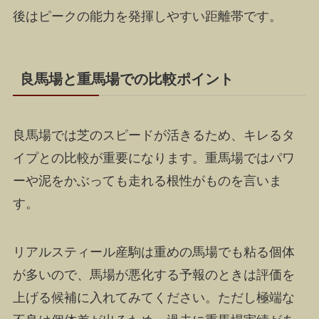
後はピークの能力を発揮しやすい距離帯です。
良馬場と重馬場での比較ポイント
良馬場では芝のスピードが活きるため、キレるタ
イプとの比較が重要になります。重馬場ではパワ
ーや泥をかぶっても走れる根性がものを言いま
す。
リアルスティール産駒は重めの馬場でも粘る個体
が多いので、馬場が悪化する予報のときは評価を
上げる候補に入れてみてください。ただし極端な