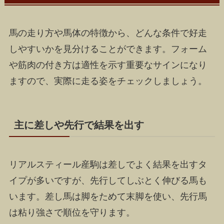
馬の走り方や馬体の特徴から、どんな条件で好走
しやすいかを見分けることができます。フォーム
や筋肉の付き方は適性を示す重要なサインになり
ますので、実際に走る姿をチェックしましょう。
主に差しや先行で結果を出す
リアルスティール産駒は差しでよく結果を出すタ
イプが多いですが、先行してしぶとく伸びる馬も
います。差し馬は脚をためて末脚を使い、先行馬
は粘り強さで順位を守ります。