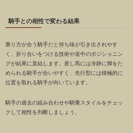
騎手との相性で変わる結果
乗り方が合う騎手だと持ち味が引き出されやす
く、折り合いをつける技術や道中のポジショニン
グが結果に直結します。差し馬には冷静に脚をた
められる騎手が合いやすく、先行型には積極的に
位置を取れる騎手が向いています。
騎手の過去の組み合わせや騎乗スタイルをチェッ
クして相性を判断しましょう。