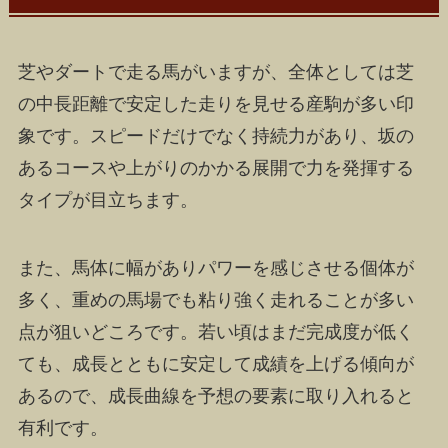
芝やダートで走る馬がいますが、全体としては芝
の中長距離で安定した走りを見せる産駒が多い印
象です。スピードだけでなく持続力があり、坂の
あるコースや上がりのかかる展開で力を発揮する
タイプが目立ちます。
また、馬体に幅がありパワーを感じさせる個体が
多く、重めの馬場でも粘り強く走れることが多い
点が狙いどころです。若い頃はまだ完成度が低く
ても、成長とともに安定して成績を上げる傾向が
あるので、成長曲線を予想の要素に取り入れると
有利です。