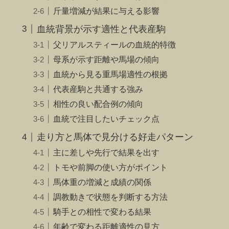
斤量増減が結果に与える影響
血統背景が示す適性と代表産駒
父リアルスティールの血統的特徴
母系が示す距離や馬場の傾向
血統から見る重馬場適性の根拠
代表産駒と共通する強み
相性の良い配合例の傾向
血統で注目したいチェック点
走り方と馬体で見分ける好走パターン
主に差しや先行で結果を出す
トモや前脚の使い方がポイント
馬体重の増減と成績の関係
調教動きで状態を判断する方法
騎手との相性で変わる結果
年齢で変わる距離適性の見方