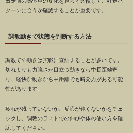
出走前の馬体重の変化を過去と比較して、好走パ
ターンに合うか確認することが重要です。
調教動きで状態を判断する方法
調教での動きは実戦に直結することが多いです。
切れよりも力強さが目立つ動きなら中長距離寄
り、軽快な動きなら中距離でも瞬発力がある可能
性があります。
疲れが残っていないか、反応が鈍くないかをチェ
ックし、調教のラストでの伸びや体の使い方を確
認してください。