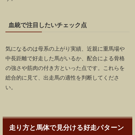
血統で注目したいチェック点
気になるのは母系の上がり実績、近親に重馬場や
中長距離で好走した馬がいるか、配合による骨格
の強さや筋肉の付き方といった点です。これらを
総合的に見て、出走馬の適性を判断してくださ
い。
走り方と馬体で見分ける好走パターン