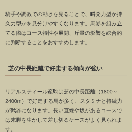
騎手や調教での動きを見ることで、瞬発力型か持
久力型かを見分けやすくなります。馬券を組み立
てる際はコース特性や展開、斤量の影響を総合的
に判断することをおすすめします。
芝の中長距離で好走する傾向が強い
リアルスティール産駒は芝の中長距離（1800～
2400m）で好走する馬が多く、スタミナと持続力
が武器になります。長い直線や坂があるコースで
は末脚を生かして差し切るケースがよく見られま
す。