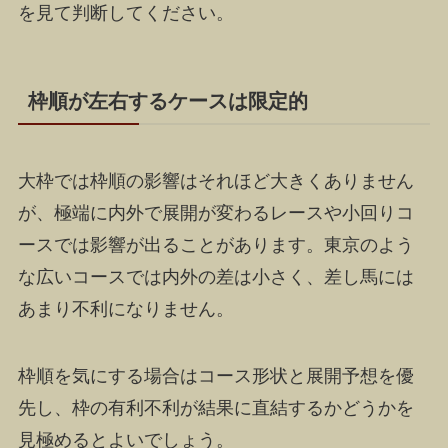
を見て判断してください。
枠順が左右するケースは限定的
大枠では枠順の影響はそれほど大きくありません
が、極端に内外で展開が変わるレースや小回りコ
ースでは影響が出ることがあります。東京のよう
な広いコースでは内外の差は小さく、差し馬には
あまり不利になりません。
枠順を気にする場合はコース形状と展開予想を優
先し、枠の有利不利が結果に直結するかどうかを
見極めるとよいでしょう。