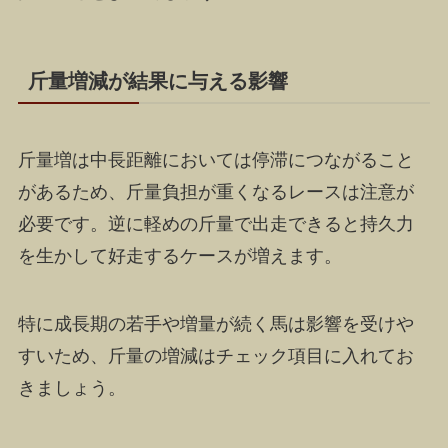
斤量増減が結果に与える影響
斤量増は中長距離においては停滞につながること
があるため、斤量負担が重くなるレースは注意が
必要です。逆に軽めの斤量で出走できると持久力
を生かして好走するケースが増えます。
特に成長期の若手や増量が続く馬は影響を受けや
すいため、斤量の増減はチェック項目に入れてお
きましょう。