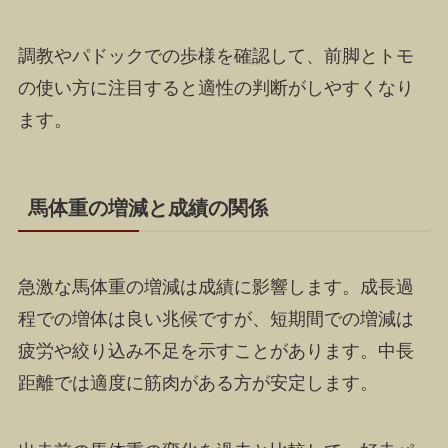
調教やパドックでの歩様を確認して、前脚とトモ
の使い方に注目すると適性の判断がしやすくなり
ます。
馬体重の増減と成績の関係
急激な馬体重の増減は成績に影響します。成長過
程での増体は良い兆候ですが、短期間での増減は
疲労や絞り込み不足を示すことがあります。中長
距離では適度に筋肉がある方が安定します。