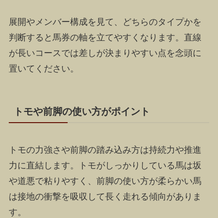
展開やメンバー構成を見て、どちらのタイプかを
判断すると馬券の軸を立てやすくなります。直線
が長いコースでは差しが決まりやすい点を念頭に
置いてください。
トモや前脚の使い方がポイント
トモの力強さや前脚の踏み込み方は持続力や推進
力に直結します。トモがしっかりしている馬は坂
や道悪で粘りやすく、前脚の使い方が柔らかい馬
は接地の衝撃を吸収して長く走れる傾向がありま
す。