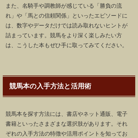
また、名騎手や調教師が感じている「勝負の流
れ」や「馬との信頼関係」といったエピソードに
は、数字やデータだけでは読み取れないヒントが
詰まっています。競馬をより深く楽しみたい方
は、こうした本もぜひ手に取ってみてください。
競馬本の入手方法と活用術
競馬本を探す方法には、書店やネット通販、電子
書籍といったさまざまな選択肢があります。それ
ぞれの入手方法の特徴や活用ポイントを知ってお