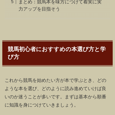
まとめ：競馬本を味方につけて着実に実
力アップを目指そう
競馬初心者におすすめの本選び方と学
び方
これから競馬を始めたい方が本で学ぶとき、どの
ような本を選び、どのように読み進めていけば良
いのか迷うことが多いです。まずは基本から順番
に知識を身につけていきましょう。