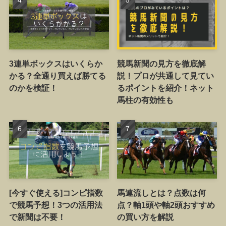
3連単ボックスはいくらか
競馬新聞の見方を徹底解
かる？全通り買えば勝てる
説！プロが共通して見てい
のかを検証！
るポイントを紹介！ネット
馬柱の有効性も
[今すぐ使える]コンピ指数
馬連流しとは？点数は何
で競馬予想！3つの活用法
点？軸1頭や軸2頭おすすめ
で新聞は不要！
の買い方を解説