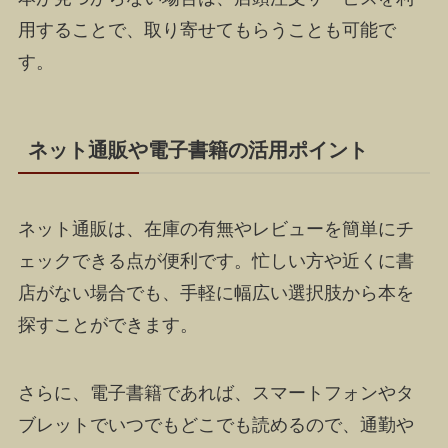
用することで、取り寄せてもらうことも可能で
す。
ネット通販や電子書籍の活用ポイント
ネット通販は、在庫の有無やレビューを簡単にチ
ェックできる点が便利です。忙しい方や近くに書
店がない場合でも、手軽に幅広い選択肢から本を
探すことができます。
さらに、電子書籍であれば、スマートフォンやタ
ブレットでいつでもどこでも読めるので、通勤や