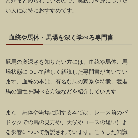
どがまとめられているので、実践力を身につけた
い人には特におすすめです。
血統や馬体・馬場を深く学べる専門書
競馬の奥深さを知りたい方には、血統や馬体、馬
場状態について詳しく解説した専門書が向いてい
ます。血統の本は、有名な馬の家系や特徴、競走
馬の適性を調べる方法などを紹介しています。
また、馬体や馬場に関する本では、レース前のパ
ドックでの馬の見方や、天候やコースの違いによ
る影響について解説されています。こうした知識