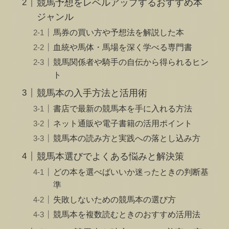
競馬予想をレベルアップするおすすめ本
ジャンル
馬券の買い方や予想法を解説した本
血統や馬体・馬場を深く学べる専門書
競馬関係者や騎手の自伝から得られるヒン
ト
競馬本の入手方法と活用術
書店で最新の競馬本を手に入れる方法
ネット通販や電子書籍の活用ポイント
競馬本の読み方と実践への落とし込み方
競馬本選びでよくある悩みと解決策
どの本を選べばいいか迷ったときの判断基
準
失敗しないための競馬本の選び方
競馬本を複数読むときのおすすめ活用法