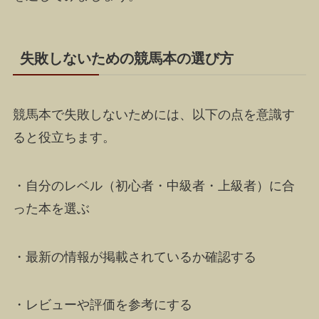
失敗しないための競馬本の選び方
競馬本で失敗しないためには、以下の点を意識す
ると役立ちます。
・自分のレベル（初心者・中級者・上級者）に合
った本を選ぶ
・最新の情報が掲載されているか確認する
・レビューや評価を参考にする