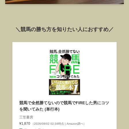
＼競馬の勝ち方を知りたい人におすすめ／
競馬で全然勝てないので競馬でFIREした男にコツ
を聞いてみた (単行本)
三笠書房
¥1,870
（2026/08/02 02:34時点 | Amazon調べ）