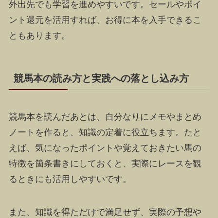
外出先でも学習を進めやすいです。セールやポイ
ント還元を活用すれば、お得に本を入手できるこ
ともあります。
競馬本の読み方と実践への落とし込み方
競馬本を読んだあとは、自分なりにメモやまとめ
ノートを作ると、知識の定着に役立ちます。たと
えば、気になったポイントや覚えておきたい馬の
特徴を箇条書きにしておくと、実際にレースを観
るときにも活用しやすいです。
また、知識を得ただけで満足せず、実際の予想や