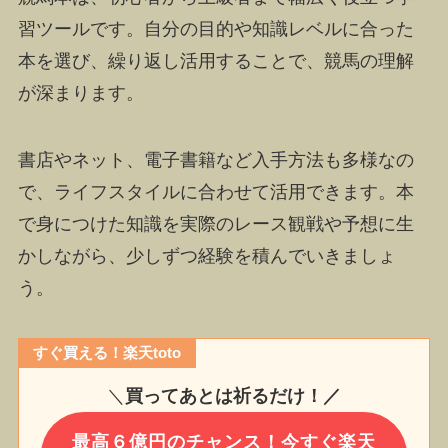
習ツールです。自分の目的や知識レベルに合った
本を選び、繰り返し活用することで、競馬の理解
が深まります。
書店やネット、電子書籍など入手方法も多様なの
で、ライフスタイルに合わせて活用できます。本
で身につけた知識を実際のレース観戦や予想に生
かしながら、少しずつ経験を積んでいきましょ
う。
すぐ買える！楽天toto
＼
買ってあとは祈るだけ！／
最高６億円のチャンス！今すぐ楽天