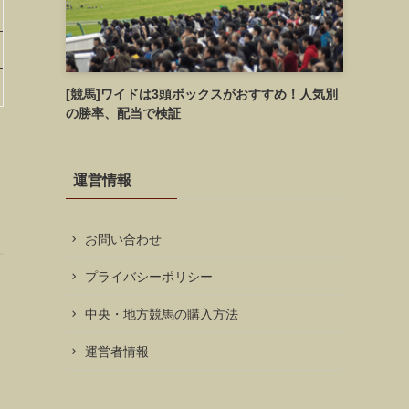
[競馬]ワイドは3頭ボックスがおすすめ！人気別
の勝率、配当で検証
運営情報
お問い合わせ
プライバシーポリシー
中央・地方競馬の購入方法
運営者情報