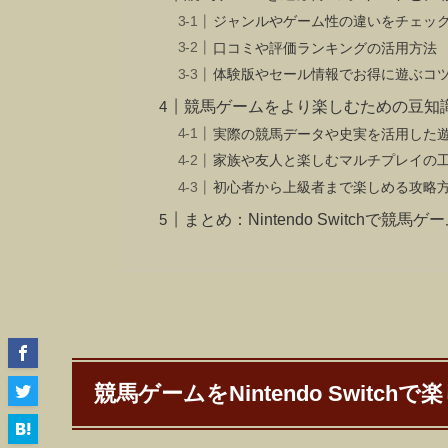
ジャンルやゲーム性の違いをチェッ
口コミや評価ランキングの活用方法
体験版やセール情報でお得に遊ぶコ
競馬ゲームをより楽しむための豆知
実際の競馬データや史実を活用した
家族や友人と楽しむマルチプレイの
初心者から上級者まで楽しめる攻略
まとめ：Nintendo Switchで
競馬ゲームをNintendo Swit