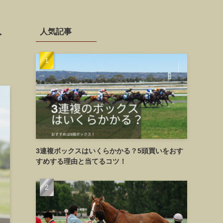
人
人気記事
3連複ボックスはいくらかかる？5頭買いをおす
すめする理由と当てるコツ！