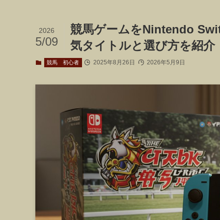
競馬ゲームをNintendo 
2026
5/09
気タイトルと選び方を紹介
2025年8月26日
2026年5月9日
競馬 初心者