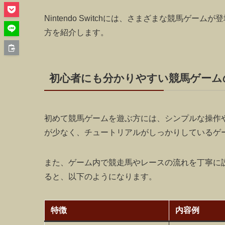
Nintendo Switchには、さまざまな競馬
方を紹介します。
初心者にも分かりやすい競馬ゲーム
初めて競馬ゲームを遊ぶ方には、シンプルな操作
が少なく、チュートリアルがしっかりしているゲ
また、ゲーム内で競走馬やレースの流れを丁寧に
ると、以下のようになります。
特徴
内容例