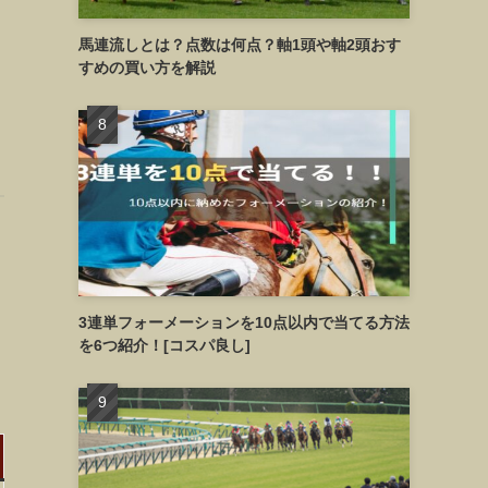
馬連流しとは？点数は何点？軸1頭や軸2頭おす
すめの買い方を解説
3連単フォーメーションを10点以内で当てる方法
を6つ紹介！[コスパ良し]