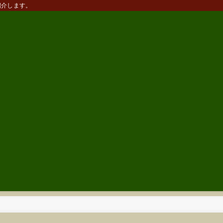
紹介します。